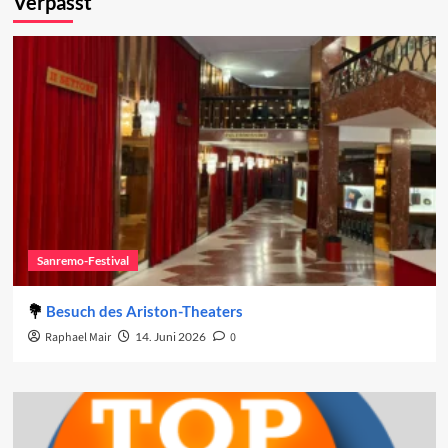
Verpasst
Sanremo-Festival
Besuch des Ariston-Theaters
Raphael Mair
14. Juni 2026
0