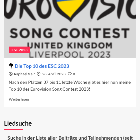
ESC 2023
Die Top 10 des ESC 2023
Raphael Mair
28. April 2023
0
Nach den Plätzen 37 bis 11 letzte Woche gibt es hier nun meine
Top 10 des Eurovision Song Contest 2023!
Read
Weiterlesen
more
about
Die
Liedsuche
Top
10
des
Suche in der Liste aller Beiträge und Teilnehmenden (seit
ESC