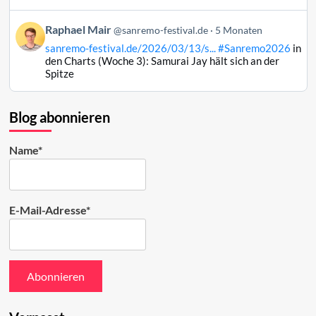
Mair
auf
Beitrag
Raphael Mair
Bluesky
@sanremo-festival.de
5 Monaten
von
ansehen
sanremo-festival.de/2026/03/13/s...
#Sanremo2026
in
Raphael
den Charts (Woche 3): Samurai Jay hält sich an der
Mair
Spitze
auf
Bluesky
ansehen
Blog abonnieren
Name*
E-Mail-Adresse*