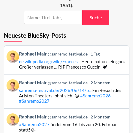
1951):
2023
Suche
Neueste BlueSky-Posts
Beitrag
Raphael Mair
@sanremo-festival.de
1 Tag
von
de.wikipedia.org/wiki/Frances...
Heute hat uns ein ganz
Raphael
Großer verlassen … RIP Francesco Guccini 🕊️
Mair
auf
Beitrag
Raphael Mair
Bluesky
@sanremo-festival.de
2 Monaten
von
ansehen
sanremo-festival.de/2026/06/14/b...
Ein Besuch des
Raphael
Ariston-Theaters lohnt sich! 😊
#Sanremo2026
Mair
#Sanremo2027
auf
Bluesky
Beitrag
Raphael Mair
@sanremo-festival.de
2 Monaten
ansehen
von
#Sanremo2027
findet vom 16. bis zum 20. Februar
Raphael
statt! 🥳