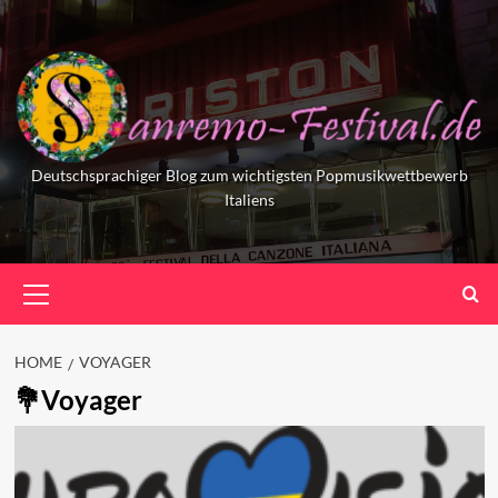
Skip
to
content
Deutschsprachiger Blog zum wichtigsten Popmusikwettbewerb
Italiens
Primary
Menu
HOME
VOYAGER
Voyager