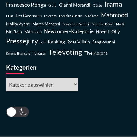
Irama
Francesco Renga
Gianni Morandi
Gaia
Gäste
Mahmood
Leo Gassmann
LDA
Levante
Madame
Loredana Bertè
Malika Ayane
Marco Mengoni
Massimo Ranieri
Michele Bravi
Modà
Newcomer-Kategorie
Olly
Mr. Rain
Noemi
Måneskin
Pressejury
Ranking
Rose Villain
Sangiovanni
Rai
Televoting
The Kolors
Tananai
Serena Brancale
Kategorien
Kategorien