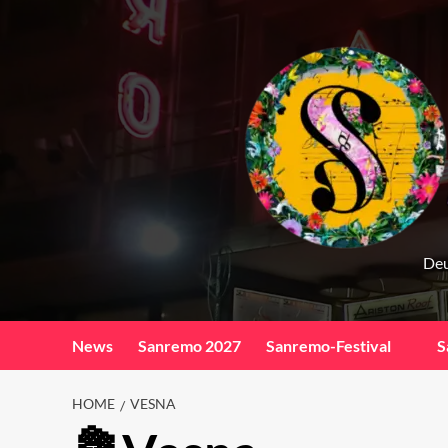
Skip
to
content
Deu
News
Sanremo 2027
Sanremo-Festival
S
HOME
VESNA