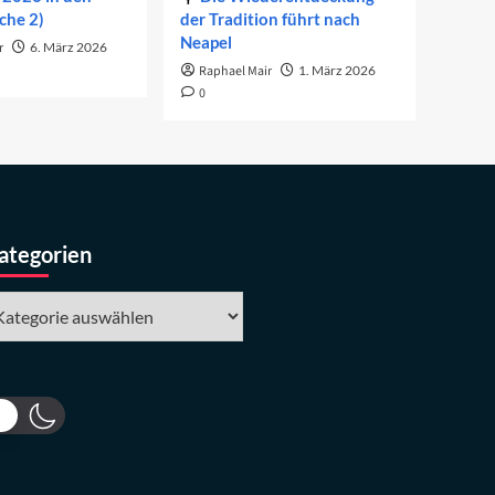
che 2)
der Tradition führt nach
Neapel
r
6. März 2026
Raphael Mair
1. März 2026
0
ategorien
tegorien