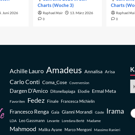
Charts (Woche 3)
Charts (Wo
. Juni 2026
Raphael Mair
13. März 2026
Raphael Mai
0
0
Amadeus
K
Achille Lauro
Annalisa
Arisa
Carlo Conti
Coma_Cose
Ka
Coverversion
Dargen D’Amico
Ermal Meta
Elodie
Ditonellapiaga
Fedez
Finale
Favoriten
Francesca Michielin
Irama
Francesco Renga
Gianni Morandi
Gaia
Gäste
Leo Gassmann
LDA
Levante
Madame
Loredana Bertè
Mahmood
Malika Ayane
Marco Mengoni
Massimo Ranieri