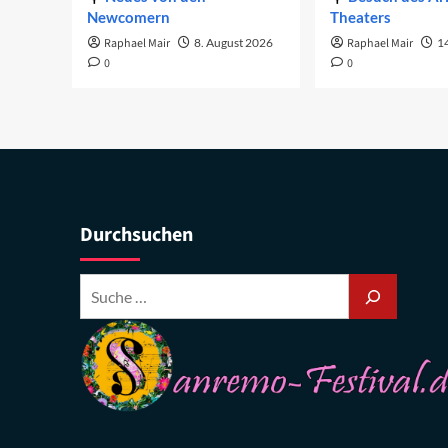
Newcomern
Theaters
Raphael Mair
8. August 2026
Raphael Mair
14
0
0
Durchsuchen