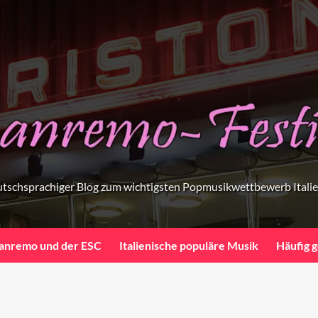
tschsprachiger Blog zum wichtigsten Popmusikwettbewerb Itali
anremo und der ESC
Italienische populäre Musik
Häufig g