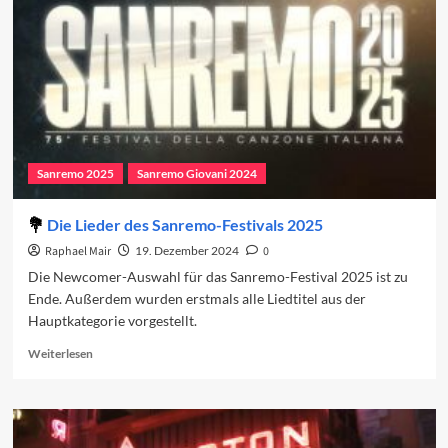
zweiten
Abend
2025
Sanremo 2025
Sanremo Giovani 2024
Die Lieder des Sanremo-Festivals 2025
Raphael Mair
19. Dezember 2024
0
Die Newcomer-Auswahl für das Sanremo-Festival 2025 ist zu
Ende. Außerdem wurden erstmals alle Liedtitel aus der
Hauptkategorie vorgestellt.
Read
Weiterlesen
more
about
Die
Lieder
des