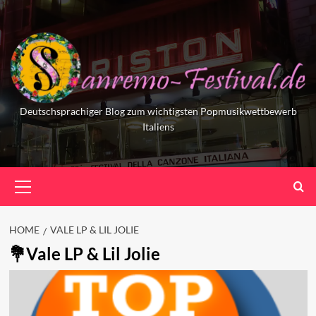
Skip
to
content
Deutschsprachiger Blog zum wichtigsten Popmusikwettbewerb
Italiens
Primary
Menu
HOME
VALE LP & LIL JOLIE
Vale LP & Lil Jolie