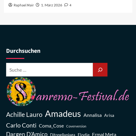
Raphael Mair
1. März 2026
4
Durchsuchen
Amadeus
Achille Lauro
Annalisa
Arisa
Carlo Conti
Coma_Cose
Coverversion
Dargen D’Amico
Ermal Meta
Elodie
Ditonellapiaga