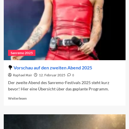
zweite
Abend
Sanremo 2025
Vorschau auf den zweiten Abend 2025
Raphael Mair
12. Februar 2025
0
Der zweite Abend des Sanremo-Festivals 2025 steht kurz
bevor! Hier eine Übersicht über das geplante Programm.
Read
Weiterlesen
more
about
Vorschau
auf
den