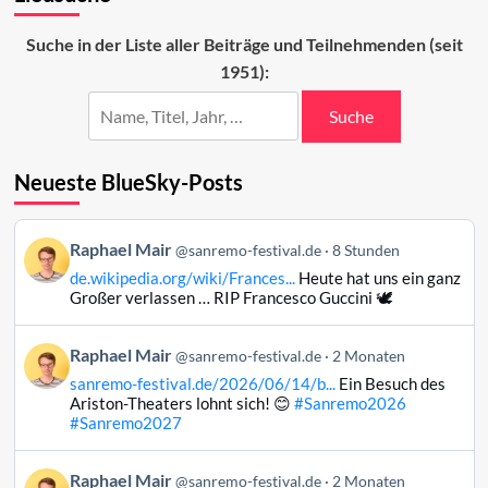
2024:
Das
Suche in der Liste aller Beiträge und Teilnehmenden (seit
Finale
1951):
Suche
Neueste BlueSky-Posts
Beitrag
Raphael Mair
@sanremo-festival.de
8 Stunden
von
de.wikipedia.org/wiki/Frances...
Heute hat uns ein ganz
Raphael
Großer verlassen … RIP Francesco Guccini 🕊️
Mair
auf
Beitrag
Raphael Mair
Bluesky
@sanremo-festival.de
2 Monaten
von
ansehen
sanremo-festival.de/2026/06/14/b...
Ein Besuch des
Raphael
Ariston-Theaters lohnt sich! 😊
#Sanremo2026
Mair
#Sanremo2027
auf
Bluesky
Beitrag
Raphael Mair
@sanremo-festival.de
2 Monaten
ansehen