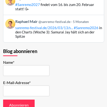
von
#Sanremo2027
findet vom 16. bis zum 20. Februar
Raphael
statt! 🥳
Mair
auf
Beitrag
Raphael Mair
Bluesky
@sanremo-festival.de
5 Monaten
von
ansehen
sanremo-festival.de/2026/03/13/s...
#Sanremo2026
in
Raphael
den Charts (Woche 3): Samurai Jay hält sich an der
Mair
Spitze
auf
Bluesky
ansehen
Blog abonnieren
Name*
E-Mail-Adresse*