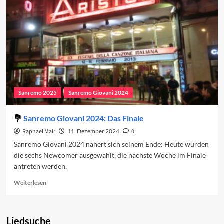
Sanremo-
Festivals
2025
Sanremo 2025
Sanremo Giovani 2024
Sanremo Giovani 2024: Das Finale
Raphael Mair
11. Dezember 2024
0
Sanremo Giovani 2024 nähert sich seinem Ende: Heute wurden
die sechs Newcomer ausgewählt, die nächste Woche im Finale
antreten werden.
Read
Weiterlesen
more
about
Sanremo
Liedsuche
Giovani