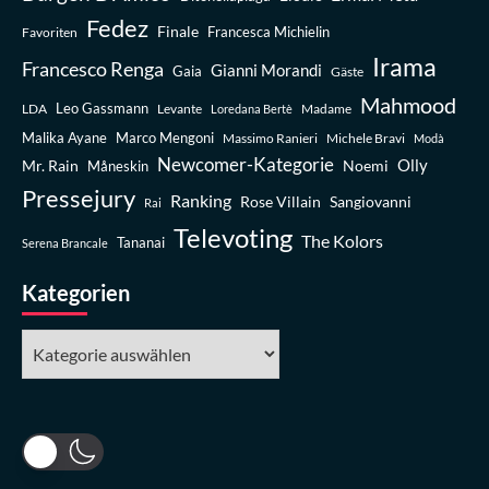
Fedez
Finale
Favoriten
Francesca Michielin
Irama
Francesco Renga
Gianni Morandi
Gaia
Gäste
Mahmood
Leo Gassmann
LDA
Levante
Madame
Loredana Bertè
Malika Ayane
Marco Mengoni
Massimo Ranieri
Michele Bravi
Modà
Newcomer-Kategorie
Olly
Mr. Rain
Noemi
Måneskin
Pressejury
Ranking
Rose Villain
Sangiovanni
Rai
Televoting
The Kolors
Tananai
Serena Brancale
Kategorien
Kategorien