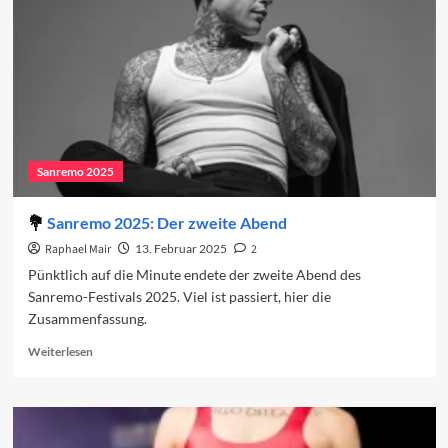
den
Charts
(Woche
2)
Sanremo 2025
Sanremo 2025: Der zweite Abend
Raphael Mair
13. Februar 2025
2
Pünktlich auf die Minute endete der zweite Abend des
Sanremo-Festivals 2025. Viel ist passiert, hier die
Zusammenfassung.
Read
Weiterlesen
more
about
Sanremo
2025:
Der