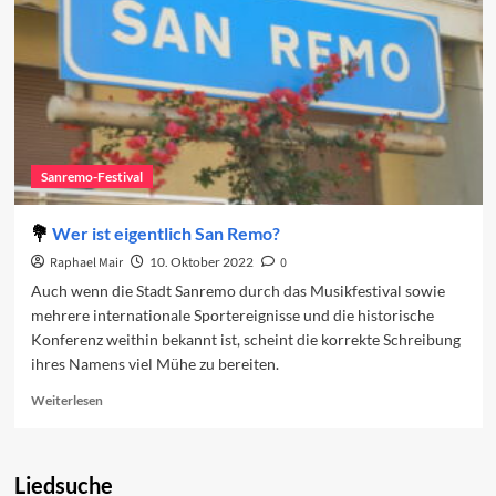
Sanremo-Festival
Wer ist eigentlich San Remo?
Raphael Mair
10. Oktober 2022
0
Auch wenn die Stadt Sanremo durch das Musikfestival sowie
mehrere internationale Sportereignisse und die historische
Konferenz weithin bekannt ist, scheint die korrekte Schreibung
ihres Namens viel Mühe zu bereiten.
Read
Weiterlesen
more
about
Wer
Liedsuche
ist