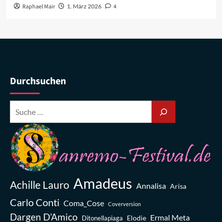
Raphael Mair
1. März 2026
4
Durchsuchen
Amadeus
Achille Lauro
Annalisa
Arisa
Carlo Conti
Coma_Cose
Coverversion
Dargen D’Amico
Ermal Meta
Elodie
Ditonellapiaga