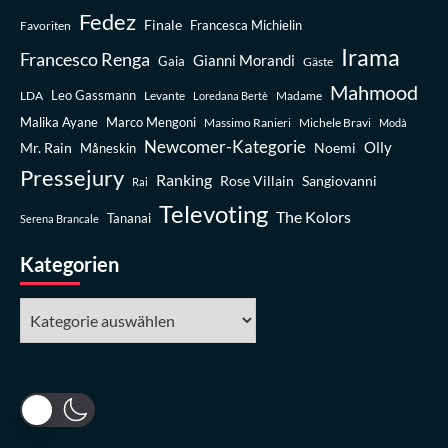
Fedez
Finale
Favoriten
Francesca Michielin
Irama
Francesco Renga
Gianni Morandi
Gaia
Gäste
Mahmood
Leo Gassmann
LDA
Levante
Madame
Loredana Bertè
Malika Ayane
Marco Mengoni
Massimo Ranieri
Michele Bravi
Modà
Newcomer-Kategorie
Olly
Mr. Rain
Noemi
Måneskin
Pressejury
Ranking
Rose Villain
Sangiovanni
Rai
Televoting
The Kolors
Tananai
Serena Brancale
Kategorien
Kategorien