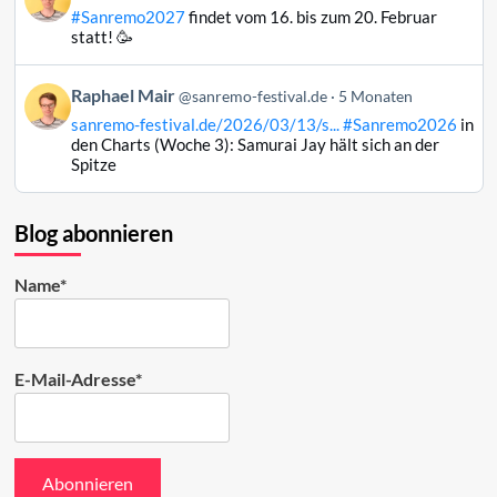
von
#Sanremo2027
findet vom 16. bis zum 20. Februar
Raphael
statt! 🥳
Mair
auf
Beitrag
Raphael Mair
Bluesky
@sanremo-festival.de
5 Monaten
von
ansehen
sanremo-festival.de/2026/03/13/s...
#Sanremo2026
in
Raphael
den Charts (Woche 3): Samurai Jay hält sich an der
Mair
Spitze
auf
Bluesky
ansehen
Blog abonnieren
Name*
E-Mail-Adresse*