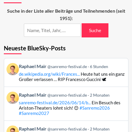
eigentlich
San
Suche in der Liste aller Beiträge und Teilnehmenden (seit
Remo?
1951):
Suche
Neueste BlueSky-Posts
Beitrag
Raphael Mair
@sanremo-festival.de
6 Stunden
von
de.wikipedia.org/wiki/Frances...
Heute hat uns ein ganz
Raphael
Großer verlassen … RIP Francesco Guccini 🕊️
Mair
auf
Beitrag
Raphael Mair
Bluesky
@sanremo-festival.de
2 Monaten
von
ansehen
sanremo-festival.de/2026/06/14/b...
Ein Besuch des
Raphael
Ariston-Theaters lohnt sich! 😊
#Sanremo2026
Mair
#Sanremo2027
auf
Bluesky
Beitrag
Raphael Mair
@sanremo-festival.de
2 Monaten
ansehen