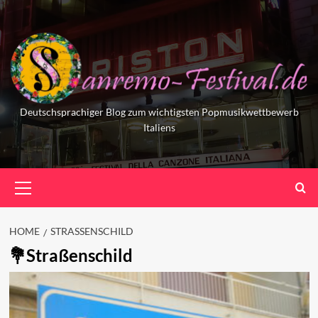
Skip
to
content
Deutschsprachiger Blog zum wichtigsten Popmusikwettbewerb
Italiens
Primary
Menu
HOME
STRASSENSCHILD
Straßenschild