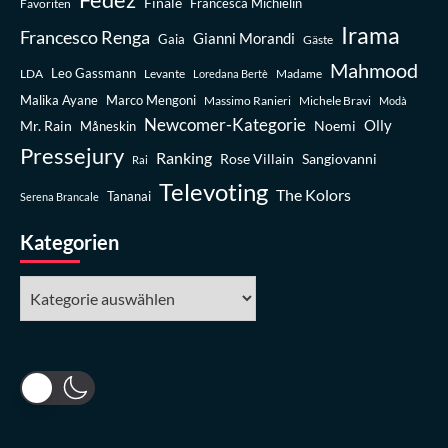
Finale
Favoriten
Francesca Michielin
Irama
Francesco Renga
Gianni Morandi
Gaia
Gäste
Mahmood
Leo Gassmann
LDA
Levante
Madame
Loredana Bertè
Malika Ayane
Marco Mengoni
Massimo Ranieri
Michele Bravi
Modà
Newcomer-Kategorie
Olly
Mr. Rain
Noemi
Måneskin
Pressejury
Ranking
Rose Villain
Sangiovanni
Rai
Televoting
The Kolors
Tananai
Serena Brancale
Kategorien
Kategorien