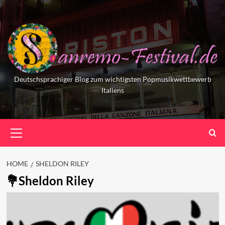
Skip
to
content
Deutschsprachiger Blog zum wichtigsten Popmusikwettbewerb
Italiens
Primary
Menu
HOME
SHELDON RILEY
Sheldon Riley