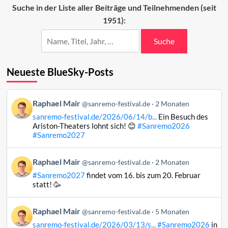
Beiträge
Suche in der Liste aller Beiträge und Teilnehmenden (seit
2022
1951):
(40–
11)
Suche
Neueste BlueSky-Posts
Beitrag
Raphael Mair
@sanremo-festival.de
2 Monaten
von
sanremo-festival.de/2026/06/14/b...
Ein Besuch des
Raphael
Ariston-Theaters lohnt sich! 😊
#Sanremo2026
Mair
#Sanremo2027
auf
Bluesky
Beitrag
Raphael Mair
@sanremo-festival.de
2 Monaten
ansehen
von
#Sanremo2027
findet vom 16. bis zum 20. Februar
Raphael
statt! 🥳
Mair
auf
Beitrag
Raphael Mair
Bluesky
@sanremo-festival.de
5 Monaten
von
ansehen
sanremo-festival.de/2026/03/13/s...
#Sanremo2026
in