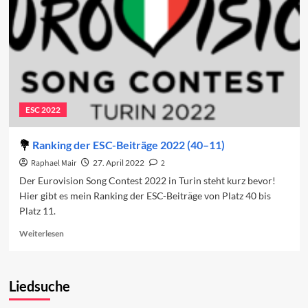
ESC 2022
Ranking der ESC-Beiträge 2022 (40–11)
Raphael Mair
27. April 2022
2
Der Eurovision Song Contest 2022 in Turin steht kurz bevor!
Hier gibt es mein Ranking der ESC-Beiträge von Platz 40 bis
Platz 11.
Read
Weiterlesen
more
about
Ranking
Liedsuche
der
ESC-