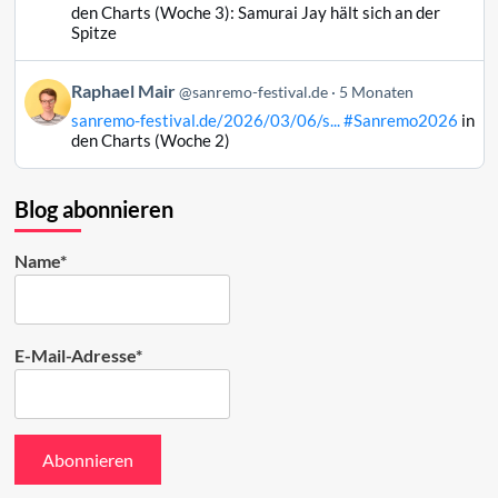
Raphael
den Charts (Woche 3): Samurai Jay hält sich an der
Mair
Spitze
auf
Bluesky
Beitrag
Raphael Mair
@sanremo-festival.de
5 Monaten
ansehen
von
sanremo-festival.de/2026/03/06/s...
#Sanremo2026
in
Raphael
den Charts (Woche 2)
Mair
auf
Bluesky
Blog abonnieren
ansehen
Name*
E-Mail-Adresse*