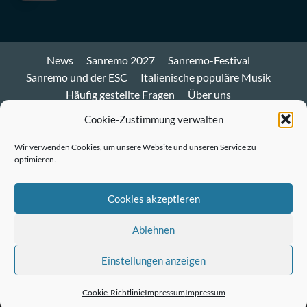
News
Sanremo 2027
Sanremo-Festival
Sanremo und der ESC
Italienische populäre Musik
Häufig gestellte Fragen
Über uns
Impressum und Datenschutz
Cookie-Richtlinie
Cookie-Zustimmung verwalten
Bluesky
Wir verwenden Cookies, um unsere Website und unseren Service zu
optimieren.
Mastodon
Twitter
Cookies akzeptieren
LinkedIn
Ablehnen
E-
Einstellungen anzeigen
Mail
© Sanremo-Festival.de
|
CoverNews
by AF themes.
Cookie-Richtlinie
Impressum
Impressum