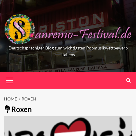
Skip
to
content
Deutschsprachiger Blog zum wichtigsten Popmusikwettbewerb
Italiens
Primary
Menu
HOME
ROXEN
Roxen