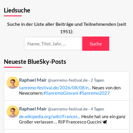
Ranking
Liedsuche
der
ESC-
Beiträge
Suche in der Liste aller Beiträge und Teilnehmenden (seit
(39–
1951):
11)
Suche
Neueste BlueSky-Posts
Beitrag
Raphael Mair
@sanremo-festival.de
2 Tagen
von
sanremo-festival.de/2026/08/08/n...
Neues von den
Raphael
Newcomern
#SanremoGiovani
#Sanremo2027
Mair
auf
Beitrag
Raphael Mair
Bluesky
@sanremo-festival.de
4 Tagen
von
ansehen
de.wikipedia.org/wiki/Frances...
Heute hat uns ein ganz
Raphael
Großer verlassen … RIP Francesco Guccini 🕊️
Mair
auf