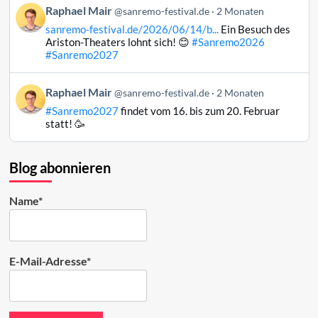
Beitrag
Raphael Mair
Bluesky
@sanremo-festival.de
2 Monaten
von
ansehen
sanremo-festival.de/2026/06/14/b...
Ein Besuch des
Raphael
Ariston-Theaters lohnt sich! 😊
#Sanremo2026
Mair
#Sanremo2027
auf
Bluesky
Beitrag
Raphael Mair
@sanremo-festival.de
2 Monaten
ansehen
von
#Sanremo2027
findet vom 16. bis zum 20. Februar
Raphael
statt! 🥳
Mair
auf
Bluesky
Blog abonnieren
ansehen
Name*
E-Mail-Adresse*