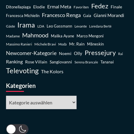
Fedez
Ermal Meta
Elodie
Finale
Ditonellapiaga
Favoriten
Francesco Renga
Gianni Morandi
Francesca Michielin
Gaia
Irama
Leo Gassmann
Gäste
LDA
Levante
Loredana Bertè
Mahmood
Madame
Malika Ayane
Marco Mengoni
Mr. Rain
Massimo Ranieri
Michele Bravi
Måneskin
Modà
Pressejury
Newcomer-Kategorie
Olly
Noemi
Rai
Ranking
Rose Villain
Sangiovanni
Tananai
Serena Brancale
Televoting
The Kolors
Kategorien
Kategorien