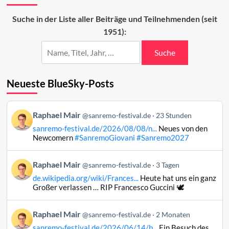
probiert
erneut
Suche in der Liste aller Beiträge und Teilnehmenden (seit
Sanremo
1951):
Suche
Neueste BlueSky-Posts
Beitrag
Raphael Mair
@sanremo-festival.de
23 Stunden
von
sanremo-festival.de/2026/08/08/n...
Neues von den
Raphael
Newcomern
#SanremoGiovani
#Sanremo2027
Mair
auf
Beitrag
Raphael Mair
Bluesky
@sanremo-festival.de
3 Tagen
von
ansehen
de.wikipedia.org/wiki/Frances...
Heute hat uns ein ganz
Raphael
Großer verlassen … RIP Francesco Guccini 🕊️
Mair
auf
Beitrag
Raphael Mair
Bluesky
@sanremo-festival.de
2 Monaten
von
ansehen
sanremo-festival.de/2026/06/14/b...
Ein Besuch des