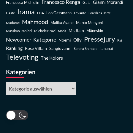
Francesco Renga
Gianni Morandi
Francesca Michielin
Gaia
Irama
Leo Gassmann
Gäste
LDA
Levante
Loredana Bertè
Mahmood
Madame
Malika Ayane
Marco Mengoni
Mr. Rain
Massimo Ranieri
Michele Bravi
Måneskin
Modà
Pressejury
Newcomer-Kategorie
Olly
Noemi
Rai
Ranking
Rose Villain
Sangiovanni
Tananai
Serena Brancale
Televoting
The Kolors
Kategorien
Kategorien