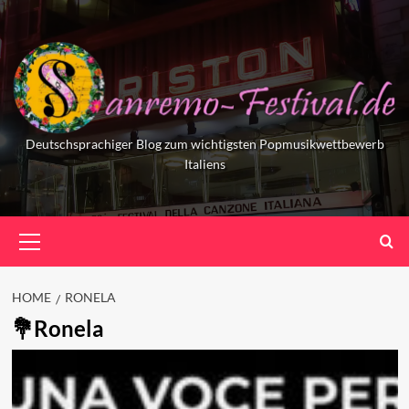
Skip
to
content
Deutschsprachiger Blog zum wichtigsten Popmusikwettbewerb
Italiens
Primary
Menu
HOME
RONELA
Ronela