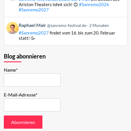
Raphael
Ariston-Theaters lohnt sich! 😊
#Sanremo2026
Mair
#Sanremo2027
auf
Bluesky
Beitrag
Raphael Mair
@sanremo-festival.de
2 Monaten
ansehen
von
#Sanremo2027
findet vom 16. bis zum 20. Februar
Raphael
statt! 🥳
Mair
auf
Bluesky
Blog abonnieren
ansehen
Name*
E-Mail-Adresse*