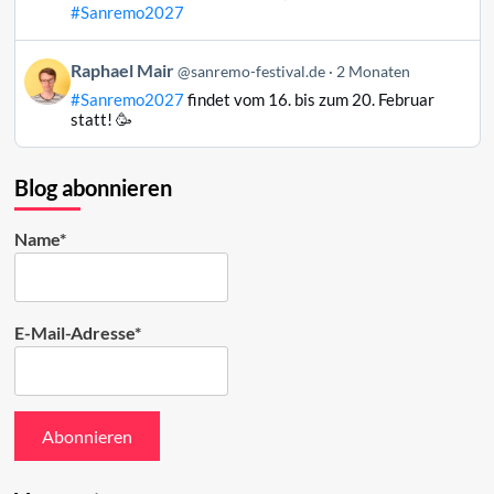
Mair
#Sanremo2027
auf
Bluesky
Beitrag
Raphael Mair
@sanremo-festival.de
2 Monaten
ansehen
von
#Sanremo2027
findet vom 16. bis zum 20. Februar
Raphael
statt! 🥳
Mair
auf
Bluesky
Blog abonnieren
ansehen
Name*
E-Mail-Adresse*