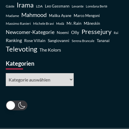
Irama
Leo Gassmann
Gäste
LDA
Levante
Loredana Bertè
Mahmood
Madame
Malika Ayane
Marco Mengoni
Mr. Rain
Massimo Ranieri
Michele Bravi
Måneskin
Modà
Pressejury
Newcomer-Kategorie
Olly
Noemi
Rai
Ranking
Rose Villain
Sangiovanni
Tananai
Serena Brancale
Televoting
The Kolors
Kategorien
Kategorien