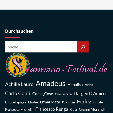
Durchsuchen
Amadeus
Achille Lauro
Annalisa
Arisa
Carlo Conti
Dargen D’Amico
Coma_Cose
Coverversion
Fedez
Ermal Meta
Elodie
Finale
Ditonellapiaga
Favoriten
Francesco Renga
Gianni Morandi
Francesca Michielin
Gaia