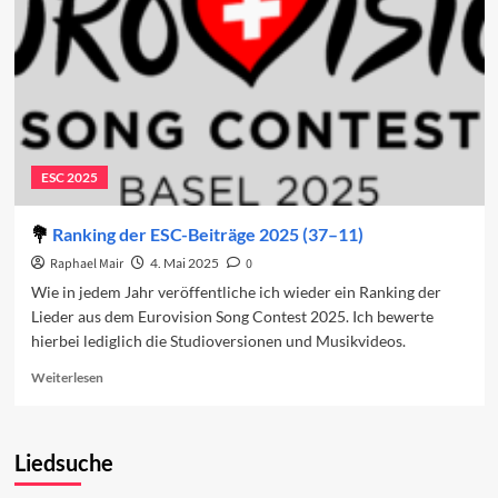
ESC 2025
Ranking der ESC-Beiträge 2025 (37–11)
Raphael Mair
4. Mai 2025
0
Wie in jedem Jahr veröffentliche ich wieder ein Ranking der
Lieder aus dem Eurovision Song Contest 2025. Ich bewerte
hierbei lediglich die Studioversionen und Musikvideos.
Read
Weiterlesen
more
about
Ranking
Liedsuche
der
ESC-