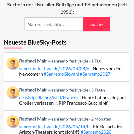
Beiträge
Suche in der Liste aller Beiträge und Teilnehmenden (seit
2025
1951):
(37–
11)
Suche
Neueste BlueSky-Posts
Beitrag
Raphael Mair
@sanremo-festival.de
1 Tag
von
sanremo-festival.de/2026/08/08/n...
Neues von den
Raphael
Newcomern
#SanremoGiovani
#Sanremo2027
Mair
auf
Beitrag
Raphael Mair
Bluesky
@sanremo-festival.de
3 Tagen
von
ansehen
de.wikipedia.org/wiki/Frances...
Heute hat uns ein ganz
Raphael
Großer verlassen … RIP Francesco Guccini 🕊️
Mair
auf
Beitrag
Raphael Mair
Bluesky
@sanremo-festival.de
2 Monaten
von
ansehen
sanremo-festival.de/2026/06/14/b...
Ein Besuch des
Raphael
Ariston-Theaters lohnt sich! 😊
#Sanremo2026