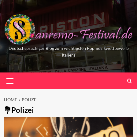
Skip
to
content
Deutschsprachiger Blog zum wichtigsten Popmusikwettbewerb
Italiens
Primary
Menu
HOME
POLIZEI
Polizei