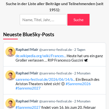
Fantasanremo
Suche in der Liste aller Beiträge und Teilnehmenden (seit
1951):
Suche
Neueste BlueSky-Posts
Beitrag
Raphael Mair
@sanremo-festival.de
2 Tagen
von
de.wikipedia.org/wiki/Frances...
Heute hat uns ein ganz
Raphael
Großer verlassen … RIP Francesco Guccini 🕊️
Mair
auf
Beitrag
Raphael Mair
Bluesky
@sanremo-festival.de
2 Monaten
von
ansehen
sanremo-festival.de/2026/06/14/b...
Ein Besuch des
Raphael
Ariston-Theaters lohnt sich! 😊
#Sanremo2026
Mair
#Sanremo2027
auf
Bluesky
Beitrag
Raphael Mair
@sanremo-festival.de
2 Monaten
ansehen
von
#Sanremo2027
findet vom 16. bis zum 20. Februar