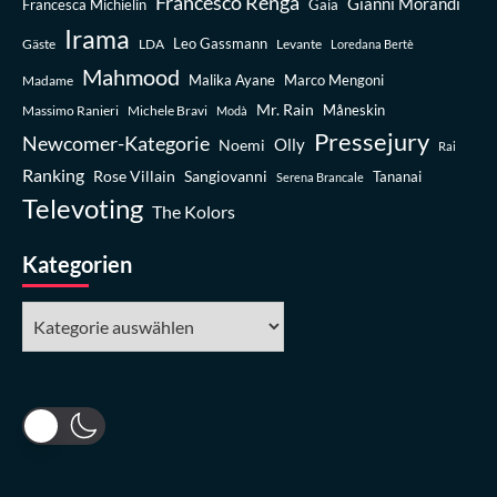
Francesco Renga
Gianni Morandi
Francesca Michielin
Gaia
Irama
Leo Gassmann
Gäste
LDA
Levante
Loredana Bertè
Mahmood
Madame
Malika Ayane
Marco Mengoni
Mr. Rain
Massimo Ranieri
Michele Bravi
Måneskin
Modà
Pressejury
Newcomer-Kategorie
Olly
Noemi
Rai
Ranking
Rose Villain
Sangiovanni
Tananai
Serena Brancale
Televoting
The Kolors
Kategorien
Kategorien