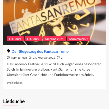
ESC 2021
ESC 2022
Sanremo 2021
Sanremo 2022
Der Siegeszug des Fantasanremo
Raphael Mair
24. Februar 2022
1
Das Sanremo-Festival 2022 wird auch wegen eines besonderen
Spiels in Erinnerung bleiben: FantaSanremo! Eine kurze
Übersicht über Geschichte und Funktionsweise des Spiels.
Read
Weiterlesen
more
about
Der
Liedsuche
Siegeszug
des