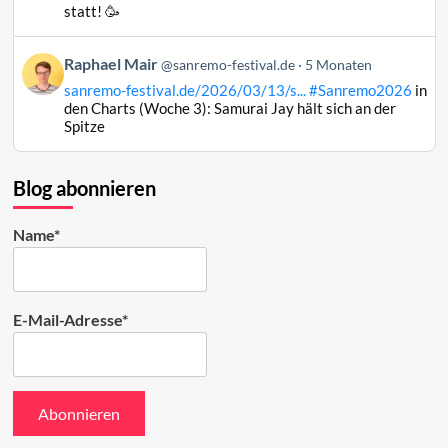
Raphael
statt! 🥳
Mair
auf
Beitrag
Raphael Mair
Bluesky
@sanremo-festival.de
5 Monaten
von
ansehen
sanremo-festival.de/2026/03/13/s...
#Sanremo2026
in
Raphael
den Charts (Woche 3): Samurai Jay hält sich an der
Mair
Spitze
auf
Bluesky
ansehen
Blog abonnieren
Name*
E-Mail-Adresse*