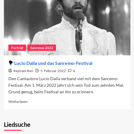
Porträt
Sanremo 2022
Lucio Dalla und das Sanremo-Festival
Raphael Mair
5. Februar 2022
4
Den Cantautore Lucio Dalla verband viel mit dem Sanremo-
Festival. Am 1. März 2022 jährt sich sein Tod zum zehnten Mal,
Grund genug, beim Festival an ihn zu erinnern.
Read
Weiterlesen
more
about
Lucio
Liedsuche
Dalla
und