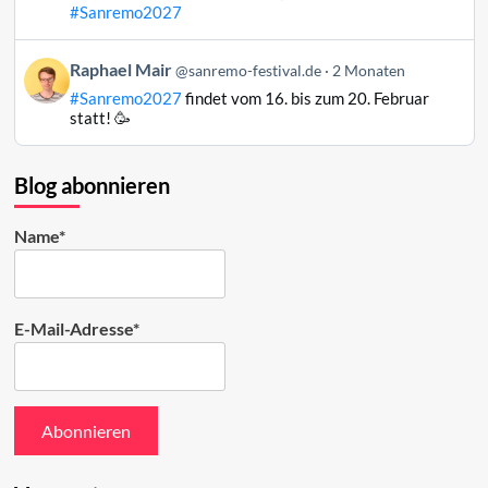
Mair
#Sanremo2027
auf
Bluesky
Beitrag
Raphael Mair
@sanremo-festival.de
2 Monaten
ansehen
von
#Sanremo2027
findet vom 16. bis zum 20. Februar
Raphael
statt! 🥳
Mair
auf
Bluesky
Blog abonnieren
ansehen
Name*
E-Mail-Adresse*