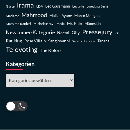
Irama
Leo Gassmann
Gäste
LDA
Levante
Loredana Bertè
Mahmood
Madame
Malika Ayane
Marco Mengoni
Mr. Rain
Massimo Ranieri
Michele Bravi
Måneskin
Modà
Pressejury
Newcomer-Kategorie
Olly
Noemi
Rai
Ranking
Rose Villain
Sangiovanni
Tananai
Serena Brancale
Televoting
The Kolors
Kategorien
Kategorien