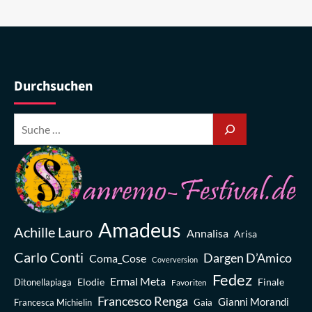
Durchsuchen
Amadeus
Achille Lauro
Annalisa
Arisa
Carlo Conti
Dargen D’Amico
Coma_Cose
Coverversion
Fedez
Ermal Meta
Elodie
Finale
Ditonellapiaga
Favoriten
Francesco Renga
Gianni Morandi
Francesca Michielin
Gaia