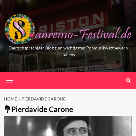
Skip
to
content
Deutschsprachiger Blog zum wichtigsten Popmusikwettbewerb
Italiens
Primary
Menu
HOME
PIERDAVIDE CARONE
Pierdavide Carone