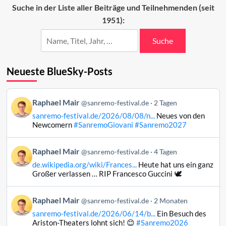
das
Suche in der Liste aller Beiträge und Teilnehmenden (seit
Sanremo-
1951):
Festival
Suche
Neueste BlueSky-Posts
Beitrag
Raphael Mair
@sanremo-festival.de
2 Tagen
von
sanremo-festival.de/2026/08/08/n...
Neues von den
Raphael
Newcomern
#SanremoGiovani
#Sanremo2027
Mair
auf
Beitrag
Raphael Mair
Bluesky
@sanremo-festival.de
4 Tagen
von
ansehen
de.wikipedia.org/wiki/Frances...
Heute hat uns ein ganz
Raphael
Großer verlassen … RIP Francesco Guccini 🕊️
Mair
auf
Beitrag
Raphael Mair
Bluesky
@sanremo-festival.de
2 Monaten
von
ansehen
sanremo-festival.de/2026/06/14/b...
Ein Besuch des
Raphael
Ariston-Theaters lohnt sich! 😊
#Sanremo2026