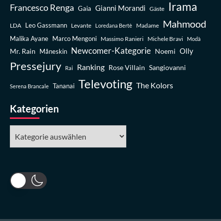
Irama
Francesco Renga
Gianni Morandi
Gaia
Gäste
Mahmood
Leo Gassmann
LDA
Levante
Madame
Loredana Bertè
Malika Ayane
Marco Mengoni
Massimo Ranieri
Michele Bravi
Modà
Newcomer-Kategorie
Olly
Mr. Rain
Noemi
Måneskin
Pressejury
Ranking
Rose Villain
Sangiovanni
Rai
Televoting
The Kolors
Tananai
Serena Brancale
Kategorien
Kategorien