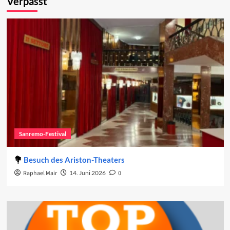
Verpasst
Sanremo-Festival
Besuch des Ariston-Theaters
Raphael Mair
14. Juni 2026
0