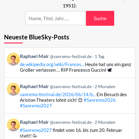
1951):
Suche
Neueste BlueSky-Posts
Beitrag
Raphael Mair
@sanremo-festival.de
1 Tag
von
de.wikipedia.org/wiki/Frances...
Heute hat uns ein ganz
Raphael
Großer verlassen … RIP Francesco Guccini 🕊️
Mair
auf
Beitrag
Raphael Mair
Bluesky
@sanremo-festival.de
2 Monaten
von
ansehen
sanremo-festival.de/2026/06/14/b...
Ein Besuch des
Raphael
Ariston-Theaters lohnt sich! 😊
#Sanremo2026
Mair
#Sanremo2027
auf
Bluesky
Beitrag
Raphael Mair
@sanremo-festival.de
2 Monaten
ansehen
von
#Sanremo2027
findet vom 16. bis zum 20. Februar
Raphael
statt! 🥳