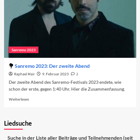
Sanremo 2023
Sanremo 2023: Der zweite Abend
Raphael Mair
9. Februar 2023
2
Der zweite Abend des Sanremo-Festivals 2023 endete, wie
schon der erste, gegen 1:40 Uhr. Hier die Zusammenfassung.
Read
Weiterlesen
more
about
Sanremo
Liedsuche
2023:
Der
zweite
Suche in der Liste aller Beiträge und Teilnehmenden (seit
Abend