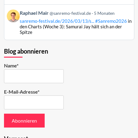
Mair
auf
Beitrag
Raphael Mair
Bluesky
@sanremo-festival.de
5 Monaten
von
ansehen
sanremo-festival.de/2026/03/13/s...
#Sanremo2026
in
Raphael
den Charts (Woche 3): Samurai Jay hält sich an der
Mair
Spitze
auf
Bluesky
ansehen
Blog abonnieren
Name*
E-Mail-Adresse*