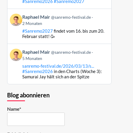
#Sanremo2026
#Sanremo2027
Bluesky
ansehen
Beitrag
Raphael Mair
@sanremo-festival.de
von
2 Monaten
Raphael
#Sanremo2027
findet vom 16. bis zum 20.
Mair
Februar statt! 🥳
auf
Bluesky
Beitrag
ansehen
Raphael Mair
@sanremo-festival.de
von
5 Monaten
Raphael
sanremo-festival.de/2026/03/13/s...
Mair
#Sanremo2026
in den Charts (Woche 3):
auf
Samurai Jay hält sich an der Spitze
Bluesky
ansehen
Blog abonnieren
Name*