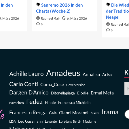
in den
Sanremo 2026 in den
Die Wie
)
Charts (Woche 2)
der Traditi
Neapel
3. März 2026
Raphael Mair
6. März 2026
0
Raphael Mai
0
Amadeus
K
Achille Lauro
Annalisa
Arisa
Carlo Conti
Coma_Cose
Ka
Coverversion
Dargen D’Amico
Ermal Meta
Elodie
Ditonellapiaga
Fedez
Finale
Favoriten
Francesca Michielin
Irama
Francesco Renga
Gianni Morandi
Gaia
Gäste
Leo Gassmann
LDA
Levante
Madame
Loredana Bertè