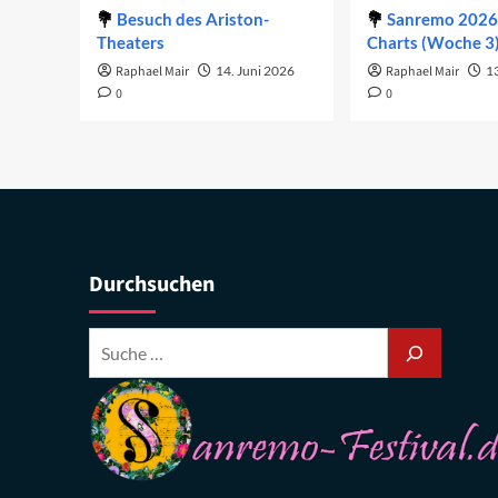
Besuch des Ariston-
Sanremo 2026 
Theaters
Charts (Woche 3
Raphael Mair
14. Juni 2026
Raphael Mair
1
0
0
Durchsuchen