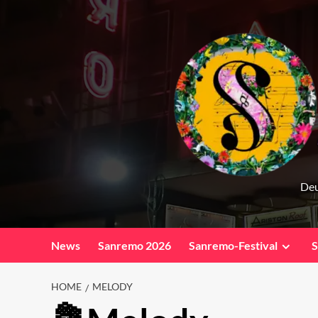
Skip
to
content
Deu
News
Sanremo 2026
Sanremo-Festival
S
HOME
MELODY