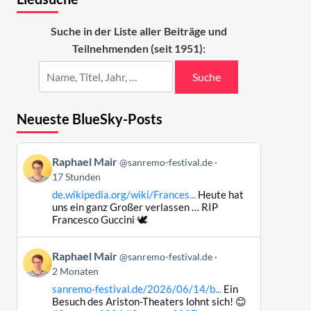
Suche in der Liste aller Beiträge und
Teilnehmenden (seit 1951):
Suche
Neueste BlueSky-Posts
Beitrag
Raphael Mair
@sanremo-festival.de
von
17 Stunden
Raphael
de.wikipedia.org/wiki/Frances...
Heute hat
Mair
uns ein ganz Großer verlassen … RIP
auf
Francesco Guccini 🕊️
Bluesky
ansehen
Beitrag
Raphael Mair
@sanremo-festival.de
von
2 Monaten
Raphael
sanremo-festival.de/2026/06/14/b...
Ein
Mair
Besuch des Ariston-Theaters lohnt sich! 😊
auf