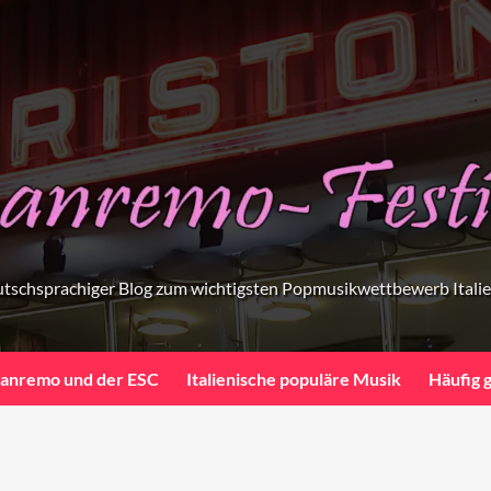
tschsprachiger Blog zum wichtigsten Popmusikwettbewerb Itali
anremo und der ESC
Italienische populäre Musik
Häufig 