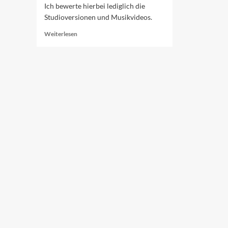
Ich bewerte hierbei lediglich die
Studioversionen und Musikvideos.
Read
Weiterlesen
more
about
Ranking
der
ESC-
Beiträge
2025
(37–
11)