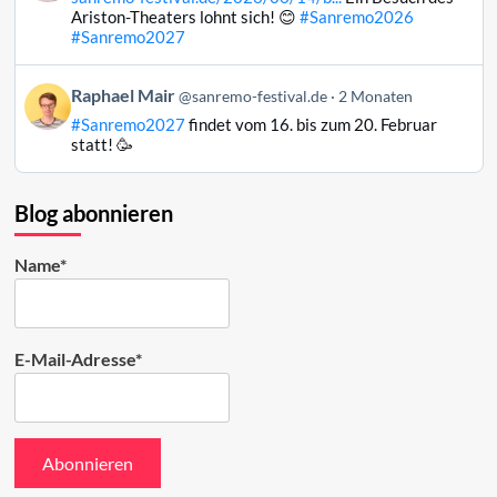
Raphael
Ariston-Theaters lohnt sich! 😊
#Sanremo2026
Mair
#Sanremo2027
auf
Bluesky
Beitrag
Raphael Mair
@sanremo-festival.de
2 Monaten
ansehen
von
#Sanremo2027
findet vom 16. bis zum 20. Februar
Raphael
statt! 🥳
Mair
auf
Bluesky
Blog abonnieren
ansehen
Name*
E-Mail-Adresse*