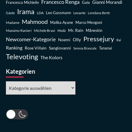
Francesco Renga
Gianni Morandi
Francesca Michielin
Gaia
Irama
Leo Gassmann
Gäste
LDA
Levante
Loredana Bertè
Mahmood
Madame
Malika Ayane
Marco Mengoni
Mr. Rain
Massimo Ranieri
Michele Bravi
Måneskin
Modà
Pressejury
Newcomer-Kategorie
Olly
Noemi
Rai
Ranking
Rose Villain
Sangiovanni
Tananai
Serena Brancale
Televoting
The Kolors
Kategorien
Kategorien