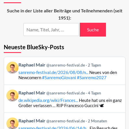
Weg
der
Suche in der Liste aller Beiträge und Teilnehmenden (seit
Newcomer
1951):
Suche
Neueste BlueSky-Posts
Beitrag
Raphael Mair
@sanremo-festival.de
2 Tagen
von
sanremo-festival.de/2026/08/08/n...
Neues von den
Raphael
Newcomern
#SanremoGiovani
#Sanremo2027
Mair
auf
Beitrag
Raphael Mair
Bluesky
@sanremo-festival.de
4 Tagen
von
ansehen
de.wikipedia.org/wiki/Frances...
Heute hat uns ein ganz
Raphael
Großer verlassen … RIP Francesco Guccini 🕊️
Mair
auf
Beitrag
Raphael Mair
Bluesky
@sanremo-festival.de
2 Monaten
von
ansehen
sanremo-festival.de/2026/06/14/b...
Ein Besuch des