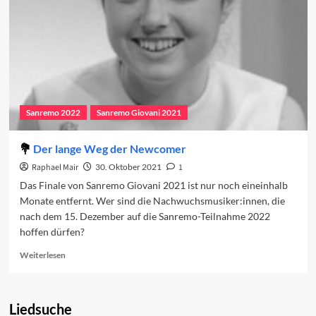
Sanremo 2022
Sanremo Giovani 2021
Der lange Weg der Newcomer
Raphael Mair
30. Oktober 2021
1
Das Finale von Sanremo Giovani 2021 ist nur noch eineinhalb
Monate entfernt. Wer sind die Nachwuchsmusiker:innen, die
nach dem 15. Dezember auf die Sanremo-Teilnahme 2022
hoffen dürfen?
Read
Weiterlesen
more
about
Der
Liedsuche
lange