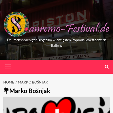
Skip
to
content
Deutschsprachiger Blog zum wichtigsten Popmusikwettbewerb
Italiens
Primary
Menu
HOME
MARKO BOŠNJAK
Marko Bošnjak