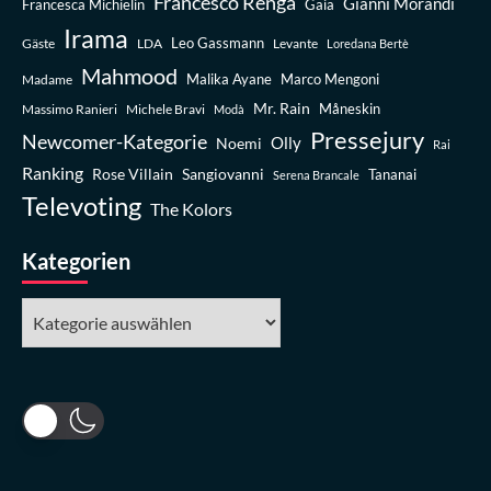
Francesco Renga
Gianni Morandi
Francesca Michielin
Gaia
Irama
Leo Gassmann
Gäste
LDA
Levante
Loredana Bertè
Mahmood
Madame
Malika Ayane
Marco Mengoni
Mr. Rain
Massimo Ranieri
Michele Bravi
Måneskin
Modà
Pressejury
Newcomer-Kategorie
Olly
Noemi
Rai
Ranking
Rose Villain
Sangiovanni
Tananai
Serena Brancale
Televoting
The Kolors
Kategorien
Kategorien