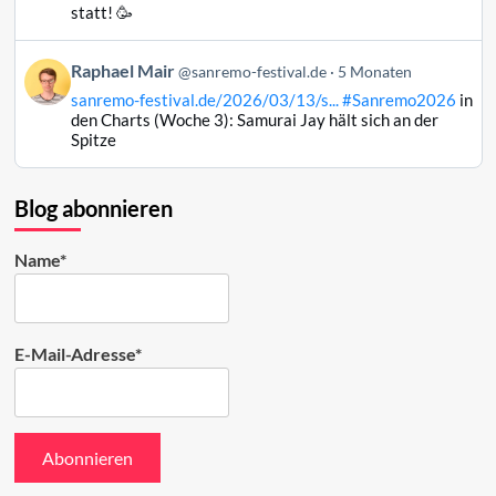
Raphael
statt! 🥳
Mair
auf
Beitrag
Raphael Mair
Bluesky
@sanremo-festival.de
5 Monaten
von
ansehen
sanremo-festival.de/2026/03/13/s...
#Sanremo2026
in
Raphael
den Charts (Woche 3): Samurai Jay hält sich an der
Mair
Spitze
auf
Bluesky
ansehen
Blog abonnieren
Name*
E-Mail-Adresse*