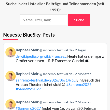
Beiträge
Suche in der Liste aller Beiträge und Teilnehmenden (seit
2025
1951):
(37–
11)
Suche
Neueste BlueSky-Posts
Beitrag
Raphael Mair
@sanremo-festival.de
2 Tagen
von
de.wikipedia.org/wiki/Frances...
Heute hat uns ein ganz
Raphael
Großer verlassen … RIP Francesco Guccini 🕊️
Mair
auf
Beitrag
Raphael Mair
Bluesky
@sanremo-festival.de
2 Monaten
von
ansehen
sanremo-festival.de/2026/06/14/b...
Ein Besuch des
Raphael
Ariston-Theaters lohnt sich! 😊
#Sanremo2026
Mair
#Sanremo2027
auf
Bluesky
Beitrag
Raphael Mair
@sanremo-festival.de
2 Monaten
ansehen
von
#Sanremo2027
findet vom 16. bis zum 20. Februar