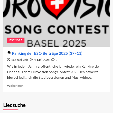
ESC 2025
Ranking der ESC-Beiträge 2025 (37–11)
Raphael Mair
4. Mai 2025
0
Wie in jedem Jahr veröffentliche ich wieder ein Ranking der
Lieder aus dem Eurovision Song Contest 2025. Ich bewerte
hierbei lediglich die Studioversionen und Musikvideos.
Read
Weiterlesen
more
about
Ranking
Liedsuche
der
ESC-