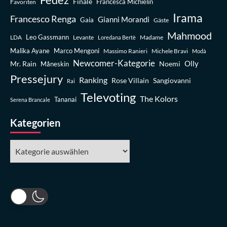
Finale
Favoriten
Francesca Michielin
Irama
Francesco Renga
Gianni Morandi
Gaia
Gäste
Mahmood
Leo Gassmann
LDA
Levante
Madame
Loredana Bertè
Malika Ayane
Marco Mengoni
Massimo Ranieri
Michele Bravi
Modà
Newcomer-Kategorie
Olly
Mr. Rain
Noemi
Måneskin
Pressejury
Ranking
Rose Villain
Sangiovanni
Rai
Televoting
The Kolors
Tananai
Serena Brancale
Kategorien
Kategorien