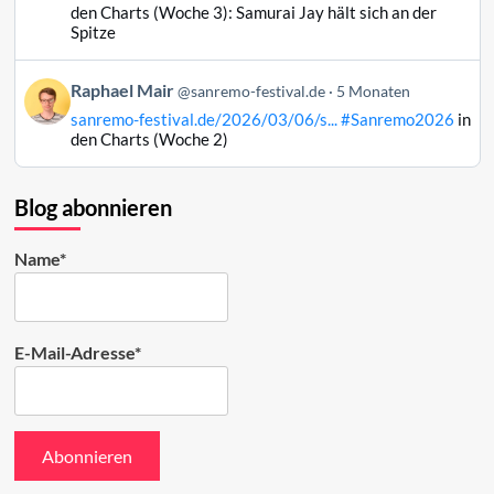
Raphael
den Charts (Woche 3): Samurai Jay hält sich an der
Mair
Spitze
auf
Bluesky
Beitrag
Raphael Mair
@sanremo-festival.de
5 Monaten
ansehen
von
sanremo-festival.de/2026/03/06/s...
#Sanremo2026
in
Raphael
den Charts (Woche 2)
Mair
auf
Bluesky
Blog abonnieren
ansehen
Name*
E-Mail-Adresse*