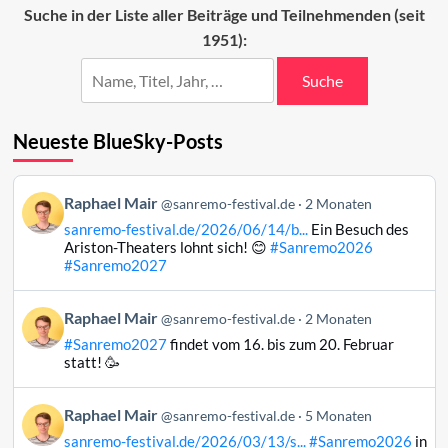
Beiträge
Suche in der Liste aller Beiträge und Teilnehmenden (seit
2025
1951):
(37–
11)
Suche
Neueste BlueSky-Posts
Beitrag
Raphael Mair
@sanremo-festival.de
2 Monaten
von
sanremo-festival.de/2026/06/14/b...
Ein Besuch des
Raphael
Ariston-Theaters lohnt sich! 😊
#Sanremo2026
Mair
#Sanremo2027
auf
Bluesky
Beitrag
Raphael Mair
@sanremo-festival.de
2 Monaten
ansehen
von
#Sanremo2027
findet vom 16. bis zum 20. Februar
Raphael
statt! 🥳
Mair
auf
Beitrag
Raphael Mair
Bluesky
@sanremo-festival.de
5 Monaten
von
ansehen
sanremo-festival.de/2026/03/13/s...
#Sanremo2026
in