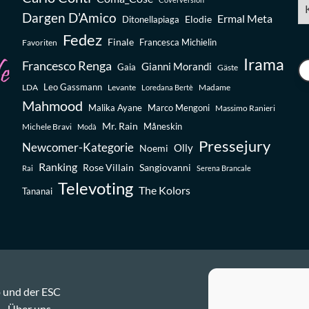
Ka
Dargen D’Amico
Ermal Meta
Elodie
Ditonellapiaga
Fedez
Finale
Favoriten
Francesca Michielin
Irama
Francesco Renga
Gianni Morandi
Gaia
Gäste
Leo Gassmann
LDA
Levante
Madame
Loredana Bertè
Mahmood
Malika Ayane
Marco Mengoni
Massimo Ranieri
Mr. Rain
Michele Bravi
Måneskin
Modà
Pressejury
Newcomer-Kategorie
Olly
Noemi
Ranking
Rose Villain
Sangiovanni
Rai
Serena Brancale
Televoting
The Kolors
Tananai
 und der ESC
Über uns