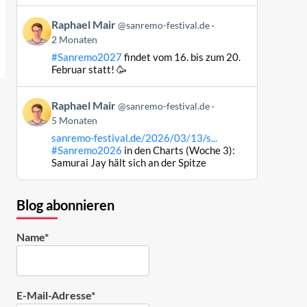
ansehen
Beitrag
Raphael Mair
@sanremo-festival.de
von
2 Monaten
Raphael
#Sanremo2027
findet vom 16. bis zum 20.
Mair
Februar statt! 🥳
auf
Bluesky
Beitrag
ansehen
Raphael Mair
@sanremo-festival.de
von
5 Monaten
Raphael
sanremo-festival.de/2026/03/13/s...
Mair
#Sanremo2026
in den Charts (Woche 3):
auf
Samurai Jay hält sich an der Spitze
Bluesky
ansehen
Blog abonnieren
Name*
E-Mail-Adresse*