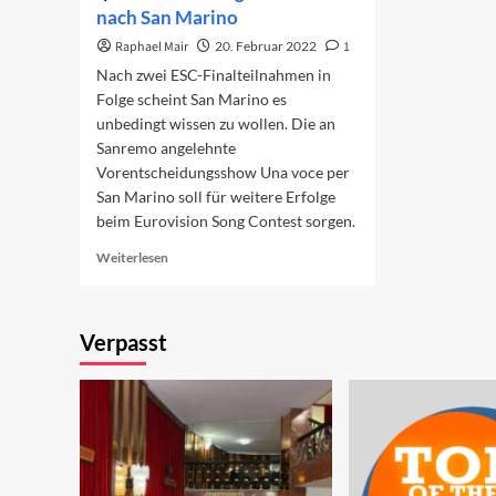
nach San Marino
Raphael Mair
20. Februar 2022
1
Nach zwei ESC-Finalteilnahmen in
Folge scheint San Marino es
unbedingt wissen zu wollen. Die an
Sanremo angelehnte
Vorentscheidungsshow Una voce per
San Marino soll für weitere Erfolge
beim Eurovision Song Contest sorgen.
Read
Weiterlesen
more
about
Der
Verpasst
kurze
Weg
von
Sanremo
nach
San
Marino