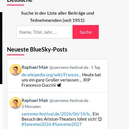
Suche in der Liste aller Beiträge und
Teilnehmenden (seit 1951):
Suche
Neueste BlueSky-Posts
Beitrag
Raphael Mair
@sanremo-festival.de
1 Tag
von
de.wikipedia.org/wiki/Frances...
Heute hat
Raphael
uns ein ganz Großer verlassen … RIP
Mair
Francesco Guccini 🕊️
auf
Bluesky
Beitrag
Raphael Mair
@sanremo-festival.de
ansehen
von
2 Monaten
Raphael
sanremo-festival.de/2026/06/14/b...
Ein
Mair
Besuch des Ariston-Theaters lohnt sich! 😊
auf
#Sanremo2026
#Sanremo2027
Bluesky