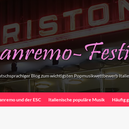
tschsprachiger Blog zum wichtigsten Popmusikwettbewerb Itali
anremo und der ESC
Italienische populäre Musik
Häufig g