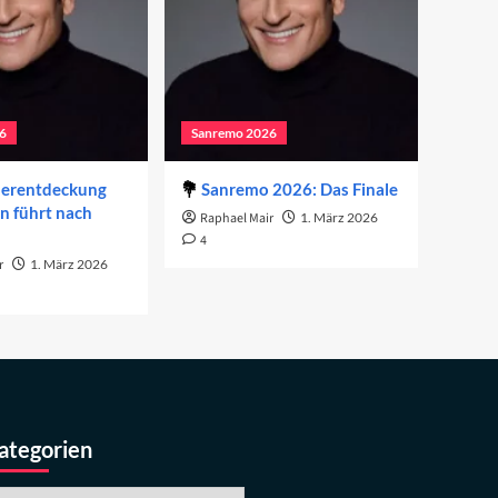
6
Sanremo 2026
derentdeckung
Sanremo 2026: Das Finale
on führt nach
Raphael Mair
1. März 2026
4
r
1. März 2026
ategorien