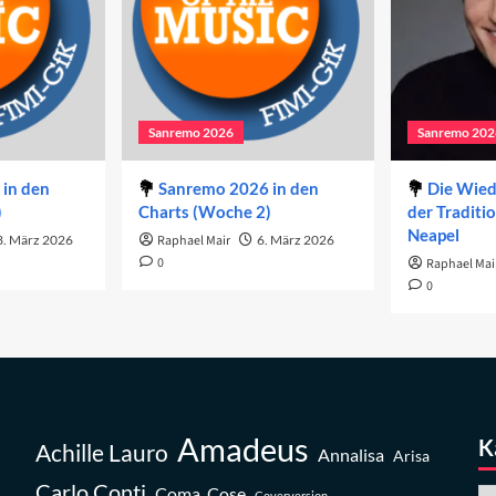
Sanremo 2026
Sanremo 202
in den
Sanremo 2026 in den
Die Wie
)
Charts (Woche 2)
der Traditi
Neapel
3. März 2026
Raphael Mair
6. März 2026
0
Raphael Mai
0
Amadeus
K
Achille Lauro
Annalisa
Arisa
Carlo Conti
Coma_Cose
Coverversion