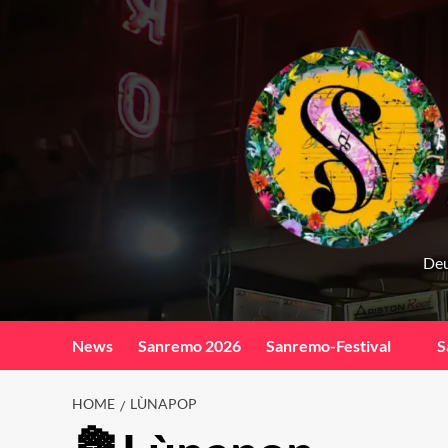
Skip
to
content
Deu
News
Sanremo 2026
Sanremo-Festival
S
HOME
LÙNAPOP