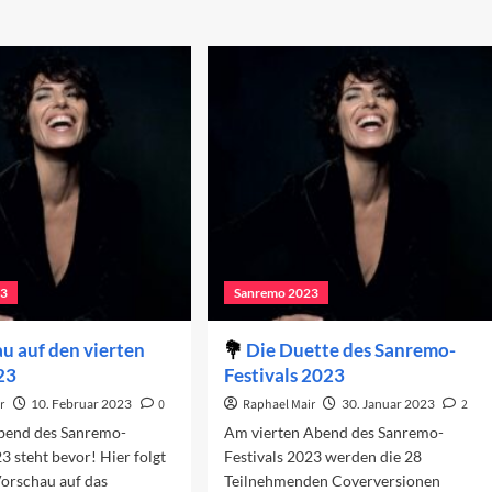
23
Sanremo 2023
u auf den vierten
Die Duette des Sanremo-
23
Festivals 2023
r
10. Februar 2023
0
Raphael Mair
30. Januar 2023
2
Abend des Sanremo-
Am vierten Abend des Sanremo-
23 steht bevor! Hier folgt
Festivals 2023 werden die 28
Vorschau auf das
Teilnehmenden Coverversionen