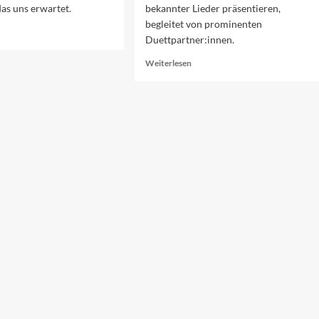
as uns erwartet.
bekannter Lieder präsentieren,
begleitet von prominenten
ad
Duettpartner:innen.
re
out
Read
Weiterlesen
rschau
more
f
about
n
Die
erten
Duette
end
des
23
Sanremo-
Festivals
2023