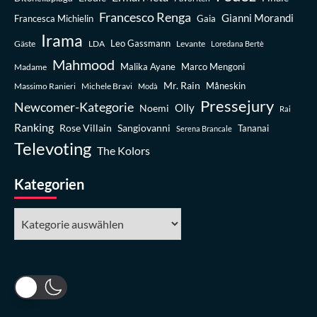
Francesco Renga
Gianni Morandi
Francesca Michielin
Gaia
Irama
Leo Gassmann
Gäste
LDA
Levante
Loredana Bertè
Mahmood
Madame
Malika Ayane
Marco Mengoni
Mr. Rain
Massimo Ranieri
Michele Bravi
Måneskin
Modà
Pressejury
Newcomer-Kategorie
Olly
Noemi
Rai
Ranking
Rose Villain
Sangiovanni
Tananai
Serena Brancale
Televoting
The Kolors
Kategorien
Kategorien