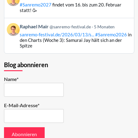
von
#Sanremo2027
findet vom 16. bis zum 20. Februar
Raphael
statt! 🥳
Mair
auf
Beitrag
Raphael Mair
Bluesky
@sanremo-festival.de
5 Monaten
von
ansehen
sanremo-festival.de/2026/03/13/s...
#Sanremo2026
in
Raphael
den Charts (Woche 3): Samurai Jay hält sich an der
Mair
Spitze
auf
Bluesky
ansehen
Blog abonnieren
Name*
E-Mail-Adresse*