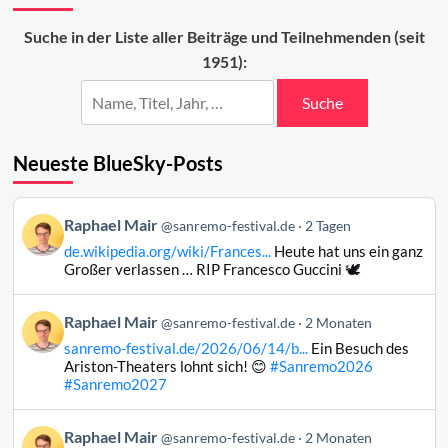
probiert
erneut
Suche in der Liste aller Beiträge und Teilnehmenden (seit
Sanremo
1951):
Suche
Neueste BlueSky-Posts
Beitrag
Raphael Mair
@sanremo-festival.de
2 Tagen
von
de.wikipedia.org/wiki/Frances...
Heute hat uns ein ganz
Raphael
Großer verlassen … RIP Francesco Guccini 🕊️
Mair
auf
Beitrag
Raphael Mair
Bluesky
@sanremo-festival.de
2 Monaten
von
ansehen
sanremo-festival.de/2026/06/14/b...
Ein Besuch des
Raphael
Ariston-Theaters lohnt sich! 😊
#Sanremo2026
Mair
#Sanremo2027
auf
Bluesky
Beitrag
Raphael Mair
@sanremo-festival.de
2 Monaten
ansehen