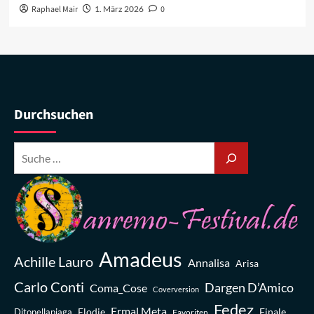
Raphael Mair
1. März 2026
0
Durchsuchen
Amadeus
Achille Lauro
Annalisa
Arisa
Carlo Conti
Dargen D’Amico
Coma_Cose
Coverversion
Fedez
Ermal Meta
Elodie
Finale
Ditonellapiaga
Favoriten