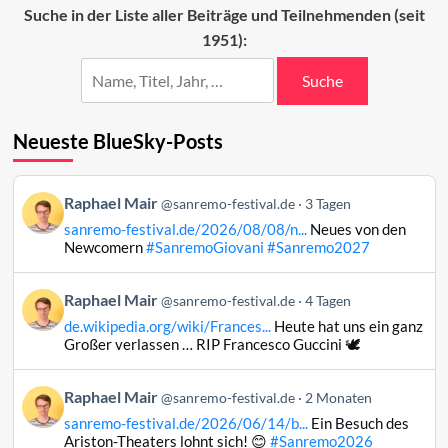
Beiträge
Suche in der Liste aller Beiträge und Teilnehmenden (seit
2023
1951):
(37–
11)
Suche
Neueste BlueSky-Posts
Beitrag
Raphael Mair
@sanremo-festival.de
3 Tagen
von
sanremo-festival.de/2026/08/08/n...
Neues von den
Raphael
Newcomern
#SanremoGiovani
#Sanremo2027
Mair
auf
Beitrag
Raphael Mair
Bluesky
@sanremo-festival.de
4 Tagen
von
ansehen
de.wikipedia.org/wiki/Frances...
Heute hat uns ein ganz
Raphael
Großer verlassen … RIP Francesco Guccini 🕊️
Mair
auf
Beitrag
Raphael Mair
Bluesky
@sanremo-festival.de
2 Monaten
von
ansehen
sanremo-festival.de/2026/06/14/b...
Ein Besuch des
Raphael
Ariston-Theaters lohnt sich! 😊
#Sanremo2026