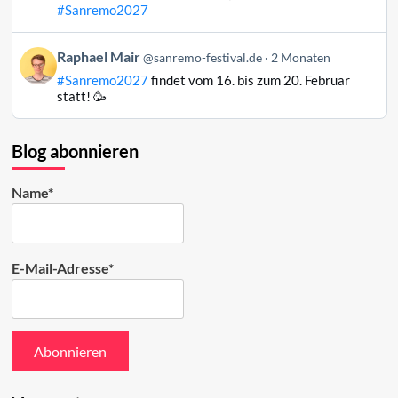
Mair
#Sanremo2027
auf
Bluesky
Beitrag
Raphael Mair
@sanremo-festival.de
2 Monaten
ansehen
von
#Sanremo2027
findet vom 16. bis zum 20. Februar
Raphael
statt! 🥳
Mair
auf
Bluesky
Blog abonnieren
ansehen
Name*
E-Mail-Adresse*