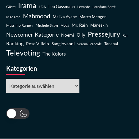
Irama
Leo Gassmann
Gäste
LDA
Levante
Loredana Bertè
Mahmood
Madame
Malika Ayane
Marco Mengoni
Mr. Rain
Massimo Ranieri
Michele Bravi
Måneskin
Modà
Pressejury
Newcomer-Kategorie
Olly
Noemi
Rai
Ranking
Rose Villain
Sangiovanni
Tananai
Serena Brancale
Televoting
The Kolors
Kategorien
Kategorien