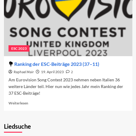
ESC 2023
Ranking der ESC-Beiträge 2023 (37–11)
Raphael Mair
19. April 2023
2
Am Eurovision Song Contest 2023 nehmen neben Italien 36
weitere Länder teil. Hier nun wie jedes Jahr mein Ranking der
37 ESC-Beiträge!
Read
Weiterlesen
more
about
Ranking
Liedsuche
der
ESC-