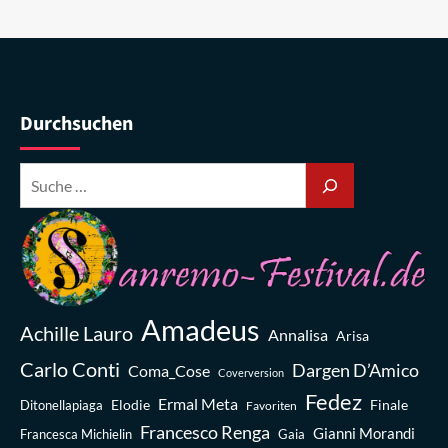
Durchsuchen
Amadeus
Achille Lauro
Annalisa
Arisa
Carlo Conti
Dargen D’Amico
Coma_Cose
Coverversion
Fedez
Ermal Meta
Elodie
Finale
Ditonellapiaga
Favoriten
Francesco Renga
Gianni Morandi
Francesca Michielin
Gaia