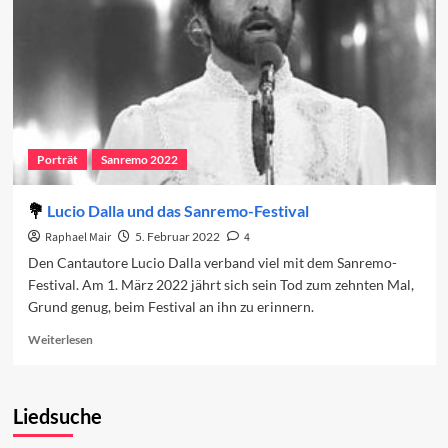
Porträt
Sanremo 2022
Lucio Dalla und das Sanremo-Festival
Raphael Mair
5. Februar 2022
4
Den Cantautore Lucio Dalla verband viel mit dem Sanremo-
Festival. Am 1. März 2022 jährt sich sein Tod zum zehnten Mal,
Grund genug, beim Festival an ihn zu erinnern.
Read
Weiterlesen
more
about
Lucio
Liedsuche
Dalla
und