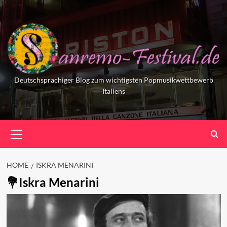
Skip
to
content
Deutschsprachiger Blog zum wichtigsten Popmusikwettbewerb
Italiens
Primary
Menu
HOME
ISKRA MENARINI
Iskra Menarini