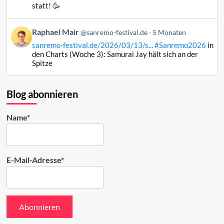
Raphael
statt! 🥳
Mair
auf
Beitrag
Raphael Mair
Bluesky
@sanremo-festival.de
5 Monaten
von
ansehen
sanremo-festival.de/2026/03/13/s...
#Sanremo2026
in
Raphael
den Charts (Woche 3): Samurai Jay hält sich an der
Mair
Spitze
auf
Bluesky
ansehen
Blog abonnieren
Name*
E-Mail-Adresse*