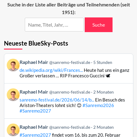
das
Suche in der Liste aller Beiträge und Teilnehmenden (seit
Sanremo-
1951):
Festival
Suche
Neueste BlueSky-Posts
Beitrag
Raphael Mair
@sanremo-festival.de
5 Stunden
von
de.wikipedia.org/wiki/Frances...
Heute hat uns ein ganz
Raphael
Großer verlassen … RIP Francesco Guccini 🕊️
Mair
auf
Beitrag
Raphael Mair
Bluesky
@sanremo-festival.de
2 Monaten
von
ansehen
sanremo-festival.de/2026/06/14/b...
Ein Besuch des
Raphael
Ariston-Theaters lohnt sich! 😊
#Sanremo2026
Mair
#Sanremo2027
auf
Bluesky
Beitrag
Raphael Mair
@sanremo-festival.de
2 Monaten
ansehen
von
#Sanremo2027
findet vom 16. bis zum 20. Februar