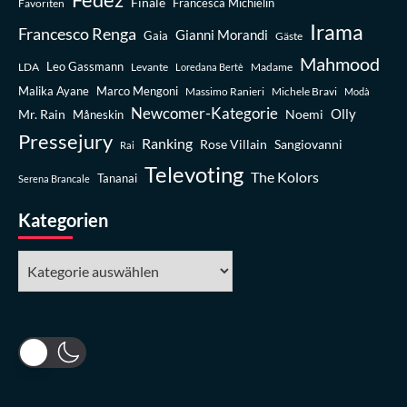
Finale
Favoriten
Francesca Michielin
Irama
Francesco Renga
Gianni Morandi
Gaia
Gäste
Mahmood
Leo Gassmann
LDA
Levante
Madame
Loredana Bertè
Malika Ayane
Marco Mengoni
Massimo Ranieri
Michele Bravi
Modà
Newcomer-Kategorie
Olly
Mr. Rain
Noemi
Måneskin
Pressejury
Ranking
Rose Villain
Sangiovanni
Rai
Televoting
The Kolors
Tananai
Serena Brancale
Kategorien
Kategorien