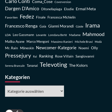
Carlo Conti
Coma_Cose
Coverversion
Dargen D’Amico
Ermal Meta
Elodie
Ditonellapiaga
Fedez
Finale
Favoriten
Francesca Michielin
Irama
Francesco Renga
Gianni Morandi
Gaia
Gäste
Mahmood
Leo Gassmann
LDA
Levante
Madame
Loredana Bertè
Malika Ayane
Marco Mengoni
Massimo Ranieri
Michele Bravi
Modà
Newcomer-Kategorie
Olly
Mr. Rain
Noemi
Måneskin
Pressejury
Ranking
Rose Villain
Sangiovanni
Rai
Televoting
The Kolors
Tananai
Serena Brancale
Kategorien
Kategorien