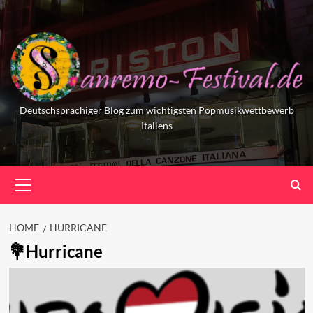
Skip
to
content
Deutschsprachiger Blog zum wichtigsten Popmusikwettbewerb
Italiens
Primary
Menu
HOME
HURRICANE
Hurricane