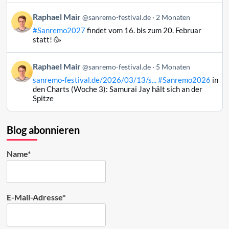
Bluesky
Beitrag
Raphael Mair
@sanremo-festival.de
2 Monaten
ansehen
von
#Sanremo2027
findet vom 16. bis zum 20. Februar
Raphael
statt! 🥳
Mair
auf
Beitrag
Raphael Mair
Bluesky
@sanremo-festival.de
5 Monaten
von
ansehen
sanremo-festival.de/2026/03/13/s...
#Sanremo2026
in
Raphael
den Charts (Woche 3): Samurai Jay hält sich an der
Mair
Spitze
auf
Bluesky
ansehen
Blog abonnieren
Name*
E-Mail-Adresse*