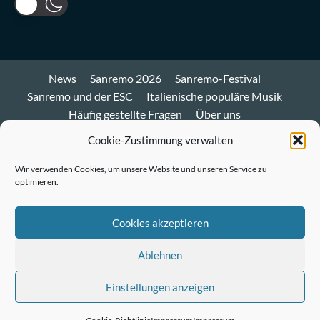
News
Sanremo 2026
Sanremo-Festival
Sanremo und der ESC
Italienische populäre Musik
Häufig gestellte Fragen
Über uns
Impressum und Datenschutz
Cookie-Richtlinie
Cookie-Zustimmung verwalten
Bluesky
Wir verwenden Cookies, um unsere Website und unseren Service zu
optimieren.
Mastodon
Twitter
Cookies akzeptieren
LinkedIn
Ablehnen
E-
Einstellungen anzeigen
Mail
© Sanremo-Festival.de
|
CoverNews
by AF themes.