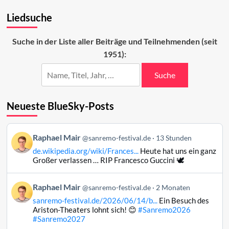
Ranking
Liedsuche
der
ESC-
Beiträge
Suche in der Liste aller Beiträge und Teilnehmenden (seit
(39–
1951):
11)
Suche
Neueste BlueSky-Posts
Beitrag
Raphael Mair
@sanremo-festival.de
13 Stunden
von
de.wikipedia.org/wiki/Frances...
Heute hat uns ein ganz
Raphael
Großer verlassen … RIP Francesco Guccini 🕊️
Mair
auf
Beitrag
Raphael Mair
Bluesky
@sanremo-festival.de
2 Monaten
von
ansehen
sanremo-festival.de/2026/06/14/b...
Ein Besuch des
Raphael
Ariston-Theaters lohnt sich! 😊
#Sanremo2026
Mair
#Sanremo2027
auf