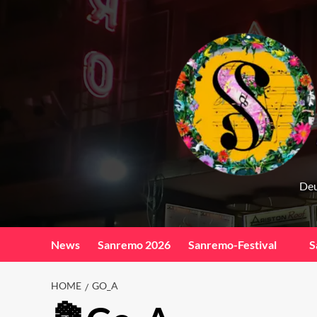
Skip
to
content
Deu
News
Sanremo 2026
Sanremo-Festival
S
HOME
GO_A