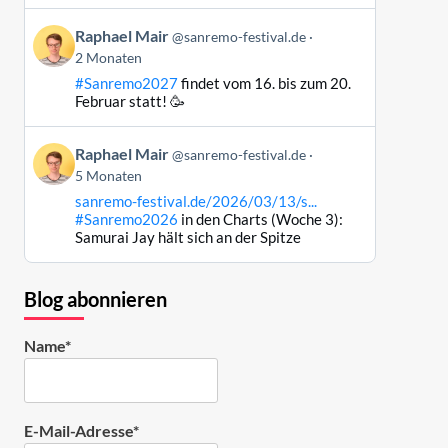
ansehen
Beitrag
Raphael Mair
@sanremo-festival.de
von
2 Monaten
Raphael
#Sanremo2027
findet vom 16. bis zum 20.
Mair
Februar statt! 🥳
auf
Bluesky
Beitrag
ansehen
Raphael Mair
@sanremo-festival.de
von
5 Monaten
Raphael
sanremo-festival.de/2026/03/13/s...
Mair
#Sanremo2026
in den Charts (Woche 3):
auf
Samurai Jay hält sich an der Spitze
Bluesky
ansehen
Blog abonnieren
Name*
E-Mail-Adresse*