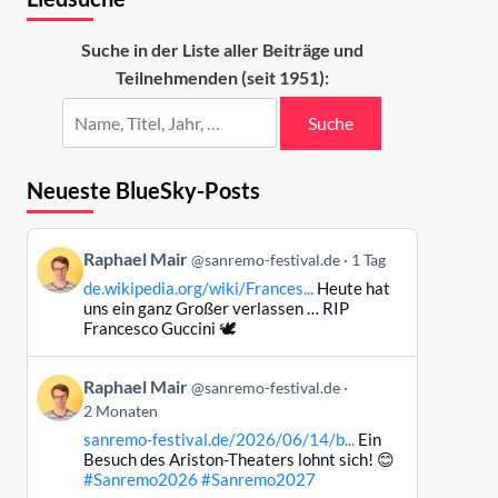
Suche in der Liste aller Beiträge und
Teilnehmenden (seit 1951):
Suche
Neueste BlueSky-Posts
Beitrag
Raphael Mair
@sanremo-festival.de
1 Tag
von
de.wikipedia.org/wiki/Frances...
Heute hat
Raphael
uns ein ganz Großer verlassen … RIP
Mair
Francesco Guccini 🕊️
auf
Bluesky
Beitrag
Raphael Mair
@sanremo-festival.de
ansehen
von
2 Monaten
Raphael
sanremo-festival.de/2026/06/14/b...
Ein
Mair
Besuch des Ariston-Theaters lohnt sich! 😊
auf
#Sanremo2026
#Sanremo2027
Bluesky