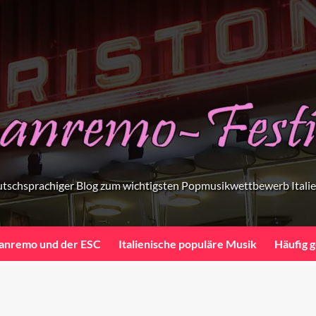
tschsprachiger Blog zum wichtigsten Popmusikwettbewerb Itali
anremo und der ESC
Italienische populäre Musik
Häufig g