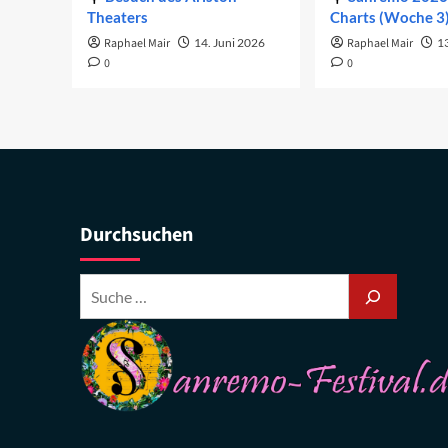
Theaters
Charts (Woche 3
Raphael Mair
14. Juni 2026
Raphael Mair
1
0
0
Durchsuchen