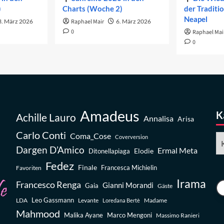
)
Charts (Woche 2)
der Traditi
Neapel
3. März 2026
Raphael Mair
6. März 2026
0
Raphael Mai
0
Amadeus
K
Achille Lauro
Annalisa
Arisa
Carlo Conti
Coma_Cose
Ka
Coverversion
Dargen D’Amico
Ermal Meta
Elodie
Ditonellapiaga
Fedez
Finale
Favoriten
Francesca Michielin
Irama
Francesco Renga
Gianni Morandi
Gaia
Gäste
Leo Gassmann
LDA
Levante
Madame
Loredana Bertè
Mahmood
Malika Ayane
Marco Mengoni
Massimo Ranieri