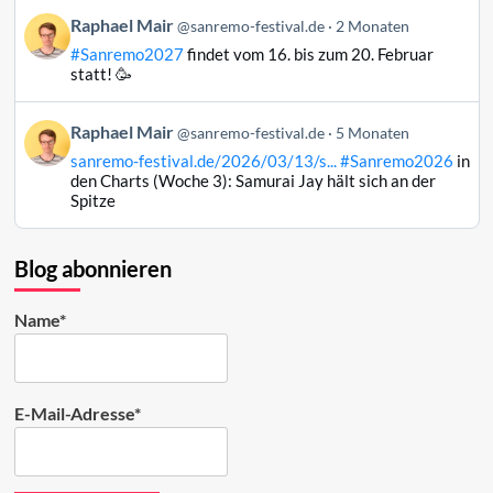
Bluesky
Beitrag
Raphael Mair
@sanremo-festival.de
2 Monaten
ansehen
von
#Sanremo2027
findet vom 16. bis zum 20. Februar
Raphael
statt! 🥳
Mair
auf
Beitrag
Raphael Mair
Bluesky
@sanremo-festival.de
5 Monaten
von
ansehen
sanremo-festival.de/2026/03/13/s...
#Sanremo2026
in
Raphael
den Charts (Woche 3): Samurai Jay hält sich an der
Mair
Spitze
auf
Bluesky
ansehen
Blog abonnieren
Name*
E-Mail-Adresse*