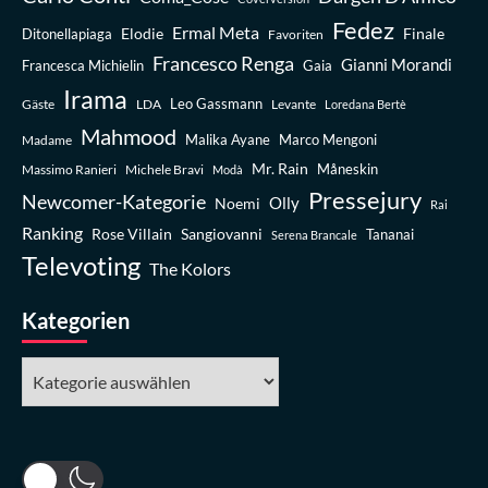
Fedez
Ermal Meta
Elodie
Finale
Ditonellapiaga
Favoriten
Francesco Renga
Gianni Morandi
Francesca Michielin
Gaia
Irama
Leo Gassmann
Gäste
LDA
Levante
Loredana Bertè
Mahmood
Madame
Malika Ayane
Marco Mengoni
Mr. Rain
Massimo Ranieri
Michele Bravi
Måneskin
Modà
Pressejury
Newcomer-Kategorie
Olly
Noemi
Rai
Ranking
Rose Villain
Sangiovanni
Tananai
Serena Brancale
Televoting
The Kolors
Kategorien
Kategorien