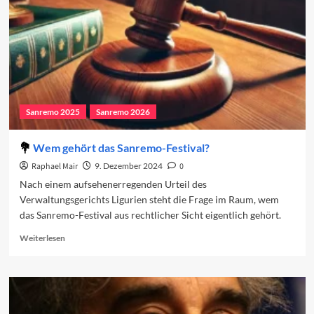
Sanremo 2025
Sanremo 2026
Wem gehört das Sanremo-Festival?
Raphael Mair
9. Dezember 2024
0
Nach einem aufsehenerregenden Urteil des
Verwaltungsgerichts Ligurien steht die Frage im Raum, wem
das Sanremo-Festival aus rechtlicher Sicht eigentlich gehört.
Read
Weiterlesen
more
about
Wem
gehört
das