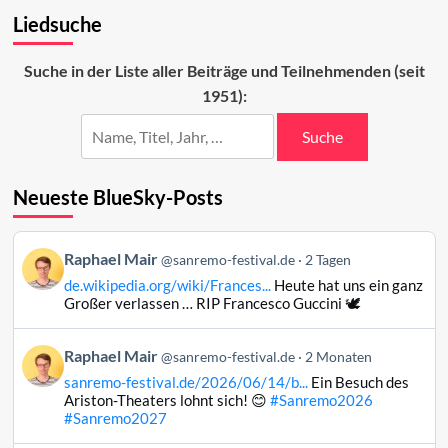
Einmal
Liedsuche
Playback
und
wieder
Suche in der Liste aller Beiträge und Teilnehmenden (seit
zurück
1951):
Suche
Neueste BlueSky-Posts
Beitrag
Raphael Mair
@sanremo-festival.de
2 Tagen
von
de.wikipedia.org/wiki/Frances...
Heute hat uns ein ganz
Raphael
Großer verlassen … RIP Francesco Guccini 🕊️
Mair
auf
Beitrag
Raphael Mair
Bluesky
@sanremo-festival.de
2 Monaten
von
ansehen
sanremo-festival.de/2026/06/14/b...
Ein Besuch des
Raphael
Ariston-Theaters lohnt sich! 😊
#Sanremo2026
Mair
#Sanremo2027
auf