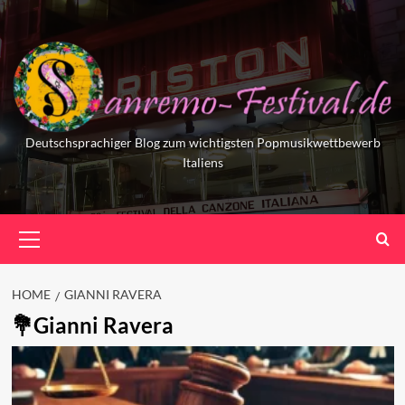
Skip
to
content
Deutschsprachiger Blog zum wichtigsten Popmusikwettbewerb
Italiens
Primary
Menu
HOME
GIANNI RAVERA
Gianni Ravera