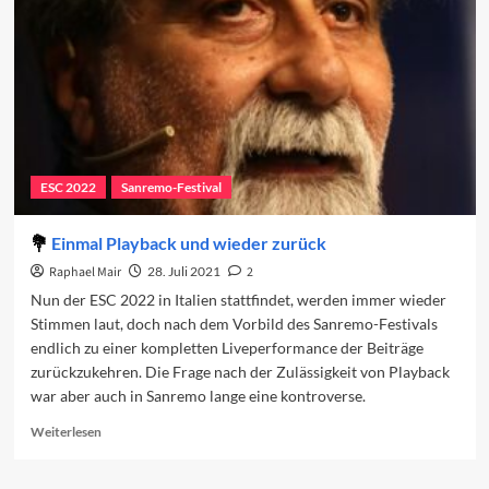
Sanremo-
Festival?
ESC 2022
Sanremo-Festival
Einmal Playback und wieder zurück
Raphael Mair
28. Juli 2021
2
Nun der ESC 2022 in Italien stattfindet, werden immer wieder
Stimmen laut, doch nach dem Vorbild des Sanremo-Festivals
endlich zu einer kompletten Liveperformance der Beiträge
zurückzukehren. Die Frage nach der Zulässigkeit von Playback
war aber auch in Sanremo lange eine kontroverse.
Read
Weiterlesen
more
about