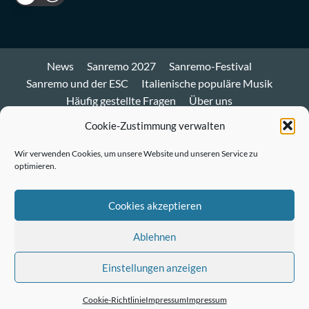
News
Sanremo 2027
Sanremo-Festival
Sanremo und der ESC
Italienische populäre Musik
Häufig gestellte Fragen
Über uns
Impressum und Datenschutz
Cookie-Richtlinie
Cookie-Zustimmung verwalten
Bluesky
Wir verwenden Cookies, um unsere Website und unseren Service zu
optimieren.
Mastodon
Twitter
Cookies akzeptieren
LinkedIn
Ablehnen
E-
Einstellungen anzeigen
Mail
© Sanremo-Festival.de
|
CoverNews
by AF themes.
Cookie-Richtlinie
Impressum
Impressum