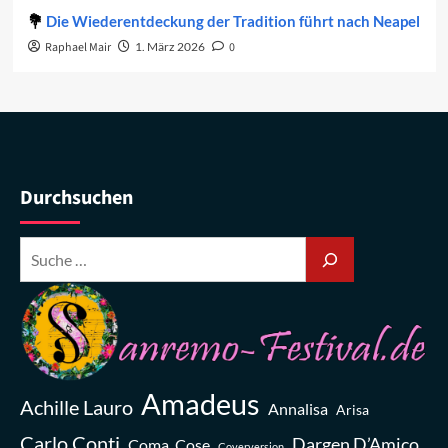
Die Wiederentdeckung der Tradition führt nach Neapel
Raphael Mair
1. März 2026
0
Durchsuchen
Amadeus
Achille Lauro
Annalisa
Arisa
Carlo Conti
Dargen D’Amico
Coma_Cose
Coverversion