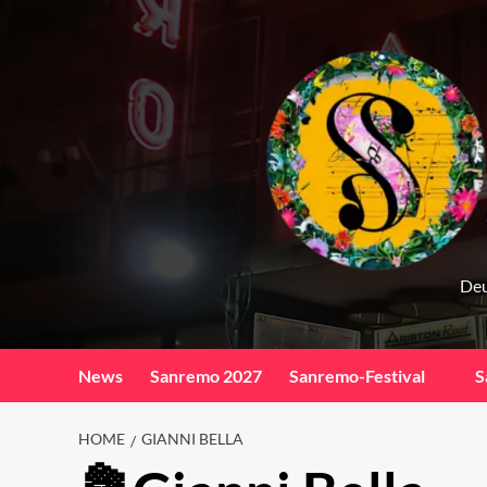
Skip
to
content
Deu
News
Sanremo 2027
Sanremo-Festival
S
HOME
GIANNI BELLA