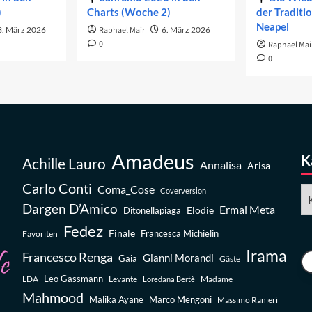
)
Charts (Woche 2)
der Traditi
Neapel
3. März 2026
Raphael Mair
6. März 2026
0
Raphael Mai
0
Amadeus
K
Achille Lauro
Annalisa
Arisa
Carlo Conti
Coma_Cose
Ka
Coverversion
Dargen D’Amico
Ermal Meta
Elodie
Ditonellapiaga
Fedez
Finale
Favoriten
Francesca Michielin
Irama
Francesco Renga
Gianni Morandi
Gaia
Gäste
Leo Gassmann
LDA
Levante
Madame
Loredana Bertè
Mahmood
Malika Ayane
Marco Mengoni
Massimo Ranieri