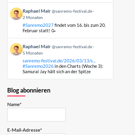
ansehen
Beitrag
Raphael Mair
@sanremo-festival.de
von
2 Monaten
Raphael
#Sanremo2027
findet vom 16. bis zum 20.
Mair
Februar statt! 🥳
auf
Bluesky
Beitrag
ansehen
Raphael Mair
@sanremo-festival.de
von
5 Monaten
Raphael
sanremo-festival.de/2026/03/13/s...
Mair
#Sanremo2026
in den Charts (Woche 3):
auf
Samurai Jay hält sich an der Spitze
Bluesky
ansehen
Blog abonnieren
Name*
E-Mail-Adresse*