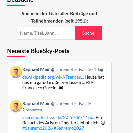
Suche in der Liste aller Beiträge und
Teilnehmenden (seit 1951):
Suche
Neueste BlueSky-Posts
Beitrag
Raphael Mair
@sanremo-festival.de
1 Tag
von
de.wikipedia.org/wiki/Frances...
Heute hat
Raphael
uns ein ganz Großer verlassen … RIP
Mair
Francesco Guccini 🕊️
auf
Bluesky
Beitrag
Raphael Mair
@sanremo-festival.de
ansehen
von
2 Monaten
Raphael
sanremo-festival.de/2026/06/14/b...
Ein
Mair
Besuch des Ariston-Theaters lohnt sich! 😊
auf
#Sanremo2026
#Sanremo2027
Bluesky