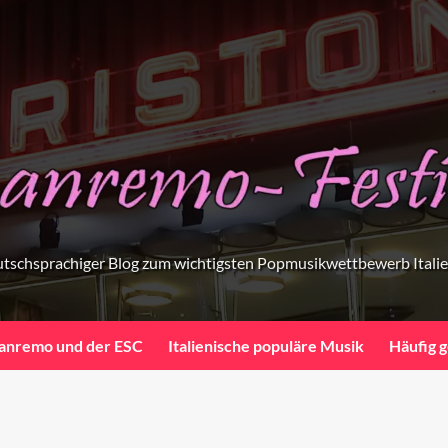
tschsprachiger Blog zum wichtigsten Popmusikwettbewerb Itali
anremo und der ESC
Italienische populäre Musik
Häufig g