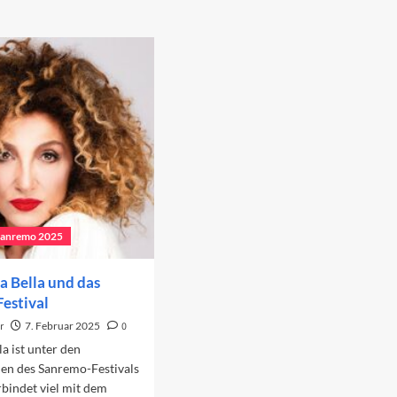
Sanremo 2025
a Bella und das
estival
r
7. Februar 2025
0
la ist unter den
en des Sanremo-Festivals
rbindet viel mit dem