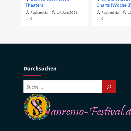
Theaters
Charts (Woche 3
Raphael Mair
14. Juni 2026
Raphael Mair
1
0
0
Durchsuchen