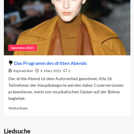
Sanremo 2021
Das Programm des dritten Abends
Raphael Mair
4. März 2021
0
Der dritte Abend ist dem Autorenlied gewidmet. Alle 26
Teilnehmer der Hauptkategorie werden daher Coverversionen
präsentieren, meist von musikalischen Gästen auf der Bühne
begleitet.
Read
Weiterlesen
more
about
Das
Liedsuche
Programm