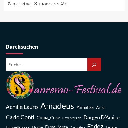
Raphael Mair
1. März 2026
0
Durchsuchen
Amadeus
Achille Lauro
Annalisa
Arisa
Carlo Conti
Dargen D’Amico
Coma_Cose
Coverversion
Fedez
Ermal Meta
Elodie
Finale
Ditonellapiaga
Favoriten