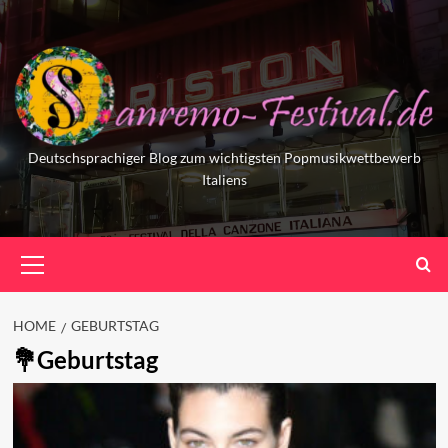
Skip
to
content
Deutschsprachiger Blog zum wichtigsten Popmusikwettbewerb
Italiens
Primary
Menu
HOME
GEBURTSTAG
Geburtstag