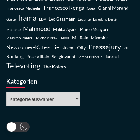
Francesco Renga
Gianni Morandi
Francesca Michielin
Gaia
Irama
Leo Gassmann
Gäste
LDA
Levante
Loredana Bertè
Mahmood
Madame
Malika Ayane
Marco Mengoni
Mr. Rain
Massimo Ranieri
Michele Bravi
Måneskin
Modà
Pressejury
Newcomer-Kategorie
Olly
Noemi
Rai
Ranking
Rose Villain
Sangiovanni
Tananai
Serena Brancale
Televoting
The Kolors
Kategorien
Kategorien