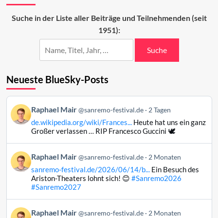
des
dritten
Suche in der Liste aller Beiträge und Teilnehmenden (seit
Abends
1951):
Suche
Neueste BlueSky-Posts
Beitrag
Raphael Mair
@sanremo-festival.de
2 Tagen
von
de.wikipedia.org/wiki/Frances...
Heute hat uns ein ganz
Raphael
Großer verlassen … RIP Francesco Guccini 🕊️
Mair
auf
Beitrag
Raphael Mair
Bluesky
@sanremo-festival.de
2 Monaten
von
ansehen
sanremo-festival.de/2026/06/14/b...
Ein Besuch des
Raphael
Ariston-Theaters lohnt sich! 😊
#Sanremo2026
Mair
#Sanremo2027
auf
Bluesky
Beitrag
Raphael Mair
@sanremo-festival.de
2 Monaten
ansehen