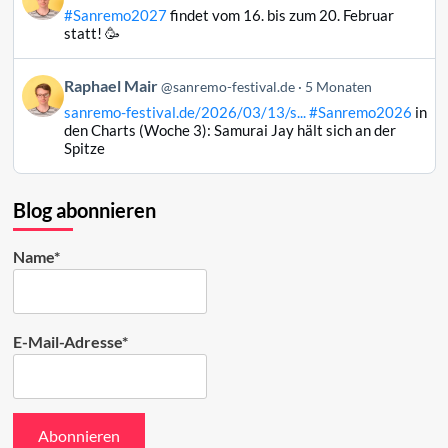
von
#Sanremo2027
findet vom 16. bis zum 20. Februar
Raphael
statt! 🥳
Mair
auf
Beitrag
Raphael Mair
Bluesky
@sanremo-festival.de
5 Monaten
von
ansehen
sanremo-festival.de/2026/03/13/s...
#Sanremo2026
in
Raphael
den Charts (Woche 3): Samurai Jay hält sich an der
Mair
Spitze
auf
Bluesky
ansehen
Blog abonnieren
Name*
E-Mail-Adresse*