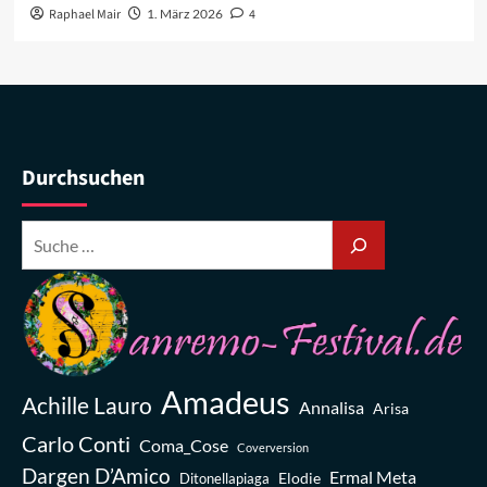
Raphael Mair
1. März 2026
4
Durchsuchen
Amadeus
Achille Lauro
Annalisa
Arisa
Carlo Conti
Coma_Cose
Coverversion
Dargen D’Amico
Ermal Meta
Elodie
Ditonellapiaga