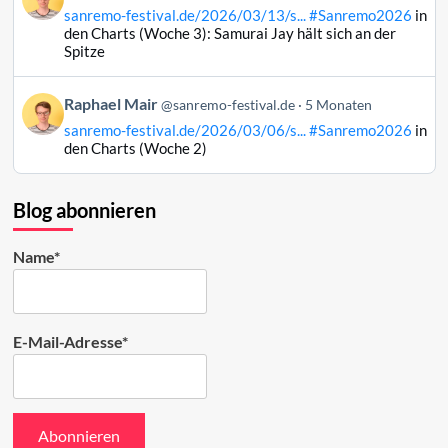
von
ansehen
sanremo-festival.de/2026/03/13/s...
#Sanremo2026
in
Raphael
den Charts (Woche 3): Samurai Jay hält sich an der
Mair
Spitze
auf
Bluesky
Beitrag
Raphael Mair
@sanremo-festival.de
5 Monaten
ansehen
von
sanremo-festival.de/2026/03/06/s...
#Sanremo2026
in
Raphael
den Charts (Woche 2)
Mair
auf
Bluesky
Blog abonnieren
ansehen
Name*
E-Mail-Adresse*