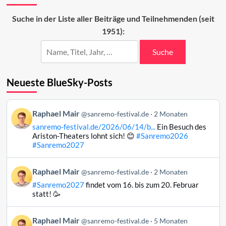
des
dritten
Suche in der Liste aller Beiträge und Teilnehmenden (seit
Abends
1951):
Suche
Neueste BlueSky-Posts
Beitrag
Raphael Mair
@sanremo-festival.de
2 Monaten
von
sanremo-festival.de/2026/06/14/b...
Ein Besuch des
Raphael
Ariston-Theaters lohnt sich! 😊
#Sanremo2026
Mair
#Sanremo2027
auf
Bluesky
Beitrag
Raphael Mair
@sanremo-festival.de
2 Monaten
ansehen
von
#Sanremo2027
findet vom 16. bis zum 20. Februar
Raphael
statt! 🥳
Mair
auf
Beitrag
Raphael Mair
Bluesky
@sanremo-festival.de
5 Monaten