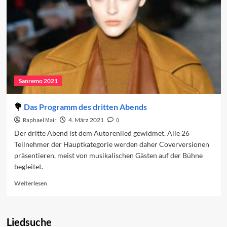
Sanremo 2021
Das Programm des dritten Abends
Raphael Mair
4. März 2021
0
Der dritte Abend ist dem Autorenlied gewidmet. Alle 26
Teilnehmer der Hauptkategorie werden daher Coverversionen
präsentieren, meist von musikalischen Gästen auf der Bühne
begleitet.
Read
Weiterlesen
more
about
Das
Liedsuche
Programm