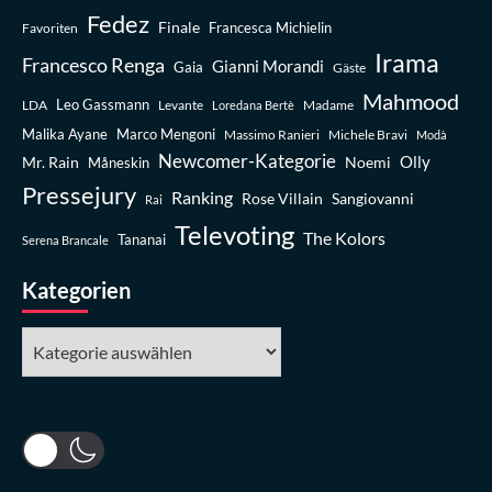
Fedez
Finale
Favoriten
Francesca Michielin
Irama
Francesco Renga
Gianni Morandi
Gaia
Gäste
Mahmood
Leo Gassmann
LDA
Levante
Madame
Loredana Bertè
Malika Ayane
Marco Mengoni
Massimo Ranieri
Michele Bravi
Modà
Newcomer-Kategorie
Olly
Mr. Rain
Noemi
Måneskin
Pressejury
Ranking
Rose Villain
Sangiovanni
Rai
Televoting
The Kolors
Tananai
Serena Brancale
Kategorien
Kategorien