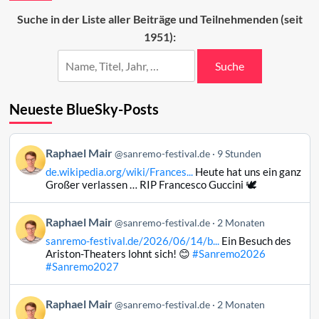
2025
Suche in der Liste aller Beiträge und Teilnehmenden (seit
1951):
Suche
Neueste BlueSky-Posts
Beitrag
Raphael Mair
@sanremo-festival.de
9 Stunden
von
de.wikipedia.org/wiki/Frances...
Heute hat uns ein ganz
Raphael
Großer verlassen … RIP Francesco Guccini 🕊️
Mair
auf
Beitrag
Raphael Mair
Bluesky
@sanremo-festival.de
2 Monaten
von
ansehen
sanremo-festival.de/2026/06/14/b...
Ein Besuch des
Raphael
Ariston-Theaters lohnt sich! 😊
#Sanremo2026
Mair
#Sanremo2027
auf
Bluesky
Beitrag
Raphael Mair
@sanremo-festival.de
2 Monaten
ansehen
von