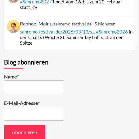
#Sanremo2027
findet vom 16. bis zum 20. Februar
Raphael
statt! 🥳
Mair
auf
Beitrag
Raphael Mair
Bluesky
@sanremo-festival.de
5 Monaten
von
ansehen
sanremo-festival.de/2026/03/13/s...
#Sanremo2026
in
Raphael
den Charts (Woche 3): Samurai Jay hält sich an der
Mair
Spitze
auf
Bluesky
ansehen
Blog abonnieren
Name*
E-Mail-Adresse*