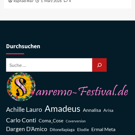
Raphael Mair
1. März 2026
4
Durchsuchen
Amadeus
Achille Lauro
Annalisa
Arisa
Carlo Conti
Coma_Cose
Coverversion
Dargen D’Amico
Ermal Meta
Elodie
Ditonellapiaga