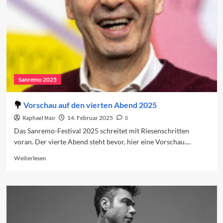
Sanremo 2025
Vorschau auf den vierten Abend 2025
Raphael Mair
14. Februar 2025
0
Das Sanremo-Festival 2025 schreitet mit Riesenschritten
voran. Der vierte Abend steht bevor, hier eine Vorschau....
Read
Weiterlesen
more
about
Vorschau
auf
den
vierten
Abend