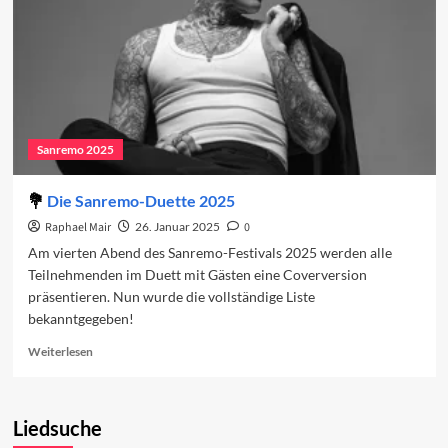
2025
Sanremo 2025
Die Sanremo-Duette 2025
Raphael Mair
26. Januar 2025
0
Am vierten Abend des Sanremo-Festivals 2025 werden alle
Teilnehmenden im Duett mit Gästen eine Coverversion
präsentieren. Nun wurde die vollständige Liste
bekanntgegeben!
Read
Weiterlesen
more
about
Die
Liedsuche
Sanremo-
Duette