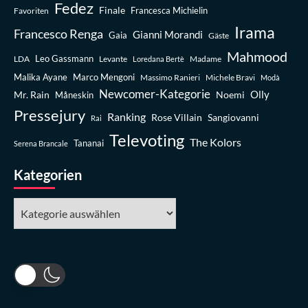
Fedez
Finale
Favoriten
Francesca Michielin
Irama
Francesco Renga
Gianni Morandi
Gaia
Gäste
Mahmood
Leo Gassmann
LDA
Levante
Madame
Loredana Bertè
Malika Ayane
Marco Mengoni
Massimo Ranieri
Michele Bravi
Modà
Newcomer-Kategorie
Olly
Mr. Rain
Noemi
Måneskin
Pressejury
Ranking
Rose Villain
Sangiovanni
Rai
Televoting
The Kolors
Tananai
Serena Brancale
Kategorien
Kategorien