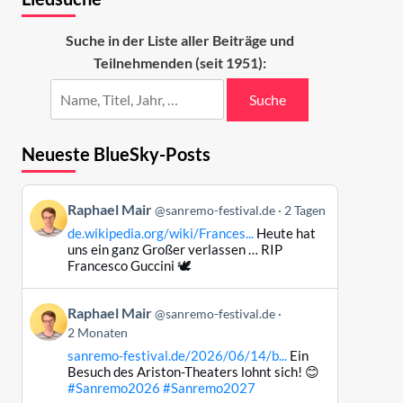
Suche in der Liste aller Beiträge und
Teilnehmenden (seit 1951):
Suche
Neueste BlueSky-Posts
Beitrag
Raphael Mair
@sanremo-festival.de
2 Tagen
von
de.wikipedia.org/wiki/Frances...
Heute hat
Raphael
uns ein ganz Großer verlassen … RIP
Mair
Francesco Guccini 🕊️
auf
Bluesky
Beitrag
Raphael Mair
@sanremo-festival.de
ansehen
von
2 Monaten
Raphael
sanremo-festival.de/2026/06/14/b...
Ein
Mair
Besuch des Ariston-Theaters lohnt sich! 😊
auf
#Sanremo2026
#Sanremo2027
Bluesky