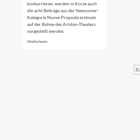
konkurrieren, werden in Kürze auch
die acht Beiträge aus der Newcomer-
Kategorie Nuove Proposte erstmals
auf der Bühne des Ariston-Theaters
vorgestellt werden.
Read
Weiterlesen
more
about
Nuove
Proposte:
Zu
Wer
macht
S
das
d
Rennen?
B