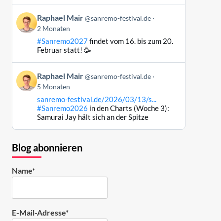
ansehen
Beitrag
Raphael Mair
@sanremo-festival.de
von
2 Monaten
Raphael
#Sanremo2027
findet vom 16. bis zum 20.
Mair
Februar statt! 🥳
auf
Bluesky
Beitrag
ansehen
Raphael Mair
@sanremo-festival.de
von
5 Monaten
Raphael
sanremo-festival.de/2026/03/13/s...
Mair
#Sanremo2026
in den Charts (Woche 3):
auf
Samurai Jay hält sich an der Spitze
Bluesky
ansehen
Blog abonnieren
Name*
E-Mail-Adresse*