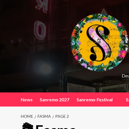
Skip
to
content
Deu
News
Sanremo 2027
Sanremo-Festival
S
HOME
FASMA
PAGE 2