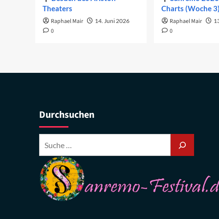
Theaters
Charts (Woche 3
Raphael Mair
14. Juni 2026
Raphael Mair
1
0
0
Durchsuchen