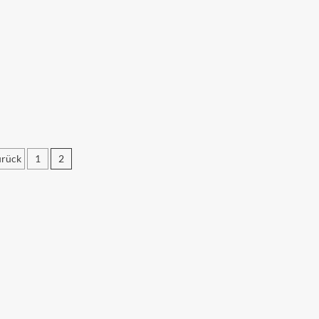
rück
1
2
eitennummerierung
er
eiträge