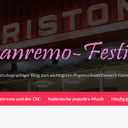
tschsprachiger Blog zum wichtigsten Popmusikwettbewerb Itali
anremo und der ESC
Italienische populäre Musik
Häufig g