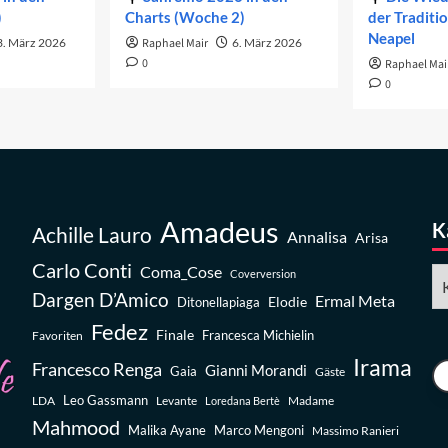
)
Charts (Woche 2)
der Traditi
Neapel
3. März 2026
Raphael Mair
6. März 2026
0
Raphael Mai
0
Amadeus
K
Achille Lauro
Annalisa
Arisa
Carlo Conti
Coma_Cose
Ka
Coverversion
Dargen D’Amico
Ermal Meta
Elodie
Ditonellapiaga
Fedez
Finale
Favoriten
Francesca Michielin
Irama
Francesco Renga
Gianni Morandi
Gaia
Gäste
Leo Gassmann
LDA
Levante
Madame
Loredana Bertè
Mahmood
Malika Ayane
Marco Mengoni
Massimo Ranieri