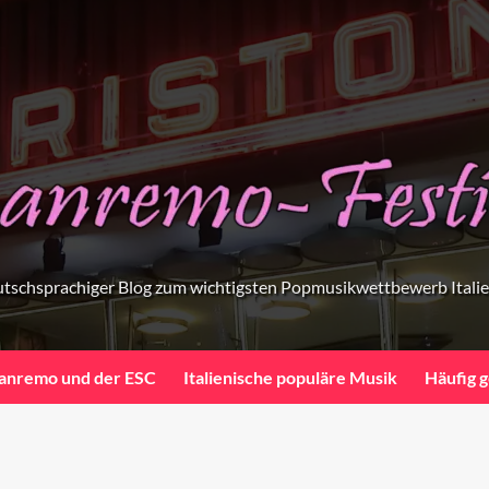
tschsprachiger Blog zum wichtigsten Popmusikwettbewerb Itali
anremo und der ESC
Italienische populäre Musik
Häufig g