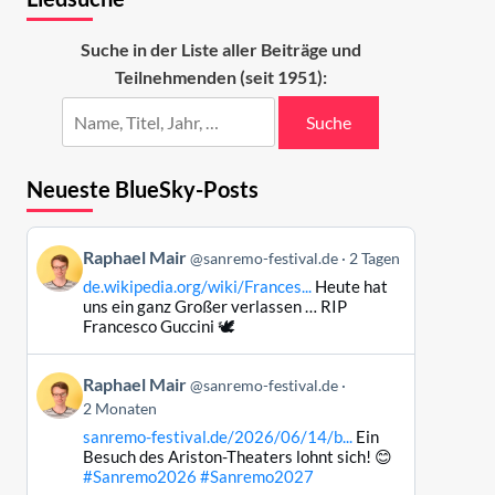
Suche in der Liste aller Beiträge und
Teilnehmenden (seit 1951):
Suche
Neueste BlueSky-Posts
Beitrag
Raphael Mair
@sanremo-festival.de
2 Tagen
von
de.wikipedia.org/wiki/Frances...
Heute hat
Raphael
uns ein ganz Großer verlassen … RIP
Mair
Francesco Guccini 🕊️
auf
Bluesky
Beitrag
Raphael Mair
@sanremo-festival.de
ansehen
von
2 Monaten
Raphael
sanremo-festival.de/2026/06/14/b...
Ein
Mair
Besuch des Ariston-Theaters lohnt sich! 😊
auf
#Sanremo2026
#Sanremo2027
Bluesky