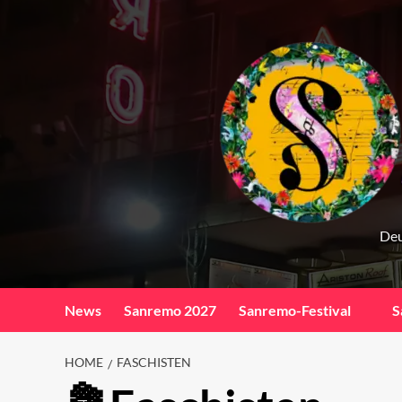
Skip
to
content
Deu
News
Sanremo 2027
Sanremo-Festival
S
HOME
FASCHISTEN