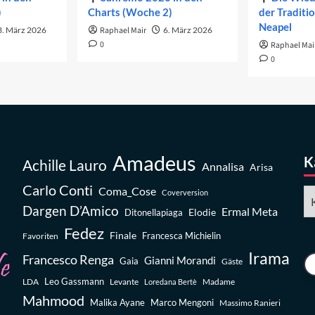
)
Charts (Woche 2)
der Traditi
Neapel
3. März 2026
Raphael Mair
6. März 2026
0
Raphael Mai
0
Amadeus
K
Achille Lauro
Annalisa
Arisa
Carlo Conti
Coma_Cose
Ka
Coverversion
Dargen D’Amico
Ermal Meta
Elodie
Ditonellapiaga
Fedez
Finale
Favoriten
Francesca Michielin
Irama
Francesco Renga
Gianni Morandi
Gaia
Gäste
Leo Gassmann
LDA
Levante
Madame
Loredana Bertè
Mahmood
Malika Ayane
Marco Mengoni
Massimo Ranieri