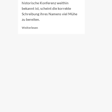
historische Konferenz weithin
bekannt ist, scheint die korrekte
Schreibung ihres Namens viel Mühe
zu bereiten.
Read
Weiterlesen
more
about
Wer
ist
eigentlich
San
Remo?