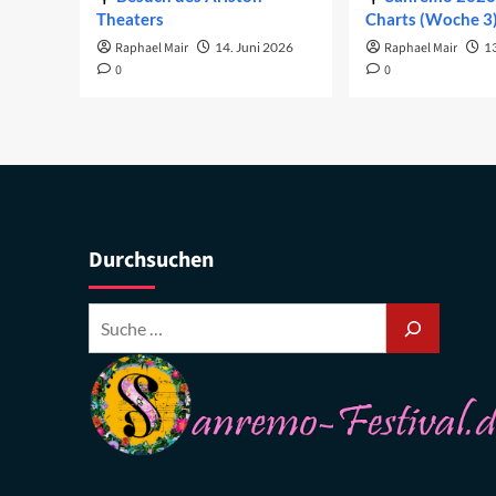
Theaters
Charts (Woche 3
Raphael Mair
14. Juni 2026
Raphael Mair
1
0
0
Durchsuchen