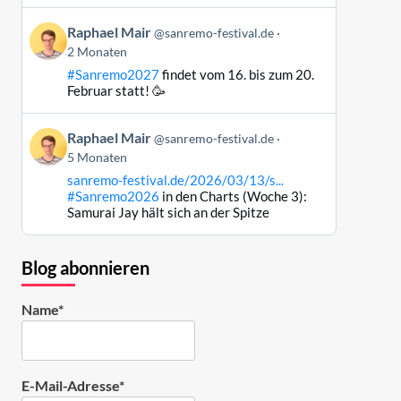
ansehen
Beitrag
Raphael Mair
@sanremo-festival.de
von
2 Monaten
Raphael
#Sanremo2027
findet vom 16. bis zum 20.
Mair
Februar statt! 🥳
auf
Bluesky
Beitrag
ansehen
Raphael Mair
@sanremo-festival.de
von
5 Monaten
Raphael
sanremo-festival.de/2026/03/13/s...
Mair
#Sanremo2026
in den Charts (Woche 3):
auf
Samurai Jay hält sich an der Spitze
Bluesky
ansehen
Blog abonnieren
Name*
E-Mail-Adresse*