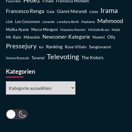
Finale
Favoriten
Francesca Michielin
Irama
Francesco Renga
Gianni Morandi
Gaia
Gäste
Mahmood
Leo Gassmann
LDA
Levante
Madame
Loredana Bertè
Malika Ayane
Marco Mengoni
Massimo Ranieri
Michele Bravi
Modà
Newcomer-Kategorie
Olly
Mr. Rain
Noemi
Måneskin
Pressejury
Ranking
Rose Villain
Sangiovanni
Rai
Televoting
The Kolors
Tananai
Serena Brancale
Kategorien
Kategorien