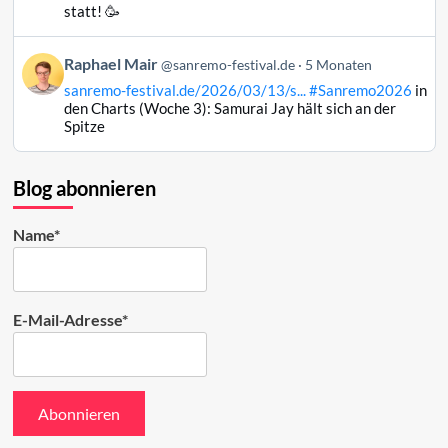
Raphael
statt! 🥳
Mair
auf
Beitrag
Raphael Mair
Bluesky
@sanremo-festival.de
5 Monaten
von
ansehen
sanremo-festival.de/2026/03/13/s...
#Sanremo2026
in
Raphael
den Charts (Woche 3): Samurai Jay hält sich an der
Mair
Spitze
auf
Bluesky
ansehen
Blog abonnieren
Name*
E-Mail-Adresse*