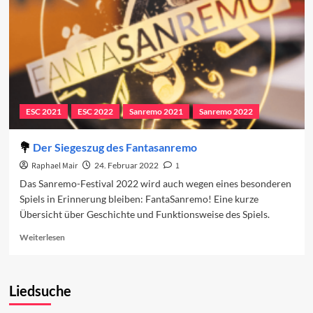
ESC 2021
ESC 2022
Sanremo 2021
Sanremo 2022
Der Siegeszug des Fantasanremo
Raphael Mair
24. Februar 2022
1
Das Sanremo-Festival 2022 wird auch wegen eines besonderen
Spiels in Erinnerung bleiben: FantaSanremo! Eine kurze
Übersicht über Geschichte und Funktionsweise des Spiels.
Read
Weiterlesen
more
about
Der
Liedsuche
Siegeszug
des