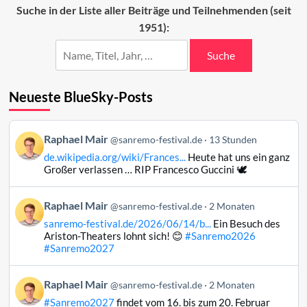
Fantasanremo
Suche in der Liste aller Beiträge und Teilnehmenden (seit
1951):
Suche
Neueste BlueSky-Posts
Beitrag
Raphael Mair
@sanremo-festival.de
13 Stunden
von
de.wikipedia.org/wiki/Frances...
Heute hat uns ein ganz
Raphael
Großer verlassen … RIP Francesco Guccini 🕊️
Mair
auf
Beitrag
Raphael Mair
Bluesky
@sanremo-festival.de
2 Monaten
von
ansehen
sanremo-festival.de/2026/06/14/b...
Ein Besuch des
Raphael
Ariston-Theaters lohnt sich! 😊
#Sanremo2026
Mair
#Sanremo2027
auf
Bluesky
Beitrag
Raphael Mair
@sanremo-festival.de
2 Monaten
ansehen
von
#Sanremo2027
findet vom 16. bis zum 20. Februar