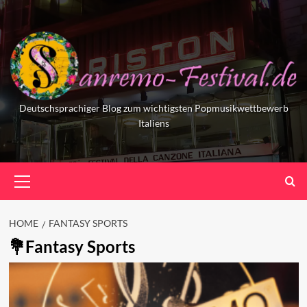
Skip
to
content
Deutschsprachiger Blog zum wichtigsten Popmusikwettbewerb
Italiens
Primary
Menu
HOME
FANTASY SPORTS
Fantasy Sports