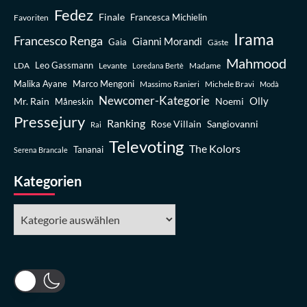
Fedez
Finale
Favoriten
Francesca Michielin
Irama
Francesco Renga
Gianni Morandi
Gaia
Gäste
Mahmood
Leo Gassmann
LDA
Levante
Madame
Loredana Bertè
Malika Ayane
Marco Mengoni
Massimo Ranieri
Michele Bravi
Modà
Newcomer-Kategorie
Olly
Mr. Rain
Noemi
Måneskin
Pressejury
Ranking
Rose Villain
Sangiovanni
Rai
Televoting
The Kolors
Tananai
Serena Brancale
Kategorien
Kategorien