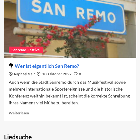
Sanremo-Festival
Wer ist eigentlich San Remo?
Raphael Mair
10. Oktober 2022
0
Auch wenn die Stadt Sanremo durch das Musikfestival sowie
mehrere internationale Sportereignisse und die historische
Konferenz weithin bekannt ist, scheint die korrekte Schreibung
ihres Namens viel Mühe zu bereiten.
Read
Weiterlesen
more
about
Wer
Liedsuche
ist