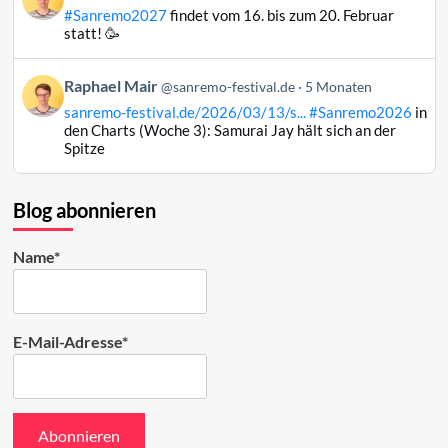
von
#Sanremo2027
findet vom 16. bis zum 20. Februar
Raphael
statt! 🥳
Mair
auf
Beitrag
Raphael Mair
Bluesky
@sanremo-festival.de
5 Monaten
von
ansehen
sanremo-festival.de/2026/03/13/s...
#Sanremo2026
in
Raphael
den Charts (Woche 3): Samurai Jay hält sich an der
Mair
Spitze
auf
Bluesky
ansehen
Blog abonnieren
Name*
E-Mail-Adresse*