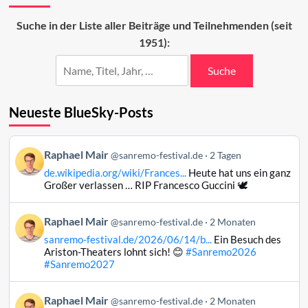
eigentlich
San
Suche in der Liste aller Beiträge und Teilnehmenden (seit
Remo?
1951):
Suche
Neueste BlueSky-Posts
Beitrag
Raphael Mair
@sanremo-festival.de
2 Tagen
von
de.wikipedia.org/wiki/Frances...
Heute hat uns ein ganz
Raphael
Großer verlassen … RIP Francesco Guccini 🕊️
Mair
auf
Beitrag
Raphael Mair
Bluesky
@sanremo-festival.de
2 Monaten
von
ansehen
sanremo-festival.de/2026/06/14/b...
Ein Besuch des
Raphael
Ariston-Theaters lohnt sich! 😊
#Sanremo2026
Mair
#Sanremo2027
auf
Bluesky
Beitrag
Raphael Mair
@sanremo-festival.de
2 Monaten
ansehen