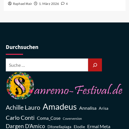
Raphael Mair
1. März 2026
4
Durchsuchen
Amadeus
Achille Lauro
Annalisa
Arisa
Carlo Conti
Coma_Cose
Coverversion
Dargen D’Amico
Ermal Meta
Elodie
Ditonellapiaga