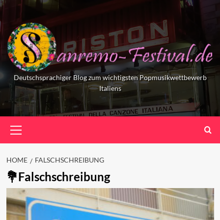
Skip
to
content
Deutschsprachiger Blog zum wichtigsten Popmusikwettbewerb
Italiens
Primary
Menu
HOME
FALSCHSCHREIBUNG
Falschschreibung