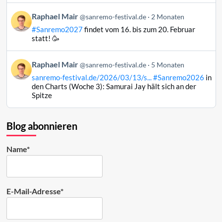
Bluesky
Beitrag
Raphael Mair
@sanremo-festival.de
2 Monaten
ansehen
von
#Sanremo2027
findet vom 16. bis zum 20. Februar
Raphael
statt! 🥳
Mair
auf
Beitrag
Raphael Mair
Bluesky
@sanremo-festival.de
5 Monaten
von
ansehen
sanremo-festival.de/2026/03/13/s...
#Sanremo2026
in
Raphael
den Charts (Woche 3): Samurai Jay hält sich an der
Mair
Spitze
auf
Bluesky
ansehen
Blog abonnieren
Name*
E-Mail-Adresse*