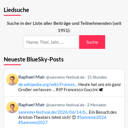
Ranking
Liedsuche
der
ESC-
Beiträge
Suche in der Liste aller Beiträge und Teilnehmenden (seit
(39–
1951):
11)
Suche
Neueste BlueSky-Posts
Beitrag
Raphael Mair
@sanremo-festival.de
15 Stunden
von
de.wikipedia.org/wiki/Frances...
Heute hat uns ein ganz
Raphael
Großer verlassen … RIP Francesco Guccini 🕊️
Mair
auf
Beitrag
Raphael Mair
Bluesky
@sanremo-festival.de
2 Monaten
von
ansehen
sanremo-festival.de/2026/06/14/b...
Ein Besuch des
Raphael
Ariston-Theaters lohnt sich! 😊
#Sanremo2026
Mair
#Sanremo2027
auf