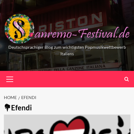
Skip
to
content
Deutschsprachiger Blog zum wichtigsten Popmusikwettbewerb
Italiens
Primary
Menu
HOME
EFENDI
Efendi