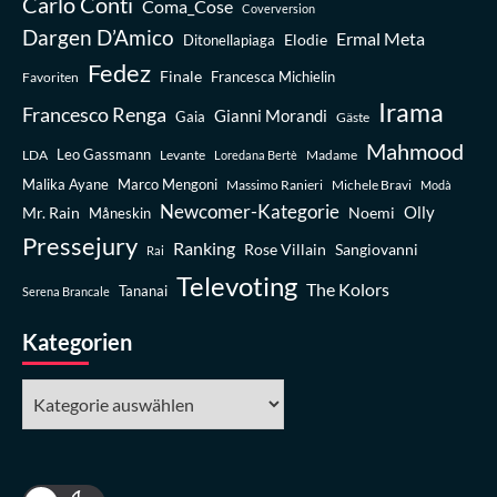
Carlo Conti
Coma_Cose
Coverversion
Dargen D’Amico
Ermal Meta
Elodie
Ditonellapiaga
Fedez
Finale
Favoriten
Francesca Michielin
Irama
Francesco Renga
Gianni Morandi
Gaia
Gäste
Mahmood
Leo Gassmann
LDA
Levante
Madame
Loredana Bertè
Malika Ayane
Marco Mengoni
Massimo Ranieri
Michele Bravi
Modà
Newcomer-Kategorie
Olly
Mr. Rain
Noemi
Måneskin
Pressejury
Ranking
Rose Villain
Sangiovanni
Rai
Televoting
The Kolors
Tananai
Serena Brancale
Kategorien
Kategorien