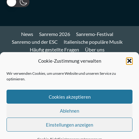
News
Sanremo 2026
Sanremo-Festival
Sanremo und der ESC
Italienische populäre Musik
Häufig gestellte Fragen
Über uns
Impressum und Datenschutz
Cookie-Richtlinie
Cookie-Zustimmung verwalten
Bluesky
Wir verwenden Cookies, um unsere Website und unseren Service zu
optimieren.
Mastodon
Twitter
Cookies akzeptieren
LinkedIn
Ablehnen
E-
Einstellungen anzeigen
Mail
© Sanremo-Festival.de
|
CoverNews
by AF themes.