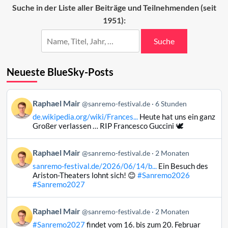
alle
Suche in der Liste aller Beiträge und Teilnehmenden (seit
Erwartungen
1951):
übertraf
Suche
Neueste BlueSky-Posts
Beitrag
Raphael Mair
@sanremo-festival.de
6 Stunden
von
de.wikipedia.org/wiki/Frances...
Heute hat uns ein ganz
Raphael
Großer verlassen … RIP Francesco Guccini 🕊️
Mair
auf
Beitrag
Raphael Mair
Bluesky
@sanremo-festival.de
2 Monaten
von
ansehen
sanremo-festival.de/2026/06/14/b...
Ein Besuch des
Raphael
Ariston-Theaters lohnt sich! 😊
#Sanremo2026
Mair
#Sanremo2027
auf
Bluesky
Beitrag
Raphael Mair
@sanremo-festival.de
2 Monaten
ansehen
von
#Sanremo2027
findet vom 16. bis zum 20. Februar