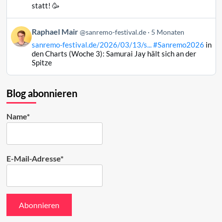
Raphael
statt! 🥳
Mair
auf
Beitrag
Raphael Mair
Bluesky
@sanremo-festival.de
5 Monaten
von
ansehen
sanremo-festival.de/2026/03/13/s...
#Sanremo2026
in
Raphael
den Charts (Woche 3): Samurai Jay hält sich an der
Mair
Spitze
auf
Bluesky
ansehen
Blog abonnieren
Name*
E-Mail-Adresse*