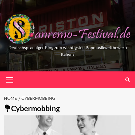
Skip
to
content
Deutschsprachiger Blog zum wichtigsten Popmusikwettbewerb
Italiens
Primary
Menu
HOME
CYBERMOBBING
Cybermobbing