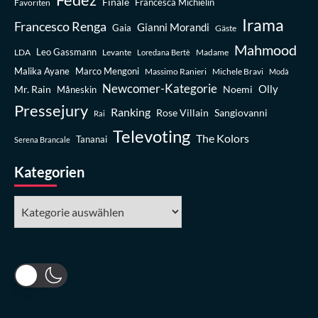
Finale
Favoriten
Francesca Michielin
Irama
Francesco Renga
Gianni Morandi
Gaia
Gäste
Mahmood
Leo Gassmann
LDA
Levante
Madame
Loredana Bertè
Malika Ayane
Marco Mengoni
Massimo Ranieri
Michele Bravi
Modà
Newcomer-Kategorie
Olly
Mr. Rain
Noemi
Måneskin
Pressejury
Ranking
Rose Villain
Sangiovanni
Rai
Televoting
The Kolors
Tananai
Serena Brancale
Kategorien
Kategorien