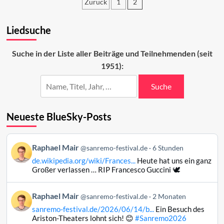
Zurück
1
2
Siegerpodest
2021
Seitennummerierung
Liedsuche
der
Beiträge
Suche in der Liste aller Beiträge und Teilnehmenden (seit
1951):
Suche
Neueste BlueSky-Posts
Beitrag
Raphael Mair
@sanremo-festival.de
6 Stunden
von
de.wikipedia.org/wiki/Frances...
Heute hat uns ein ganz
Raphael
Großer verlassen … RIP Francesco Guccini 🕊️
Mair
auf
Beitrag
Raphael Mair
Bluesky
@sanremo-festival.de
2 Monaten
von
ansehen
sanremo-festival.de/2026/06/14/b...
Ein Besuch des
Raphael
Ariston-Theaters lohnt sich! 😊
#Sanremo2026