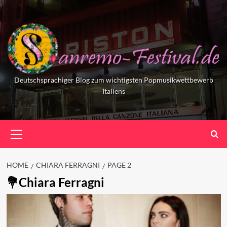
Skip
to
content
Deutschsprachiger Blog zum wichtigsten Popmusikwettbewerb
Italiens
Primary
Menu
HOME
CHIARA FERRAGNI
PAGE 2
Chiara Ferragni