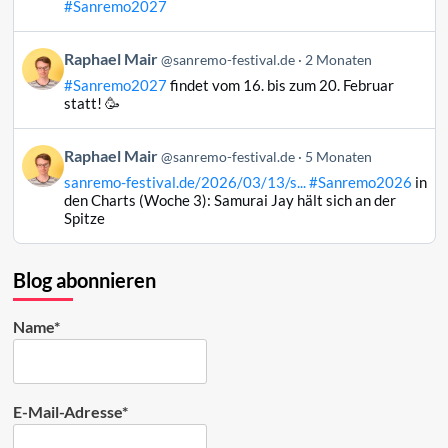
Mair
#Sanremo2027
auf
Bluesky
Beitrag
Raphael Mair
@sanremo-festival.de
2 Monaten
ansehen
von
#Sanremo2027
findet vom 16. bis zum 20. Februar
Raphael
statt! 🥳
Mair
auf
Beitrag
Raphael Mair
Bluesky
@sanremo-festival.de
5 Monaten
von
ansehen
sanremo-festival.de/2026/03/13/s...
#Sanremo2026
in
Raphael
den Charts (Woche 3): Samurai Jay hält sich an der
Mair
Spitze
auf
Bluesky
ansehen
Blog abonnieren
Name*
E-Mail-Adresse*