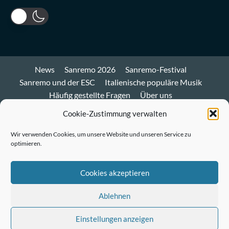
News
Sanremo 2026
Sanremo-Festival
Sanremo und der ESC
Italienische populäre Musik
Häufig gestellte Fragen
Über uns
Impressum und Datenschutz
Cookie-Richtlinie
Cookie-Zustimmung verwalten
Bluesky
Wir verwenden Cookies, um unsere Website und unseren Service zu
optimieren.
Mastodon
Twitter
Cookies akzeptieren
LinkedIn
Ablehnen
E-
Einstellungen anzeigen
Mail