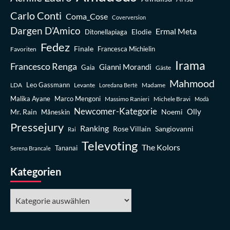
Carlo Conti
Coma_Cose
Coverversion
Dargen D’Amico
Ermal Meta
Elodie
Ditonellapiaga
Fedez
Finale
Favoriten
Francesca Michielin
Irama
Francesco Renga
Gianni Morandi
Gaia
Gäste
Mahmood
Leo Gassmann
LDA
Levante
Madame
Loredana Bertè
Malika Ayane
Marco Mengoni
Massimo Ranieri
Michele Bravi
Modà
Newcomer-Kategorie
Olly
Mr. Rain
Noemi
Måneskin
Pressejury
Ranking
Rose Villain
Sangiovanni
Rai
Televoting
The Kolors
Tananai
Serena Brancale
Kategorien
Kategorien