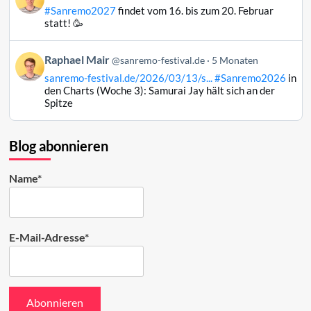
von
#Sanremo2027
findet vom 16. bis zum 20. Februar
Raphael
statt! 🥳
Mair
auf
Beitrag
Raphael Mair
Bluesky
@sanremo-festival.de
5 Monaten
von
ansehen
sanremo-festival.de/2026/03/13/s...
#Sanremo2026
in
Raphael
den Charts (Woche 3): Samurai Jay hält sich an der
Mair
Spitze
auf
Bluesky
ansehen
Blog abonnieren
Name*
E-Mail-Adresse*