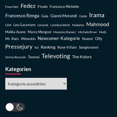
Fedez
Finale
Favoriten
Francesca Michielin
Irama
Francesco Renga
Gianni Morandi
Gaia
Gäste
Mahmood
Leo Gassmann
LDA
Levante
Madame
Loredana Bertè
Malika Ayane
Marco Mengoni
Massimo Ranieri
Michele Bravi
Modà
Newcomer-Kategorie
Olly
Mr. Rain
Noemi
Måneskin
Pressejury
Ranking
Rose Villain
Sangiovanni
Rai
Televoting
The Kolors
Tananai
Serena Brancale
Kategorien
Kategorien