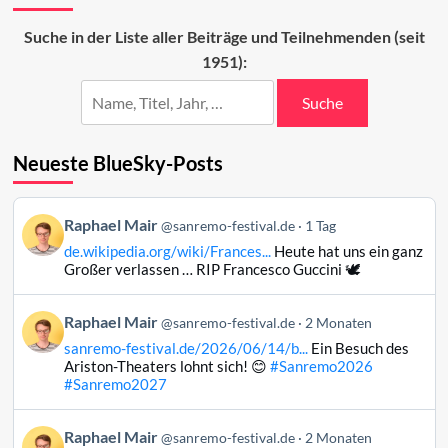
des
dritten
Suche in der Liste aller Beiträge und Teilnehmenden (seit
Abends
1951):
Suche
Neueste BlueSky-Posts
Beitrag
Raphael Mair
@sanremo-festival.de
1 Tag
von
de.wikipedia.org/wiki/Frances...
Heute hat uns ein ganz
Raphael
Großer verlassen … RIP Francesco Guccini 🕊️
Mair
auf
Beitrag
Raphael Mair
Bluesky
@sanremo-festival.de
2 Monaten
von
ansehen
sanremo-festival.de/2026/06/14/b...
Ein Besuch des
Raphael
Ariston-Theaters lohnt sich! 😊
#Sanremo2026
Mair
#Sanremo2027
auf
Bluesky
Beitrag
Raphael Mair
@sanremo-festival.de
2 Monaten
ansehen