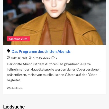
Sanremo 2021
Das Programm des dritten Abends
Raphael Mair
4. März 2021
0
Der dritte Abend ist dem Autorenlied gewidmet. Alle 26
Teilnehmer der Hauptkategorie werden daher Coverversionen
präsentieren, meist von musikalischen Gästen auf der Bühne
begleitet.
Read
Weiterlesen
more
about
Das
Liedsuche
Programm