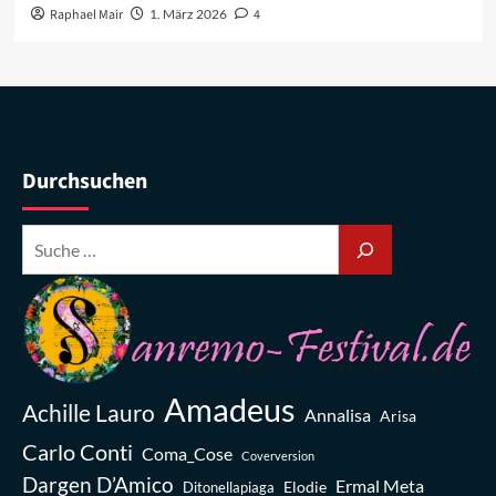
Raphael Mair
1. März 2026
4
Durchsuchen
Amadeus
Achille Lauro
Annalisa
Arisa
Carlo Conti
Coma_Cose
Coverversion
Dargen D’Amico
Ermal Meta
Elodie
Ditonellapiaga