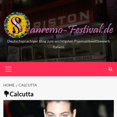
Skip
to
content
Deutschsprachiger Blog zum wichtigsten Popmusikwettbewerb
Italiens
Primary
Menu
HOME
CALCUTTA
Calcutta