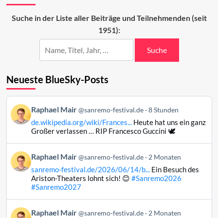
Weg
von
Suche in der Liste aller Beiträge und Teilnehmenden (seit
Sanremo
1951):
nach
San
Marino
Suche
Neueste BlueSky-Posts
Beitrag
Raphael Mair
@sanremo-festival.de
8 Stunden
von
de.wikipedia.org/wiki/Frances...
Heute hat uns ein ganz
Raphael
Großer verlassen … RIP Francesco Guccini 🕊️
Mair
auf
Beitrag
Raphael Mair
Bluesky
@sanremo-festival.de
2 Monaten
von
ansehen
sanremo-festival.de/2026/06/14/b...
Ein Besuch des
Raphael
Ariston-Theaters lohnt sich! 😊
#Sanremo2026
Mair
#Sanremo2027
auf
Bluesky
Beitrag
Raphael Mair
@sanremo-festival.de
2 Monaten
ansehen