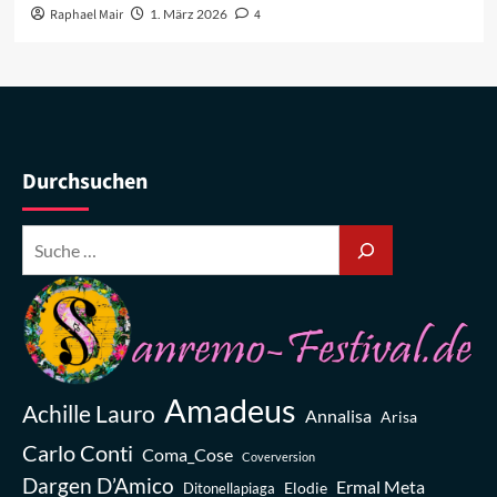
Raphael Mair
1. März 2026
4
Durchsuchen
Amadeus
Achille Lauro
Annalisa
Arisa
Carlo Conti
Coma_Cose
Coverversion
Dargen D’Amico
Ermal Meta
Elodie
Ditonellapiaga