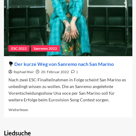
ESC 2022
Sanremo 2022
Der kurze Weg von Sanremo nach San Marino
Raphael Mair
20. Februar 2022
1
Nach zwei ESC-Finalteilnahmen in Folge scheint San Marino es
unbedingt wissen zu wollen. Die an Sanremo angelehnte
Vorentscheidungsshow Una voce per San Marino soll für
weitere Erfolge beim Eurovision Song Contest sorgen.
Read
Weiterlesen
more
about
Der
Liedsuche
kurze