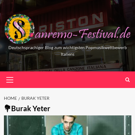
Skip
to
content
Deutschsprachiger Blog zum wichtigsten Popmusikwettbewerb
Italiens
Primary
Menu
HOME
BURAK YETER
Burak Yeter