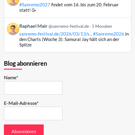
von
#Sanremo2027
findet vom 16. bis zum 20. Februar
Raphael
statt! 🥳
Mair
auf
Beitrag
Raphael Mair
Bluesky
@sanremo-festival.de
5 Monaten
von
ansehen
sanremo-festival.de/2026/03/13/s...
#Sanremo2026
in
Raphael
den Charts (Woche 3): Samurai Jay hält sich an der
Mair
Spitze
auf
Bluesky
ansehen
Blog abonnieren
Name*
E-Mail-Adresse*