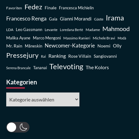
Fedez
Finale
Favoriten
Francesca Michielin
Irama
Francesco Renga
Gianni Morandi
Gaia
Gäste
Mahmood
Leo Gassmann
LDA
Levante
Madame
Loredana Bertè
Malika Ayane
Marco Mengoni
Massimo Ranieri
Michele Bravi
Modà
Newcomer-Kategorie
Olly
Mr. Rain
Noemi
Måneskin
Pressejury
Ranking
Rose Villain
Sangiovanni
Rai
Televoting
The Kolors
Tananai
Serena Brancale
Kategorien
Kategorien