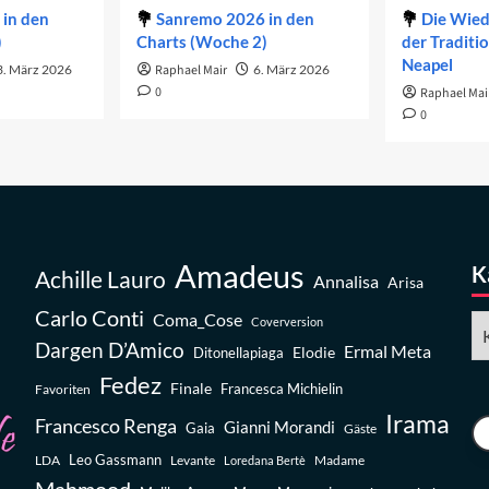
in den
Sanremo 2026 in den
Die Wie
)
Charts (Woche 2)
der Traditi
Neapel
3. März 2026
Raphael Mair
6. März 2026
0
Raphael Mai
0
Amadeus
K
Achille Lauro
Annalisa
Arisa
Carlo Conti
Coma_Cose
Ka
Coverversion
Dargen D’Amico
Ermal Meta
Elodie
Ditonellapiaga
Fedez
Finale
Favoriten
Francesca Michielin
Irama
Francesco Renga
Gianni Morandi
Gaia
Gäste
Leo Gassmann
LDA
Levante
Madame
Loredana Bertè