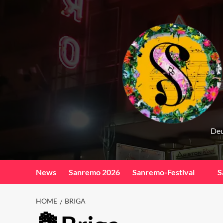
Skip
to
content
Deu
News
Sanremo 2026
Sanremo-Festival
S
HOME
BRIGA