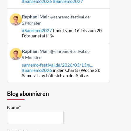
#Sanremo2026
#Sanremo2027
Bluesky
ansehen
Beitrag
Raphael Mair
@sanremo-festival.de
von
2 Monaten
Raphael
#Sanremo2027
findet vom 16. bis zum 20.
Mair
Februar statt! 🥳
auf
Bluesky
Beitrag
ansehen
Raphael Mair
@sanremo-festival.de
von
5 Monaten
Raphael
sanremo-festival.de/2026/03/13/s...
Mair
#Sanremo2026
in den Charts (Woche 3):
auf
Samurai Jay hält sich an der Spitze
Bluesky
ansehen
Blog abonnieren
Name*