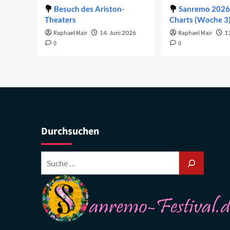
Besuch des Ariston-
Sanremo 2026 
Theaters
Charts (Woche 3
Raphael Mair
14. Juni 2026
Raphael Mair
1
0
0
Durchsuchen