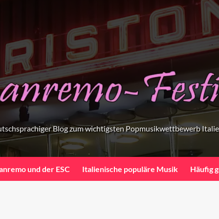
tschsprachiger Blog zum wichtigsten Popmusikwettbewerb Itali
anremo und der ESC
Italienische populäre Musik
Häufig g