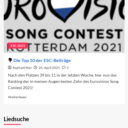
ESC 2021
Die Top 10 der ESC-Beiträge
Raphael Mair
26. April 2021
0
Nach den Plätzen 39 bis 11 in der letzten Woche, hier nun das
Ranking der in meinen Augen besten Zehn des Eurovision Song
Contest 2021!
Read
Weiterlesen
more
about
Die
Liedsuche
Top
10