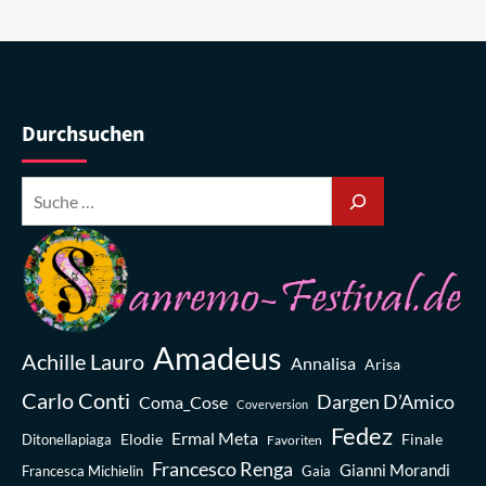
Durchsuchen
Amadeus
Achille Lauro
Annalisa
Arisa
Carlo Conti
Dargen D’Amico
Coma_Cose
Coverversion
Fedez
Ermal Meta
Elodie
Finale
Ditonellapiaga
Favoriten
Francesco Renga
Gianni Morandi
Francesca Michielin
Gaia