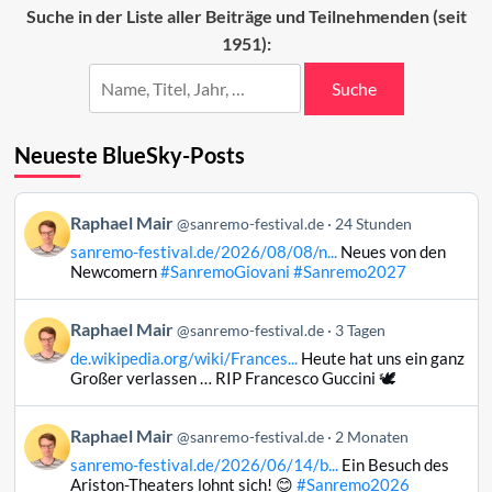
der
Suche in der Liste aller Beiträge und Teilnehmenden (seit
ESC-
1951):
Beiträge
Suche
Neueste BlueSky-Posts
Beitrag
Raphael Mair
@sanremo-festival.de
24 Stunden
von
sanremo-festival.de/2026/08/08/n...
Neues von den
Raphael
Newcomern
#SanremoGiovani
#Sanremo2027
Mair
auf
Beitrag
Raphael Mair
Bluesky
@sanremo-festival.de
3 Tagen
von
ansehen
de.wikipedia.org/wiki/Frances...
Heute hat uns ein ganz
Raphael
Großer verlassen … RIP Francesco Guccini 🕊️
Mair
auf
Beitrag
Raphael Mair
Bluesky
@sanremo-festival.de
2 Monaten
von
ansehen
sanremo-festival.de/2026/06/14/b...
Ein Besuch des
Raphael
Ariston-Theaters lohnt sich! 😊
#Sanremo2026