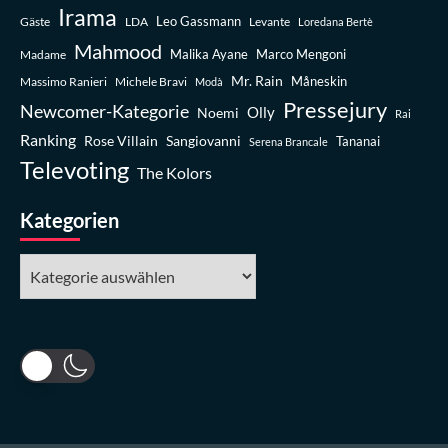
Irama
Leo Gassmann
Gäste
LDA
Levante
Loredana Bertè
Mahmood
Madame
Malika Ayane
Marco Mengoni
Mr. Rain
Massimo Ranieri
Michele Bravi
Måneskin
Modà
Pressejury
Newcomer-Kategorie
Olly
Noemi
Rai
Ranking
Rose Villain
Sangiovanni
Tananai
Serena Brancale
Televoting
The Kolors
Kategorien
Kategorien