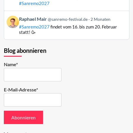
Mair
#Sanremo2027
auf
Bluesky
Beitrag
Raphael Mair
@sanremo-festival.de
2 Monaten
ansehen
von
#Sanremo2027
findet vom 16. bis zum 20. Februar
Raphael
statt! 🥳
Mair
auf
Bluesky
Blog abonnieren
ansehen
Name*
E-Mail-Adresse*