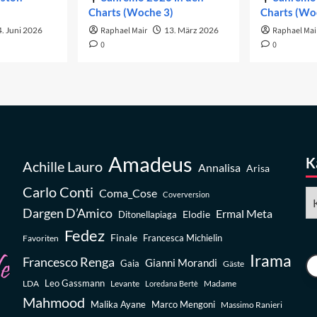
Charts (Woche 3)
Charts (Wo
. Juni 2026
Raphael Mair
13. März 2026
Raphael Mai
0
0
Amadeus
K
Achille Lauro
Annalisa
Arisa
Carlo Conti
Coma_Cose
Ka
Coverversion
Dargen D’Amico
Ermal Meta
Elodie
Ditonellapiaga
Fedez
Finale
Favoriten
Francesca Michielin
Irama
Francesco Renga
Gianni Morandi
Gaia
Gäste
Leo Gassmann
LDA
Levante
Madame
Loredana Bertè
Mahmood
Malika Ayane
Marco Mengoni
Massimo Ranieri