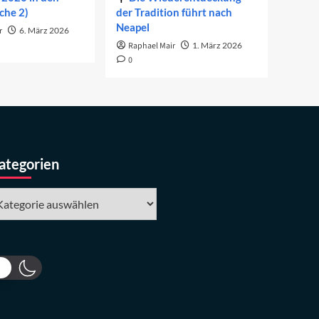
che 2)
der Tradition führt nach
Neapel
r
6. März 2026
Raphael Mair
1. März 2026
0
ategorien
tegorien