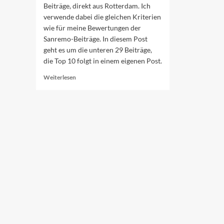
Beiträge, direkt aus Rotterdam. Ich
verwende dabei die gleichen Kriterien
wie für meine Bewertungen der
Sanremo-Beiträge. In diesem Post
geht es um die unteren 29 Beiträge,
die Top 10 folgt in einem eigenen Post.
Read
Weiterlesen
more
about
Ranking
der
ESC-
Beiträge
(39–
11)