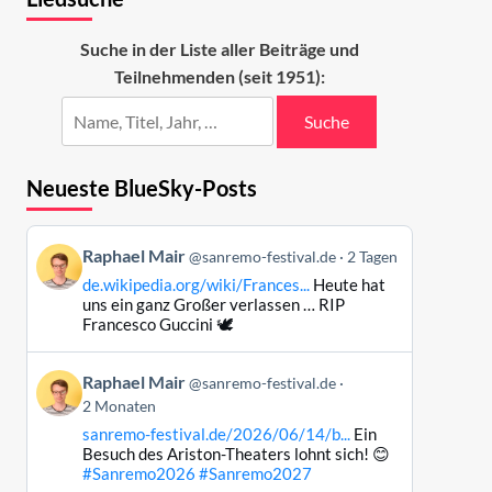
Suche in der Liste aller Beiträge und
Teilnehmenden (seit 1951):
Suche
Neueste BlueSky-Posts
Beitrag
Raphael Mair
@sanremo-festival.de
2 Tagen
von
de.wikipedia.org/wiki/Frances...
Heute hat
Raphael
uns ein ganz Großer verlassen … RIP
Mair
Francesco Guccini 🕊️
auf
Bluesky
Beitrag
Raphael Mair
@sanremo-festival.de
ansehen
von
2 Monaten
Raphael
sanremo-festival.de/2026/06/14/b...
Ein
Mair
Besuch des Ariston-Theaters lohnt sich! 😊
auf
#Sanremo2026
#Sanremo2027
Bluesky