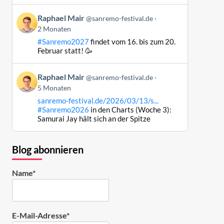
ansehen
Beitrag
Raphael Mair
@sanremo-festival.de
von
2 Monaten
Raphael
#Sanremo2027
findet vom 16. bis zum 20.
Mair
Februar statt! 🥳
auf
Bluesky
Beitrag
ansehen
Raphael Mair
@sanremo-festival.de
von
5 Monaten
Raphael
sanremo-festival.de/2026/03/13/s...
Mair
#Sanremo2026
in den Charts (Woche 3):
auf
Samurai Jay hält sich an der Spitze
Bluesky
ansehen
Blog abonnieren
Name*
E-Mail-Adresse*