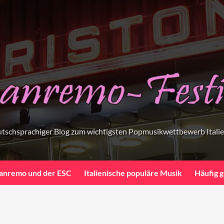
tschsprachiger Blog zum wichtigsten Popmusikwettbewerb Itali
anremo und der ESC
Italienische populäre Musik
Häufig g