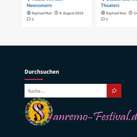
Newcomern
Theaters
Raphael Mair
8. August 2026
Raphael Mair
14
0
0
Durchsuchen