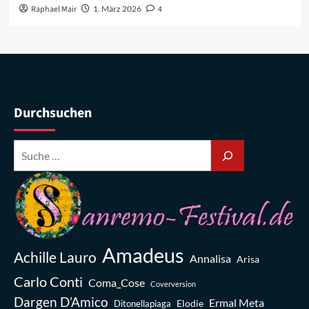
Raphael Mair
1. März 2026
4
Durchsuchen
Amadeus
Achille Lauro
Annalisa
Arisa
Carlo Conti
Coma_Cose
Coverversion
Dargen D’Amico
Ermal Meta
Elodie
Ditonellapiaga