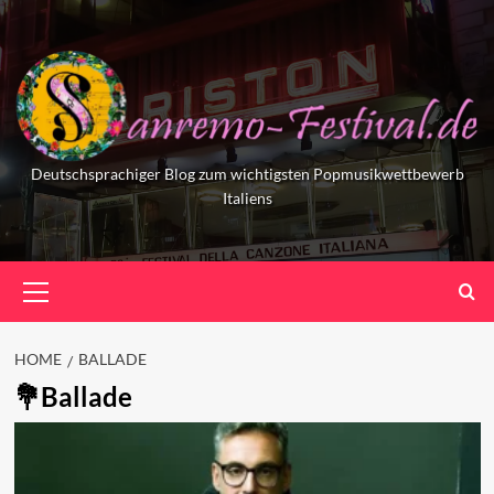
Skip
to
content
Deutschsprachiger Blog zum wichtigsten Popmusikwettbewerb
Italiens
Primary
Menu
HOME
BALLADE
Ballade