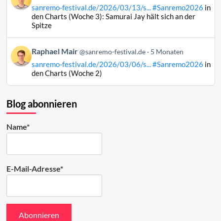
von
ansehen
sanremo-festival.de/2026/03/13/s...
#Sanremo2026
in
Raphael
den Charts (Woche 3): Samurai Jay hält sich an der
Mair
Spitze
auf
Bluesky
Beitrag
Raphael Mair
@sanremo-festival.de
5 Monaten
ansehen
von
sanremo-festival.de/2026/03/06/s...
#Sanremo2026
in
Raphael
den Charts (Woche 2)
Mair
auf
Bluesky
Blog abonnieren
ansehen
Name*
E-Mail-Adresse*