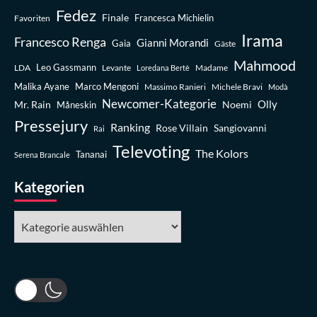
Fedez
Finale
Favoriten
Francesca Michielin
Irama
Francesco Renga
Gianni Morandi
Gaia
Gäste
Mahmood
Leo Gassmann
LDA
Levante
Madame
Loredana Bertè
Malika Ayane
Marco Mengoni
Massimo Ranieri
Michele Bravi
Modà
Newcomer-Kategorie
Olly
Mr. Rain
Noemi
Måneskin
Pressejury
Ranking
Rose Villain
Sangiovanni
Rai
Televoting
The Kolors
Tananai
Serena Brancale
Kategorien
Kategorien