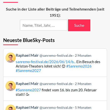
Sanremo-
Beiträge
Suche in der Liste aller Beiträge und Teilnehmenden (seit
2025
1951):
Suche
Neueste BlueSky-Posts
Beitrag
Raphael Mair
@sanremo-festival.de
2 Monaten
von
sanremo-festival.de/2026/06/14/b...
Ein Besuch des
Raphael
Ariston-Theaters lohnt sich! 😊
#Sanremo2026
Mair
#Sanremo2027
auf
Bluesky
Beitrag
Raphael Mair
@sanremo-festival.de
2 Monaten
ansehen
von
#Sanremo2027
findet vom 16. bis zum 20. Februar
Raphael
statt! 🥳
Mair
auf
Beitrag
Raphael Mair
Bluesky
@sanremo-festival.de
5 Monaten