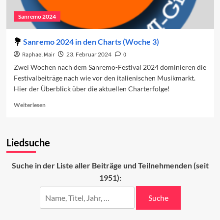
Sanremo 2024
Sanremo 2024 in den Charts (Woche 3)
Raphael Mair
23. Februar 2024
0
Zwei Wochen nach dem Sanremo-Festival 2024 dominieren die
Festivalbeiträge nach wie vor den italienischen Musikmarkt.
Hier der Überblick über die aktuellen Charterfolge!
Read
Weiterlesen
more
about
Sanremo
Liedsuche
2024
in
den
Suche in der Liste aller Beiträge und Teilnehmenden (seit
Charts
1951):
(Woche
3)
Suche