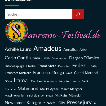
Amadeus
Achille Lauro
Annalisa
Arisa
Carlo Conti
Dargen D’Amico
Coma_Cose
Coverversion
Fedez
Ermal Meta
Elodie
Finale
Ditonellapiaga
Favoriten
Francesco Renga
Gianni Morandi
Francesca Michielin
Gaia
Irama
Leo Gassmann
Gäste
LDA
Levante
Loredana Bertè
Mahmood
Madame
Malika Ayane
Marco Mengoni
Mr. Rain
Massimo Ranieri
Michele Bravi
Måneskin
Modà
Pressejury
Newcomer-Kategorie
Olly
Noemi
Rai