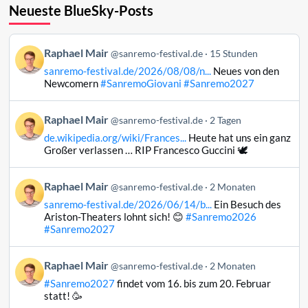
Neueste BlueSky-Posts
Beitrag
Raphael Mair
@sanremo-festival.de
15 Stunden
von
sanremo-festival.de/2026/08/08/n...
Neues von den
Raphael
Newcomern
#SanremoGiovani
#Sanremo2027
Mair
auf
Beitrag
Raphael Mair
Bluesky
@sanremo-festival.de
2 Tagen
von
ansehen
de.wikipedia.org/wiki/Frances...
Heute hat uns ein ganz
Raphael
Großer verlassen … RIP Francesco Guccini 🕊️
Mair
auf
Beitrag
Raphael Mair
Bluesky
@sanremo-festival.de
2 Monaten
von
ansehen
sanremo-festival.de/2026/06/14/b...
Ein Besuch des
Raphael
Ariston-Theaters lohnt sich! 😊
#Sanremo2026
Mair
#Sanremo2027
auf
Bluesky
Beitrag
Raphael Mair
@sanremo-festival.de
2 Monaten
ansehen
von
#Sanremo2027
findet vom 16. bis zum 20. Februar
Raphael
statt! 🥳
Mair