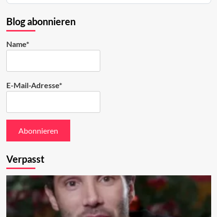
auf
Bluesky
Blog abonnieren
ansehen
Name*
E-Mail-Adresse*
Verpasst