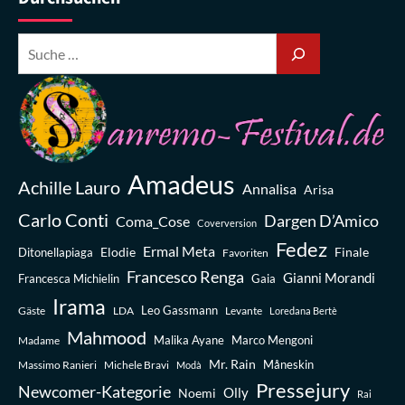
Amadeus
Achille Lauro
Annalisa
Arisa
Carlo Conti
Dargen D’Amico
Coma_Cose
Coverversion
Fedez
Ermal Meta
Elodie
Finale
Ditonellapiaga
Favoriten
Francesco Renga
Gianni Morandi
Francesca Michielin
Gaia
Irama
Leo Gassmann
Gäste
LDA
Levante
Loredana Bertè
Mahmood
Madame
Malika Ayane
Marco Mengoni
Mr. Rain
Massimo Ranieri
Michele Bravi
Måneskin
Modà
Pressejury
Newcomer-Kategorie
Olly
Noemi
Rai