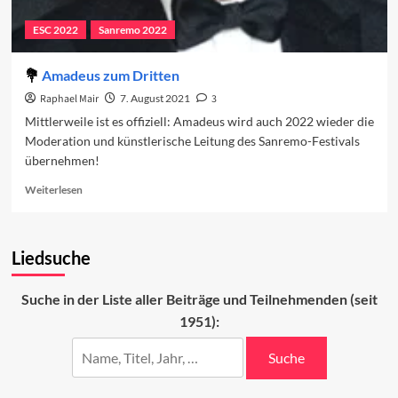
ESC 2022
Sanremo 2022
Amadeus zum Dritten
Raphael Mair
7. August 2021
3
Mittlerweile ist es offiziell: Amadeus wird auch 2022 wieder die
Moderation und künstlerische Leitung des Sanremo-Festivals
übernehmen!
Read
Weiterlesen
more
about
Amadeus
Liedsuche
zum
Dritten
Suche in der Liste aller Beiträge und Teilnehmenden (seit
1951):
Suche