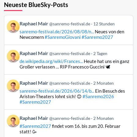
Neueste BlueSky-Posts
Beitrag
Raphael Mair
@sanremo-festival.de
12 Stunden
von
sanremo-festival.de/2026/08/08/n...
Neues von den
Raphael
Newcomern
#SanremoGiovani
#Sanremo2027
Mair
auf
Beitrag
Raphael Mair
Bluesky
@sanremo-festival.de
2 Tagen
von
ansehen
de.wikipedia.org/wiki/Frances...
Heute hat uns ein ganz
Raphael
Großer verlassen … RIP Francesco Guccini 🕊️
Mair
auf
Beitrag
Raphael Mair
Bluesky
@sanremo-festival.de
2 Monaten
von
ansehen
sanremo-festival.de/2026/06/14/b...
Ein Besuch des
Raphael
Ariston-Theaters lohnt sich! 😊
#Sanremo2026
Mair
#Sanremo2027
auf
Bluesky
Beitrag
Raphael Mair
@sanremo-festival.de
2 Monaten
ansehen
von
#Sanremo2027
findet vom 16. bis zum 20. Februar
Raphael
statt! 🥳
Mair