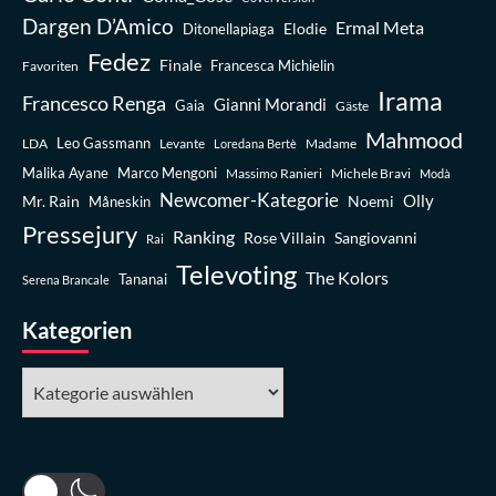
Dargen D’Amico
Ermal Meta
Elodie
Ditonellapiaga
Fedez
Finale
Favoriten
Francesca Michielin
Irama
Francesco Renga
Gianni Morandi
Gaia
Gäste
Mahmood
Leo Gassmann
LDA
Levante
Madame
Loredana Bertè
Malika Ayane
Marco Mengoni
Massimo Ranieri
Michele Bravi
Modà
Newcomer-Kategorie
Olly
Mr. Rain
Noemi
Måneskin
Pressejury
Ranking
Rose Villain
Sangiovanni
Rai
Televoting
The Kolors
Tananai
Serena Brancale
Kategorien
Kategorien