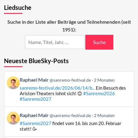
Vorschau
Liedsuche
auf
das
Newcomer-
Suche in der Liste aller Beiträge und Teilnehmenden (seit
Finale
1951):
2025
Suche
Neueste BlueSky-Posts
Beitrag
Raphael Mair
@sanremo-festival.de
2 Monaten
von
sanremo-festival.de/2026/06/14/b...
Ein Besuch des
Raphael
Ariston-Theaters lohnt sich! 😊
#Sanremo2026
Mair
#Sanremo2027
auf
Bluesky
Beitrag
Raphael Mair
@sanremo-festival.de
2 Monaten
ansehen
von
#Sanremo2027
findet vom 16. bis zum 20. Februar
Raphael
statt! 🥳
Mair