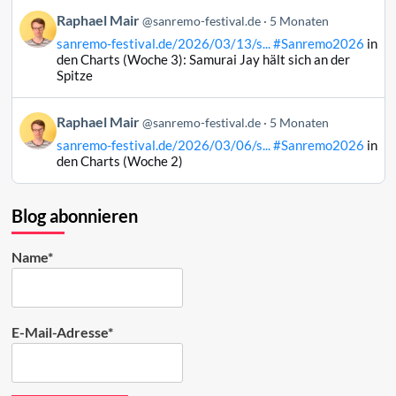
auf
Beitrag
Raphael Mair
Bluesky
@sanremo-festival.de
5 Monaten
von
ansehen
sanremo-festival.de/2026/03/13/s...
#Sanremo2026
in
Raphael
den Charts (Woche 3): Samurai Jay hält sich an der
Mair
Spitze
auf
Bluesky
Beitrag
Raphael Mair
@sanremo-festival.de
5 Monaten
ansehen
von
sanremo-festival.de/2026/03/06/s...
#Sanremo2026
in
Raphael
den Charts (Woche 2)
Mair
auf
Bluesky
Blog abonnieren
ansehen
Name*
E-Mail-Adresse*