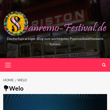
Skip
to
content
Deutschsprachiger Blog zum wichtigsten Popmusikwettbewerb
Italiens
Primary
Menu
HOME
WELO
Welo