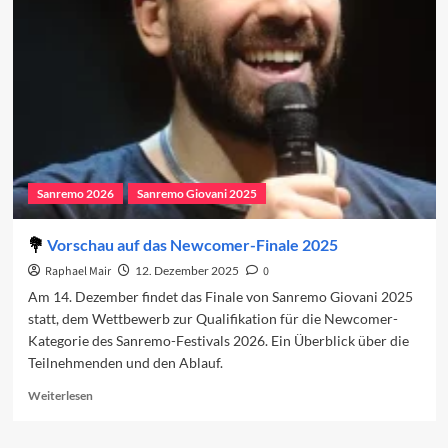
des
Sanremo-
Festivals
2026
Sanremo 2026
Sanremo Giovani 2025
Vorschau auf das Newcomer-Finale 2025
Raphael Mair
12. Dezember 2025
0
Am 14. Dezember findet das Finale von Sanremo Giovani 2025
statt, dem Wettbewerb zur Qualifikation für die Newcomer-
Kategorie des Sanremo-Festivals 2026. Ein Überblick über die
Teilnehmenden und den Ablauf.
Read
Weiterlesen
more
about