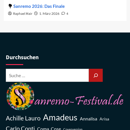
Sanremo 2026: Das Finale
Raphael Mair
1. März 2026
4
Durchsuchen
Amadeus
Achille Lauro
Annalisa
Arisa
Carlo Conti
Coma_Cose
Coverversion