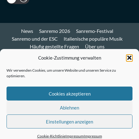
News
Sanremo 2026
Sanremo-Festival
Sanremo und der ESC
Italienische populäre Musik
Häufig gestellte Fragen
Über uns
Impressum und Datenschutz
Cookie-Richtlinie
Cookie-Zustimmung verwalten
Bluesky
Wir verwenden Cookies, um unsere Website und unseren Service zu
optimieren.
Mastodon
Twitter
Cookies akzeptieren
LinkedIn
Ablehnen
E-
Einstellungen anzeigen
Mail
© Sanremo-Festival.de
|
CoverNews
by AF themes.
Cookie-Richtlinie
Impressum
Impressum