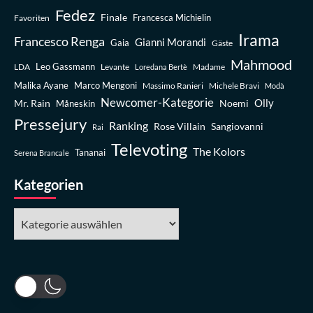
Fedez
Finale
Favoriten
Francesca Michielin
Irama
Francesco Renga
Gianni Morandi
Gaia
Gäste
Mahmood
Leo Gassmann
LDA
Levante
Madame
Loredana Bertè
Malika Ayane
Marco Mengoni
Massimo Ranieri
Michele Bravi
Modà
Newcomer-Kategorie
Olly
Mr. Rain
Noemi
Måneskin
Pressejury
Ranking
Rose Villain
Sangiovanni
Rai
Televoting
The Kolors
Tananai
Serena Brancale
Kategorien
Kategorien