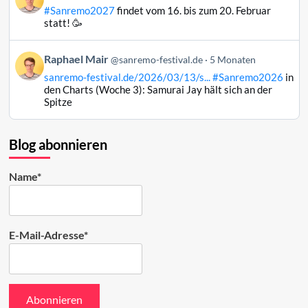
von
#Sanremo2027
findet vom 16. bis zum 20. Februar
Raphael
statt! 🥳
Mair
auf
Beitrag
Raphael Mair
Bluesky
@sanremo-festival.de
5 Monaten
von
ansehen
sanremo-festival.de/2026/03/13/s...
#Sanremo2026
in
Raphael
den Charts (Woche 3): Samurai Jay hält sich an der
Mair
Spitze
auf
Bluesky
ansehen
Blog abonnieren
Name*
E-Mail-Adresse*