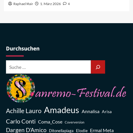
Raphael Mair
1. März 2026
4
Durchsuchen
Amadeus
Achille Lauro
Annalisa
Arisa
Carlo Conti
Coma_Cose
Coverversion
Dargen D’Amico
Ermal Meta
Elodie
Ditonellapiaga