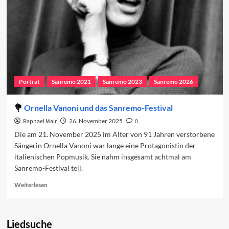
Porträt
Sanremo 2021
Sanremo 2023
Sanremo 2026
Ornella Vanoni und das Sanremo-Festival
Raphael Mair
26. November 2025
0
Die am 21. November 2025 im Alter von 91 Jahren verstorbene
Sängerin Ornella Vanoni war lange eine Protagonistin der
italienischen Popmusik. Sie nahm insgesamt achtmal am
Sanremo-Festival teil.
Read
Weiterlesen
more
about
Ornella
Liedsuche
Vanoni