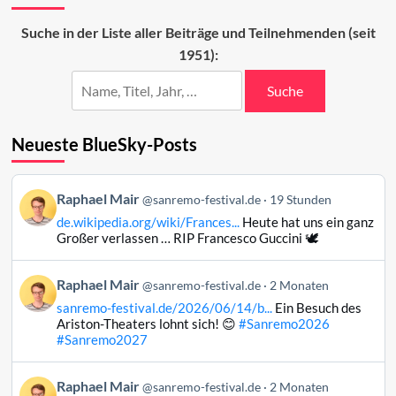
und
das
Suche in der Liste aller Beiträge und Teilnehmenden (seit
Sanremo-
1951):
Festival
Suche
Neueste BlueSky-Posts
Beitrag
Raphael Mair
@sanremo-festival.de
19 Stunden
von
de.wikipedia.org/wiki/Frances...
Heute hat uns ein ganz
Raphael
Großer verlassen … RIP Francesco Guccini 🕊️
Mair
auf
Beitrag
Raphael Mair
Bluesky
@sanremo-festival.de
2 Monaten
von
ansehen
sanremo-festival.de/2026/06/14/b...
Ein Besuch des
Raphael
Ariston-Theaters lohnt sich! 😊
#Sanremo2026
Mair
#Sanremo2027
auf
Bluesky
Beitrag
Raphael Mair
@sanremo-festival.de
2 Monaten
ansehen