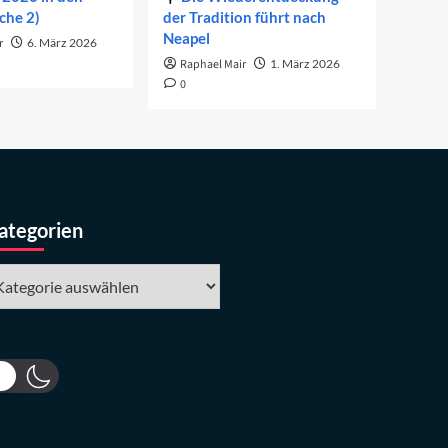
che 2)
der Tradition führt nach
Neapel
r
6. März 2026
Raphael Mair
1. März 2026
0
ategorien
tegorien