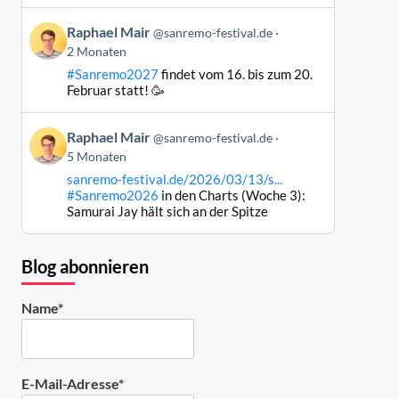
ansehen
Beitrag
Raphael Mair
@sanremo-festival.de
von
2 Monaten
Raphael
#Sanremo2027
findet vom 16. bis zum 20.
Mair
Februar statt! 🥳
auf
Bluesky
Beitrag
ansehen
Raphael Mair
@sanremo-festival.de
von
5 Monaten
Raphael
sanremo-festival.de/2026/03/13/s...
Mair
#Sanremo2026
in den Charts (Woche 3):
auf
Samurai Jay hält sich an der Spitze
Bluesky
ansehen
Blog abonnieren
Name*
E-Mail-Adresse*