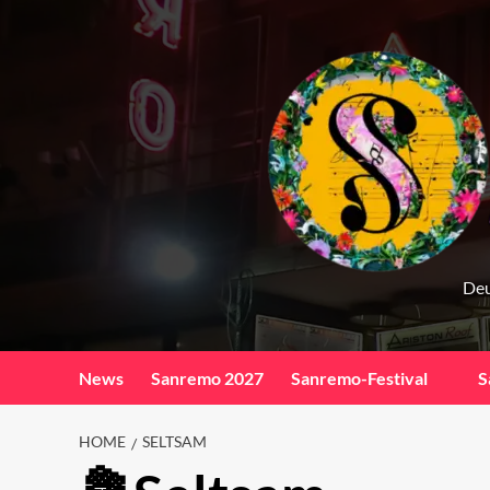
Skip
to
content
Deu
News
Sanremo 2027
Sanremo-Festival
S
HOME
SELTSAM