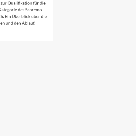
ur Qualifikation für die
ategorie des Sanremo-
26. Ein Überblick über die
en und den Ablauf.
ad
re
out
rschau
f
s
wcomer-
nale
25