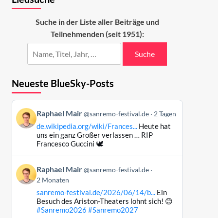
Suche in der Liste aller Beiträge und
Teilnehmenden (seit 1951):
Suche
Neueste BlueSky-Posts
Beitrag
Raphael Mair
@sanremo-festival.de
2 Tagen
von
de.wikipedia.org/wiki/Frances...
Heute hat
Raphael
uns ein ganz Großer verlassen … RIP
Mair
Francesco Guccini 🕊️
auf
Bluesky
Beitrag
Raphael Mair
@sanremo-festival.de
ansehen
von
2 Monaten
Raphael
sanremo-festival.de/2026/06/14/b...
Ein
Mair
Besuch des Ariston-Theaters lohnt sich! 😊
auf
#Sanremo2026
#Sanremo2027
Bluesky