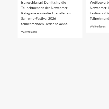
ist geschlagen! Damit sind die
Wettbewerb z
Teilnehmenden der Newcomer-
Newcomer-K
Kategorie sowie die Titel aller am
Festivals 20
Sanremo-Festival 2026
Teilnehmend
teilnehmenden Lieder bekannt.
Re
Weiterlesen
mo
Read
Weiterlesen
ab
more
Vo
about
au
Die
da
Lieder
Ne
des
Fi
Sanremo-
20
Festivals
2026