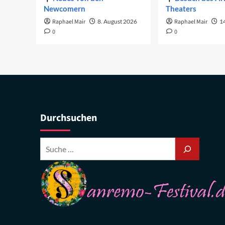
Newcomern
Theaters
Raphael Mair
8. August 2026
Raphael Mair
14
0
0
Durchsuchen