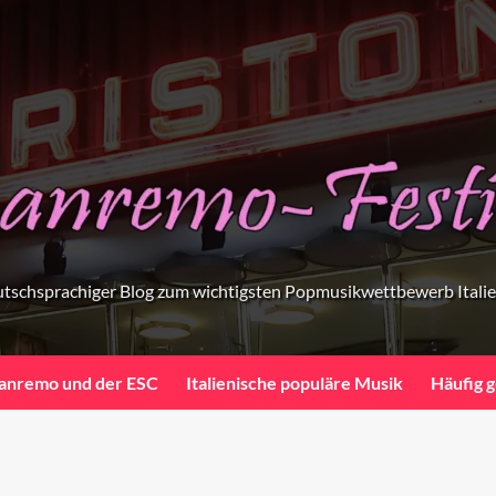
tschsprachiger Blog zum wichtigsten Popmusikwettbewerb Itali
anremo und der ESC
Italienische populäre Musik
Häufig g