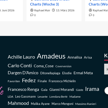
Charts (Woche 3)
Charts (Wo
. Juni 2026
Raphael Mair
13. März 2026
Raphael Mai
0
0
Amadeus
K
Achille Lauro
Annalisa
Arisa
Carlo Conti
Coma_Cose
Ka
Coverversion
Dargen D’Amico
Ermal Meta
Elodie
Ditonellapiaga
Fedez
Finale
Favoriten
Francesca Michielin
Irama
Francesco Renga
Gianni Morandi
Gaia
Gäste
Leo Gassmann
LDA
Levante
Madame
Loredana Bertè
Mahmood
Malika Ayane
Marco Mengoni
Massimo Ranieri