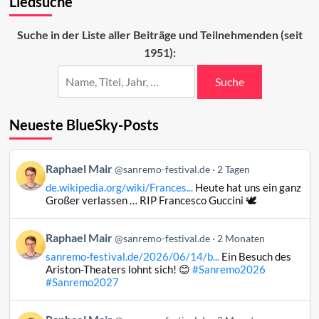
Liedsuche
2024:
Das
Suche in der Liste aller Beiträge und Teilnehmenden (seit
Finale
1951):
Suche
Neueste BlueSky-Posts
Beitrag
Raphael Mair
@sanremo-festival.de
2 Tagen
von
de.wikipedia.org/wiki/Frances...
Heute hat uns ein ganz
Raphael
Großer verlassen … RIP Francesco Guccini 🕊️
Mair
auf
Beitrag
Raphael Mair
Bluesky
@sanremo-festival.de
2 Monaten
von
ansehen
sanremo-festival.de/2026/06/14/b...
Ein Besuch des
Raphael
Ariston-Theaters lohnt sich! 😊
#Sanremo2026
Mair
#Sanremo2027
auf
Bluesky
Beitrag