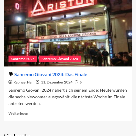
das
Newcomer-
Finale
2025
Sanremo 2025
Sanremo Giovani 2024
Sanremo Giovani 2024: Das Finale
Raphael Mair
11. Dezember 2024
0
Sanremo Giovani 2024 nähert sich seinem Ende: Heute wurden
die sechs Newcomer ausgewählt, die nächste Woche im Finale
antreten werden.
Read
Weiterlesen
more
about
Sanremo
Giovani