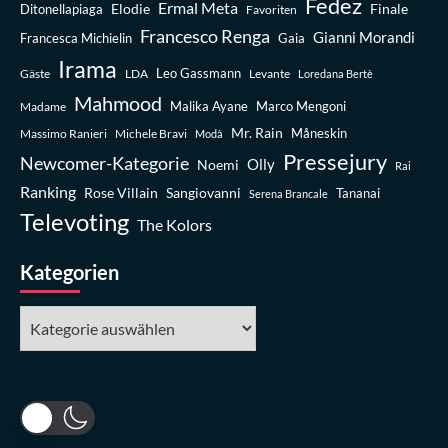
Fedez
Ermal Meta
Elodie
Finale
Ditonellapiaga
Favoriten
Francesco Renga
Gianni Morandi
Francesca Michielin
Gaia
Irama
Leo Gassmann
Gäste
LDA
Levante
Loredana Bertè
Mahmood
Madame
Malika Ayane
Marco Mengoni
Mr. Rain
Massimo Ranieri
Michele Bravi
Måneskin
Modà
Pressejury
Newcomer-Kategorie
Olly
Noemi
Rai
Ranking
Rose Villain
Sangiovanni
Tananai
Serena Brancale
Televoting
The Kolors
Kategorien
Kategorien