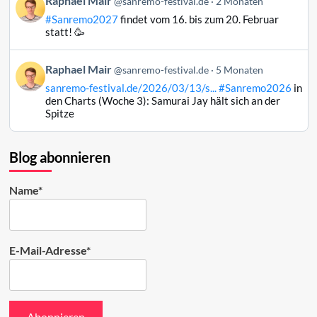
Raphael Mair
@sanremo-festival.de
2 Monaten
ansehen
von
#Sanremo2027
findet vom 16. bis zum 20. Februar
Raphael
statt! 🥳
Mair
auf
Beitrag
Raphael Mair
Bluesky
@sanremo-festival.de
5 Monaten
von
ansehen
sanremo-festival.de/2026/03/13/s...
#Sanremo2026
in
Raphael
den Charts (Woche 3): Samurai Jay hält sich an der
Mair
Spitze
auf
Bluesky
ansehen
Blog abonnieren
Name*
E-Mail-Adresse*