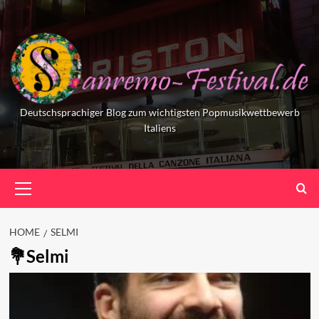
Skip
to
content
Deutschsprachiger Blog zum wichtigsten Popmusikwettbewerb
Italiens
Primary
Menu
HOME
SELMI
Selmi