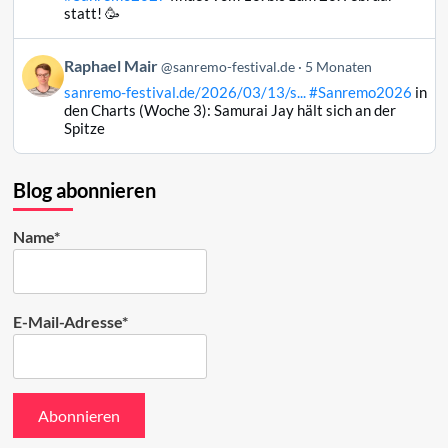
Raphael
statt! 🥳
Mair
auf
Beitrag
Raphael Mair
Bluesky
@sanremo-festival.de
5 Monaten
von
ansehen
sanremo-festival.de/2026/03/13/s...
#Sanremo2026
in
Raphael
den Charts (Woche 3): Samurai Jay hält sich an der
Mair
Spitze
auf
Bluesky
ansehen
Blog abonnieren
Name*
E-Mail-Adresse*