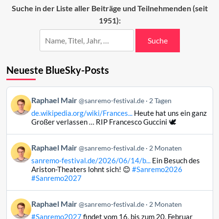
Sanremo-
Suche in der Liste aller Beiträge und Teilnehmenden (seit
Festivals
1951):
2023
Suche
Neueste BlueSky-Posts
Beitrag
Raphael Mair
@sanremo-festival.de
2 Tagen
von
de.wikipedia.org/wiki/Frances...
Heute hat uns ein ganz
Raphael
Großer verlassen … RIP Francesco Guccini 🕊️
Mair
auf
Beitrag
Raphael Mair
Bluesky
@sanremo-festival.de
2 Monaten
von
ansehen
sanremo-festival.de/2026/06/14/b...
Ein Besuch des
Raphael
Ariston-Theaters lohnt sich! 😊
#Sanremo2026
Mair
#Sanremo2027
auf
Bluesky
Beitrag
Raphael Mair
@sanremo-festival.de
2 Monaten
ansehen
von
#Sanremo2027
findet vom 16. bis zum 20. Februar