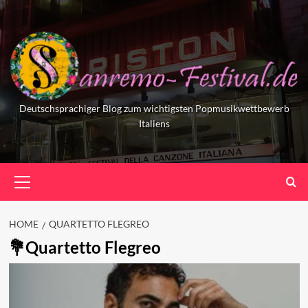
Skip
to
content
Deutschsprachiger Blog zum wichtigsten Popmusikwettbewerb
Italiens
Primary
Menu
HOME
QUARTETTO FLEGREO
Quartetto Flegreo