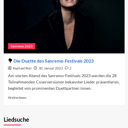
Abend
2023
Sanremo 2023
Die Duette des Sanremo-Festivals 2023
Raphael Mair
30. Januar 2023
2
Am vierten Abend des Sanremo-Festivals 2023 werden die 28
Teilnehmenden Coverversionen bekannter Lieder präsentieren,
begleitet von prominenten Duettpartner:innen.
Read
Weiterlesen
more
about
Die
Liedsuche
Duette
des