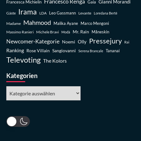
Francesco Renga
Gianni Morandi
Francesca Michielin
Gaia
Irama
Leo Gassmann
Gäste
LDA
Levante
Loredana Bertè
Mahmood
Madame
Malika Ayane
Marco Mengoni
Mr. Rain
Massimo Ranieri
Michele Bravi
Måneskin
Modà
Pressejury
Newcomer-Kategorie
Olly
Noemi
Rai
Ranking
Rose Villain
Sangiovanni
Tananai
Serena Brancale
Televoting
The Kolors
Kategorien
Kategorien