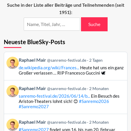
Gästeliste
Suche in der Liste aller Beiträge und Teilnehmenden (seit
1951):
Suche
Neueste BlueSky-Posts
Beitrag
Raphael Mair
@sanremo-festival.de
2 Tagen
von
de.wikipedia.org/wiki/Frances...
Heute hat uns ein ganz
Raphael
Großer verlassen … RIP Francesco Guccini 🕊️
Mair
auf
Beitrag
Raphael Mair
Bluesky
@sanremo-festival.de
2 Monaten
von
ansehen
sanremo-festival.de/2026/06/14/b...
Ein Besuch des
Raphael
Ariston-Theaters lohnt sich! 😊
#Sanremo2026
Mair
#Sanremo2027
auf
Bluesky
Beitrag
Raphael Mair
@sanremo-festival.de
2 Monaten
ansehen
von
#Sanremo2027
findet vom 16. bis zum 20. Februar