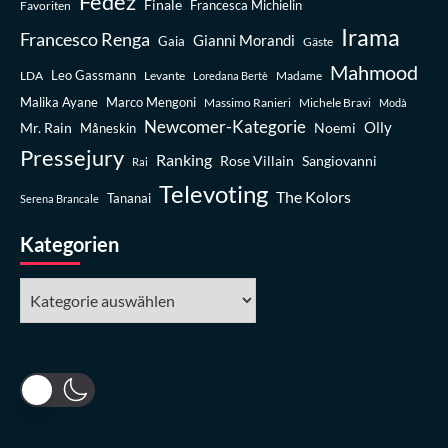
Fedez
Finale
Favoriten
Francesca Michielin
Irama
Francesco Renga
Gianni Morandi
Gaia
Gäste
Mahmood
Leo Gassmann
LDA
Levante
Madame
Loredana Bertè
Malika Ayane
Marco Mengoni
Massimo Ranieri
Michele Bravi
Modà
Newcomer-Kategorie
Olly
Mr. Rain
Noemi
Måneskin
Pressejury
Ranking
Rose Villain
Sangiovanni
Rai
Televoting
The Kolors
Tananai
Serena Brancale
Kategorien
Kategorien