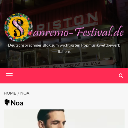
Skip
to
content
Deutschsprachiger Blog zum wichtigsten Popmusikwettbewerb
Italiens
Primary
Menu
HOME
NOA
Noa