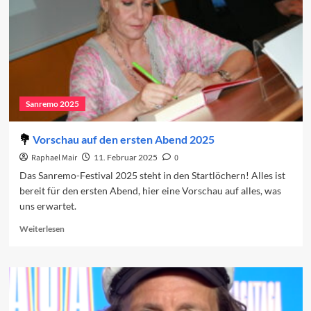
Sanremo 2025
Vorschau auf den ersten Abend 2025
Raphael Mair
11. Februar 2025
0
Das Sanremo-Festival 2025 steht in den Startlöchern! Alles ist
bereit für den ersten Abend, hier eine Vorschau auf alles, was
uns erwartet.
Read
Weiterlesen
more
about
Vorschau
auf
den
ersten