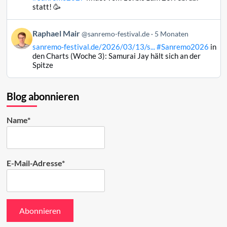
Raphael
statt! 🥳
Mair
auf
Beitrag
Raphael Mair
Bluesky
@sanremo-festival.de
5 Monaten
von
ansehen
sanremo-festival.de/2026/03/13/s...
#Sanremo2026
in
Raphael
den Charts (Woche 3): Samurai Jay hält sich an der
Mair
Spitze
auf
Bluesky
ansehen
Blog abonnieren
Name*
E-Mail-Adresse*