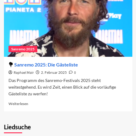
Abend
2025
Sanremo 2025
Sanremo 2025: Die Gästeliste
Raphael Mair
2. Februar 2025
0
Das Programm des Sanremo-Festivals 2025 steht
weitestgehend. Es wird Zeit, einen Blick auf die vorläufige
Gästeliste zu werfen!
Read
Weiterlesen
more
about
Sanremo
Liedsuche
2025:
Die