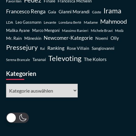
Finale
Favoriten
Francesca Michielin
Irama
Francesco Renga
Gianni Morandi
Gaia
Gäste
Mahmood
Leo Gassmann
LDA
Levante
Madame
Loredana Bertè
Malika Ayane
Marco Mengoni
Massimo Ranieri
Michele Bravi
Modà
Newcomer-Kategorie
Olly
Mr. Rain
Noemi
Måneskin
Pressejury
Ranking
Rose Villain
Sangiovanni
Rai
Televoting
The Kolors
Tananai
Serena Brancale
Kategorien
Kategorien