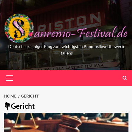
Skip
to
content
Deutschsprachiger Blog zum wichtigsten Popmusikwettbewerb
Italiens
Primary
Menu
HOME
GERICHT
Gericht