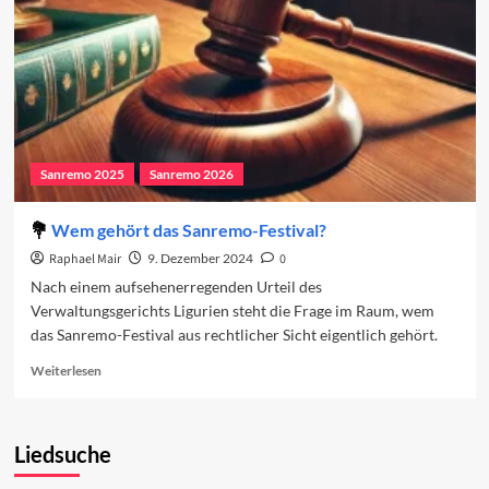
Sanremo 2025
Sanremo 2026
Wem gehört das Sanremo-Festival?
Raphael Mair
9. Dezember 2024
0
Nach einem aufsehenerregenden Urteil des
Verwaltungsgerichts Ligurien steht die Frage im Raum, wem
das Sanremo-Festival aus rechtlicher Sicht eigentlich gehört.
Read
Weiterlesen
more
about
Wem
Liedsuche
gehört
das