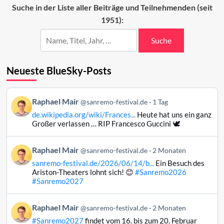
Sanremo-
Suche in der Liste aller Beiträge und Teilnehmenden (seit
Festival?
1951):
Suche
Neueste BlueSky-Posts
Beitrag
Raphael Mair
@sanremo-festival.de
1 Tag
von
de.wikipedia.org/wiki/Frances...
Heute hat uns ein ganz
Raphael
Großer verlassen … RIP Francesco Guccini 🕊️
Mair
auf
Beitrag
Raphael Mair
Bluesky
@sanremo-festival.de
2 Monaten
von
ansehen
sanremo-festival.de/2026/06/14/b...
Ein Besuch des
Raphael
Ariston-Theaters lohnt sich! 😊
#Sanremo2026
Mair
#Sanremo2027
auf
Bluesky
Beitrag
Raphael Mair
@sanremo-festival.de
2 Monaten
ansehen
von
#Sanremo2027
findet vom 16. bis zum 20. Februar