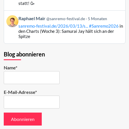
Raphael
statt! 🥳
Mair
auf
Beitrag
Raphael Mair
Bluesky
@sanremo-festival.de
5 Monaten
von
ansehen
sanremo-festival.de/2026/03/13/s...
#Sanremo2026
in
Raphael
den Charts (Woche 3): Samurai Jay hält sich an der
Mair
Spitze
auf
Bluesky
ansehen
Blog abonnieren
Name*
E-Mail-Adresse*