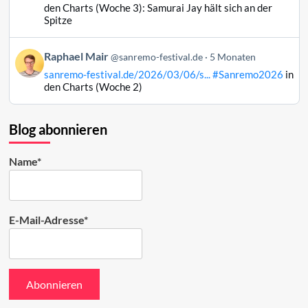
Raphael
den Charts (Woche 3): Samurai Jay hält sich an der
Mair
Spitze
auf
Bluesky
Beitrag
Raphael Mair
@sanremo-festival.de
5 Monaten
ansehen
von
sanremo-festival.de/2026/03/06/s...
#Sanremo2026
in
Raphael
den Charts (Woche 2)
Mair
auf
Bluesky
Blog abonnieren
ansehen
Name*
E-Mail-Adresse*