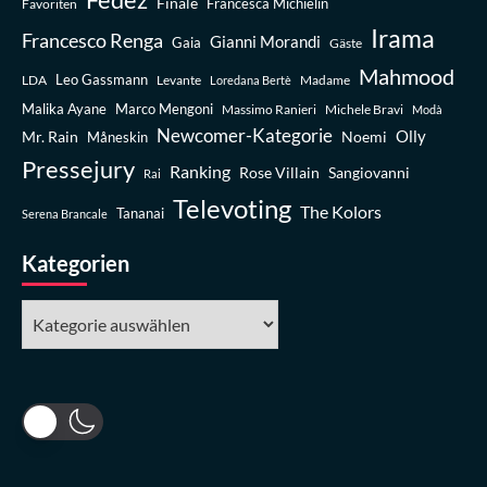
Finale
Favoriten
Francesca Michielin
Irama
Francesco Renga
Gianni Morandi
Gaia
Gäste
Mahmood
Leo Gassmann
LDA
Levante
Madame
Loredana Bertè
Malika Ayane
Marco Mengoni
Massimo Ranieri
Michele Bravi
Modà
Newcomer-Kategorie
Olly
Mr. Rain
Noemi
Måneskin
Pressejury
Ranking
Rose Villain
Sangiovanni
Rai
Televoting
The Kolors
Tananai
Serena Brancale
Kategorien
Kategorien