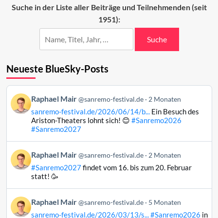
Beiträge
Suche in der Liste aller Beiträge und Teilnehmenden (seit
2026
1951):
Suche
Neueste BlueSky-Posts
Beitrag
Raphael Mair
@sanremo-festival.de
2 Monaten
von
sanremo-festival.de/2026/06/14/b...
Ein Besuch des
Raphael
Ariston-Theaters lohnt sich! 😊
#Sanremo2026
Mair
#Sanremo2027
auf
Bluesky
Beitrag
Raphael Mair
@sanremo-festival.de
2 Monaten
ansehen
von
#Sanremo2027
findet vom 16. bis zum 20. Februar
Raphael
statt! 🥳
Mair
auf
Beitrag
Raphael Mair
Bluesky
@sanremo-festival.de
5 Monaten
von
ansehen
sanremo-festival.de/2026/03/13/s...
#Sanremo2026
in