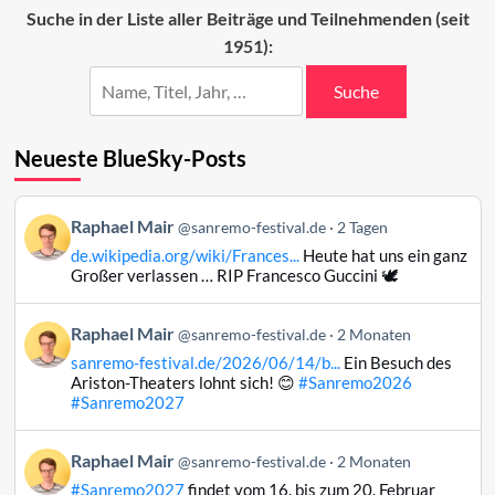
Sanremo-
Suche in der Liste aller Beiträge und Teilnehmenden (seit
Festivals
1951):
2023
Suche
Neueste BlueSky-Posts
Beitrag
Raphael Mair
@sanremo-festival.de
2 Tagen
von
de.wikipedia.org/wiki/Frances...
Heute hat uns ein ganz
Raphael
Großer verlassen … RIP Francesco Guccini 🕊️
Mair
auf
Beitrag
Raphael Mair
Bluesky
@sanremo-festival.de
2 Monaten
von
ansehen
sanremo-festival.de/2026/06/14/b...
Ein Besuch des
Raphael
Ariston-Theaters lohnt sich! 😊
#Sanremo2026
Mair
#Sanremo2027
auf
Bluesky
Beitrag
Raphael Mair
@sanremo-festival.de
2 Monaten
ansehen
von
#Sanremo2027
findet vom 16. bis zum 20. Februar