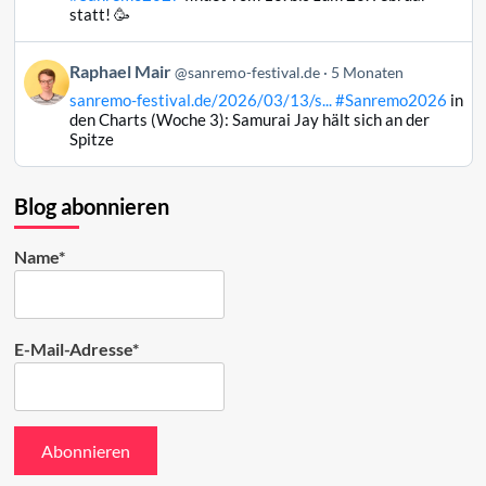
Raphael
statt! 🥳
Mair
auf
Beitrag
Raphael Mair
Bluesky
@sanremo-festival.de
5 Monaten
von
ansehen
sanremo-festival.de/2026/03/13/s...
#Sanremo2026
in
Raphael
den Charts (Woche 3): Samurai Jay hält sich an der
Mair
Spitze
auf
Bluesky
ansehen
Blog abonnieren
Name*
E-Mail-Adresse*