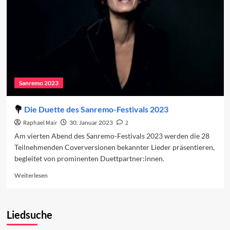
Abend
2023
Sanremo 2023
Die Duette des Sanremo-Festivals 2023
Raphael Mair
30. Januar 2023
2
Am vierten Abend des Sanremo-Festivals 2023 werden die 28
Teilnehmenden Coverversionen bekannter Lieder präsentieren,
begleitet von prominenten Duettpartner:innen.
Read
Weiterlesen
more
about
Die
Liedsuche
Duette
des