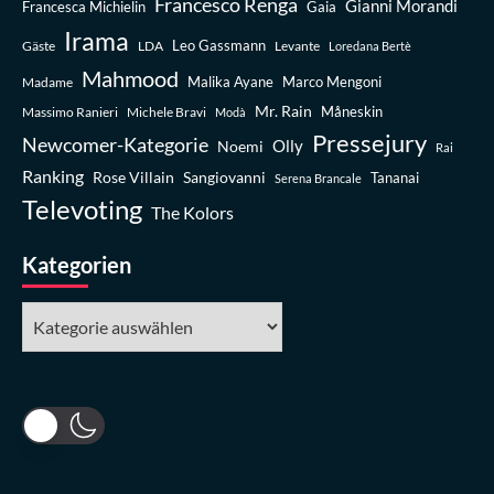
Francesco Renga
Gianni Morandi
Francesca Michielin
Gaia
Irama
Leo Gassmann
Gäste
LDA
Levante
Loredana Bertè
Mahmood
Madame
Malika Ayane
Marco Mengoni
Mr. Rain
Massimo Ranieri
Michele Bravi
Måneskin
Modà
Pressejury
Newcomer-Kategorie
Olly
Noemi
Rai
Ranking
Rose Villain
Sangiovanni
Tananai
Serena Brancale
Televoting
The Kolors
Kategorien
Kategorien